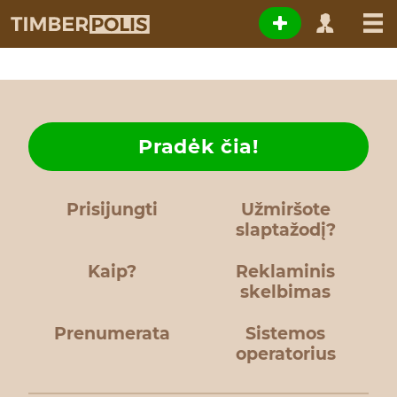
Pradėk čia!
Prisijungti
Užmiršote
slaptažodį?
Kaip?
Reklaminis
skelbimas
Prenumerata
Sistemos
operatorius