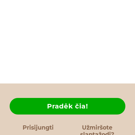
Pradėk čia!
Prisijungti
Užmiršote
slaptažodį?