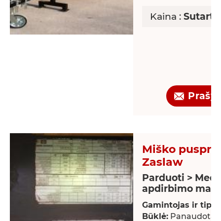
Kaina :
Sutarti
Prašy
Miško pusprie
Zaslaw
Parduoti > Medž
apdirbimo maši
Gamintojas ir tipas
Būklė:
Panaudotas