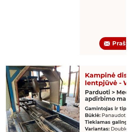
Prašy
Kampinė disk
lentpjūvė - W
Parduoti > Medž
apdirbimo maši
Gamintojas ir tipas
Būklė:
Panaudotas
Tiekiamas galingu
Variantas:
Double-b