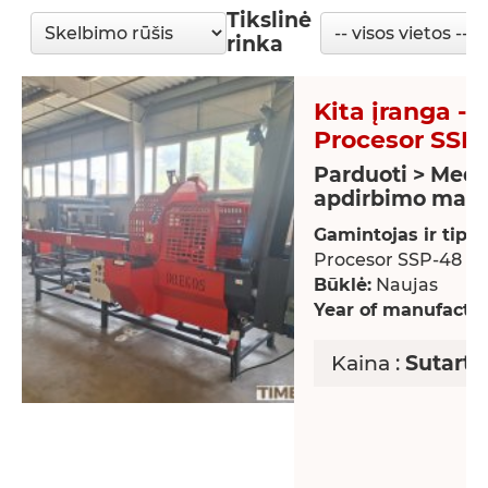
Tikslinė
rinka
Kita įranga - 
Procesor SSP
Parduoti > Medž
apdirbimo maši
Gamintojas ir tipas
Procesor SSP-48
Būklė:
Naujas
Year of manufactur
Kaina :
Sutarti