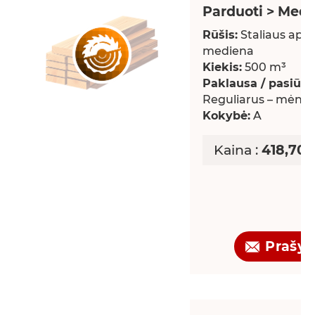
Parduoti > Med
Rūšis:
Staliaus apd
mediena
Kiekis:
500 m³
Paklausa / pasiūla:
Reguliarus – mėnes
Kokybė:
A
Kaina :
418,70 
Prašy