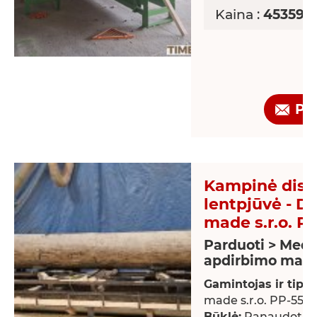
Kaina :
453593,
Pr
Kampinė disk
lentpjūvė - D
made s.r.o. P
Parduoti > Medž
apdirbimo maši
Gamintojas ir tipas
made s.r.o. PP-550
Būklė:
Panaudotas