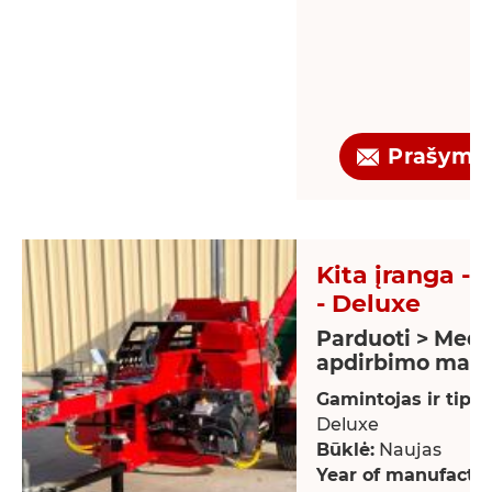
Prašyma
Kita įranga - 
- Deluxe
Parduoti > Medž
apdirbimo maši
Gamintojas ir tipas
Deluxe
Būklė:
Naujas
Year of manufactur