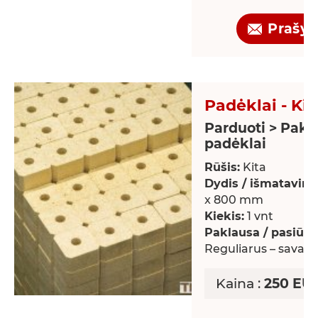
Prašy
Padėklai - Kit
Parduoti > Paku
padėklai
Rūšis:
Kita
Dydis / išmatavima
x 800 mm
Kiekis:
1 vnt
Paklausa / pasiūla:
Reguliarus – savaiti
Kaina :
250 EUR