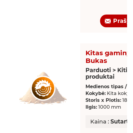
Prašy
Kitas gaminys
Bukas
Parduoti > Kiti
produktai
Medienos tipas / rū
Kokybė:
Kita kokyb
Storis x Plotis:
18 x
Ilgis:
1000 mm
Kaina :
Sutarti