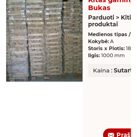
Bukas
Parduoti > Kiti
produktai
Medienos tipas / rū
Kokybė:
A
Storis x Plotis:
18 x
Ilgis:
1000 mm
Kaina :
Sutarti
Prašy