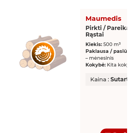
Maumedis
Pirkti / Pareikal
Rąstai
Kiekis:
500 m³
Paklausa / pasiūla:
– mėnesinis
Kokybė:
Kita kokyb
Kaina :
Sutarti