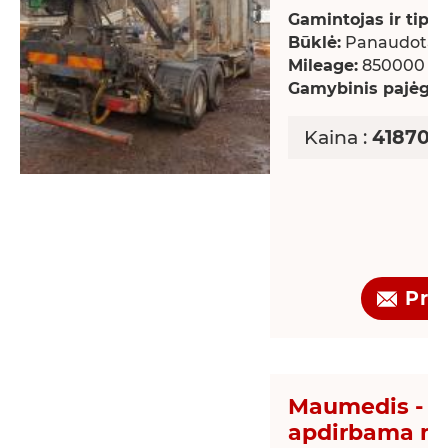
Gamintojas ir tipas
Būklė:
Panaudotas
Mileage:
850000 k
Gamybinis pajėgu
Kaina :
41870,2
Pra
Maumedis - S
apdirbama m