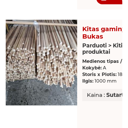
Kitas gaminys
Bukas
Parduoti > Kiti
produktai
Medienos tipas / rū
Kokybė:
A
Storis x Plotis:
18 x
Ilgis:
1000 mm
Kaina :
Sutarti