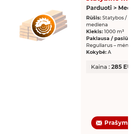
Parduoti > Med
Rūšis:
Statybos / st
mediena
Kiekis:
1000 m³
Paklausa / pasiūla:
Reguliarus – mėnes
Kokybė:
A
Kaina :
285 EU
Prašyma