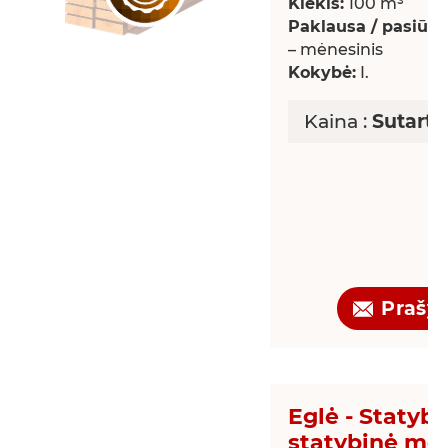
Kiekis:
100 m³
Paklausa / pasiūla:
– mėnesinis
Kokybė:
I.
Kaina :
Sutarti
Prašy
Eglė - Statybo
statybinė me