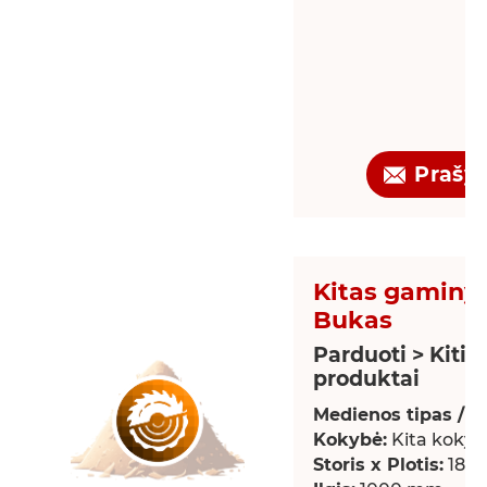
Prašy
Kitas gaminys
Bukas
Parduoti > Kiti
produktai
Medienos tipas / rū
Kokybė:
Kita kokyb
Storis x Plotis:
18 x