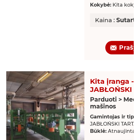
Kokybė:
Kita kokyb
Kaina :
Sutarti
Prašy
Kita įranga -
JABŁOŃSKI T
Parduoti > Medž
mašinos
Gamintojas ir tipas
JABŁOŃSKI TARTA
Būklė:
Atnaujintas