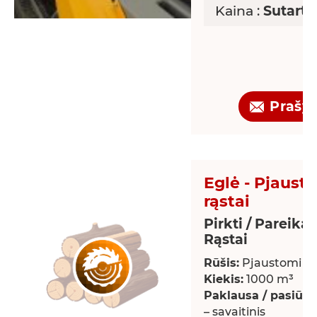
Kaina :
Sutarti
Prašy
Eglė - Pjaust
rąstai
Pirkti / Pareikal
Rąstai
Rūšis:
Pjaustomi rą
Kiekis:
1000 m³
Paklausa / pasiūla:
– savaitinis