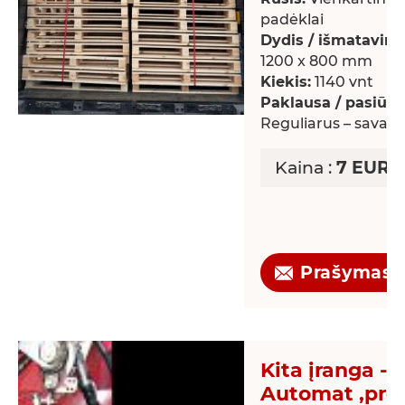
padėklai
Dydis / išmatavima
1200 x 800 mm
Kiekis:
1140 vnt
Paklausa / pasiūla:
Reguliarus – savaiti
Kaina :
7 EUR /
Prašymas
Kita įranga - 
Automat ,pro