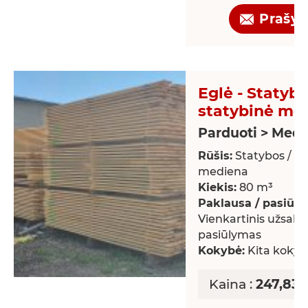
Prašy
Eglė - Statybo
statybinė me
Parduoti > Med
Rūšis:
Statybos / st
mediena
Kiekis:
80 m³
Paklausa / pasiūla:
Vienkartinis užsaky
pasiūlymas
Kokybė:
Kita kokyb
Kaina :
247,83 