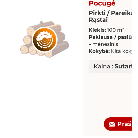
Pocūgė
Pirkti / Pareikal
Rąstai
Kiekis:
100 m³
Paklausa / pasiūla:
– mėnesinis
Kokybė:
Kita kokyb
Kaina :
Sutarti
Prašy