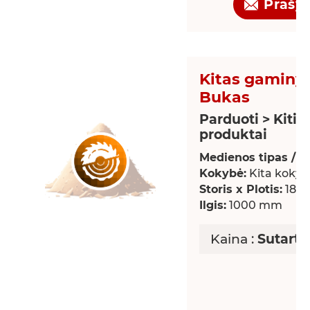
Prašy
Kitas gaminys
Bukas
Parduoti > Kiti
produktai
Medienos tipas / rū
Kokybė:
Kita kokyb
Storis x Plotis:
18 x
Ilgis:
1000 mm
Kaina :
Sutarti