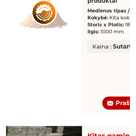
produktai
Medienos tipas / rū
Kokybė:
Kita kokyb
Storis x Plotis:
18 x
Ilgis:
1000 mm
Kaina :
Sutarti
Prašy
Kitas gaminys