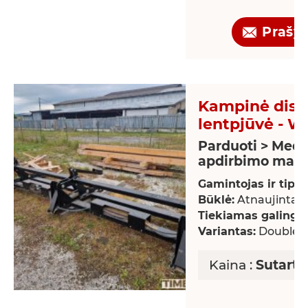
Prašy
Kampinė disk
lentpjūvė - W
Parduoti > Medž
apdirbimo maši
Gamintojas ir tipas
Būklė:
Atnaujintas
Tiekiamas galingu
Variantas:
Double-b
Kaina :
Sutarti