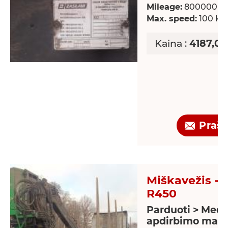
Mileage:
800000 k
Max. speed:
100 km
Kaina :
4187,02
Praš
Miškavežis - 
R450
Parduoti > Medž
apdirbimo maši