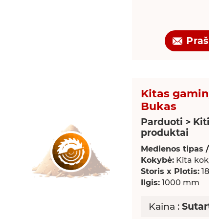
Prašy
Kitas gaminys
Bukas
Parduoti > Kiti
produktai
Medienos tipas / rū
Kokybė:
Kita kokyb
Storis x Plotis:
18 x
Ilgis:
1000 mm
Kaina :
Sutarti