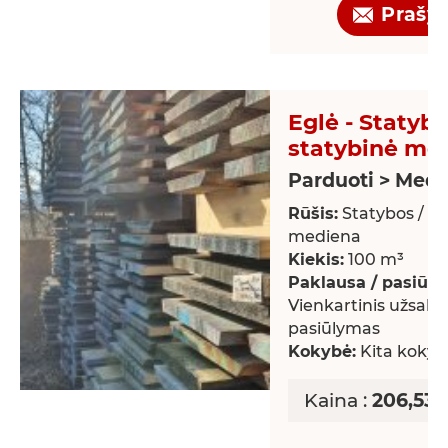
Prašy
Eglė - Statybo
statybinė me
Parduoti > Med
Rūšis:
Statybos / st
mediena
Kiekis:
100 m³
Paklausa / pasiūla:
Vienkartinis užsaky
pasiūlymas
Kokybė:
Kita kokyb
Kaina :
206,53 