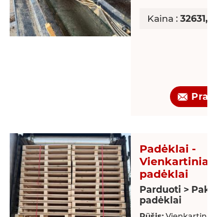
Kaina :
32631,1
Praš
Padėklai -
Vienkartiniai
padėklai
Parduoti > Paku
padėklai
Rūšis:
Vienkartiniai