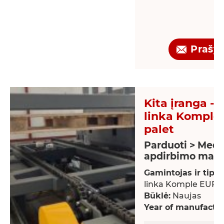
Prašy
Kita įranga - 
linka Komple
palet
Parduoti > Medž
apdirbimo maši
Gamintojas ir tipas
linka Komple EUR-p
Būklė:
Naujas
Year of manufactur