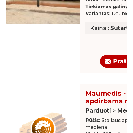
Tiekiamas galingu
Variantas:
Double-b
Kaina :
Sutarti
Prašy
Maumedis - S
apdirbama m
Parduoti > Med
Rūšis:
Staliaus apd
mediena