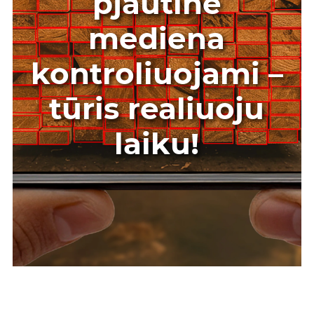
pjautinė
mediena
kontroliuojami –
tūris realiuoju
laiku!