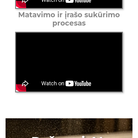
Matavimo ir įrašo sukūrimo
procesas