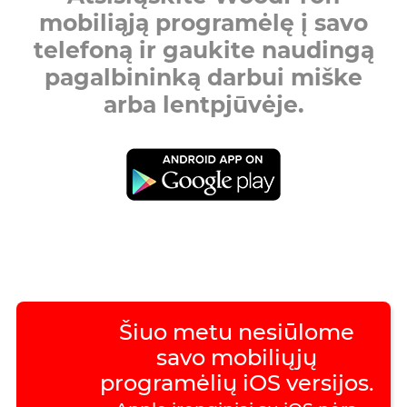
mobiliąją programėlę į savo
telefoną ir gaukite naudingą
pagalbininką darbui miške
arba lentpjūvėje.
Šiuo metu nesiūlome
savo mobiliųjų
programėlių iOS versijos.