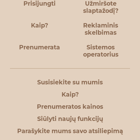
Prisijungti
Užmiršote
slaptažodį?
Kaip?
Reklaminis
skelbimas
Prenumerata
Sistemos
operatorius
Susisiekite su mumis
Kaip?
Prenumeratos kainos
Siūlyti naujų funkcijų
Parašykite mums savo atsiliepimą