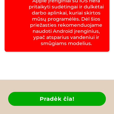
Apple įrenginiai su iOS nėra
pritaikyti sudėtingai ir dulkėtai
darbo aplinkai, kuriai skirtos
mūsų programėlės. Dėl šios
priežasties rekomenduojame
naudoti Android įrenginius,
ypač atsparius vandeniui ir
smūgiams modelius.
Pradėk čia!