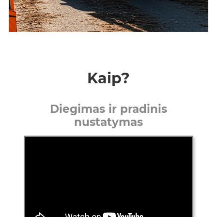
Kaip?
Diegimas ir pradinis
nustatymas