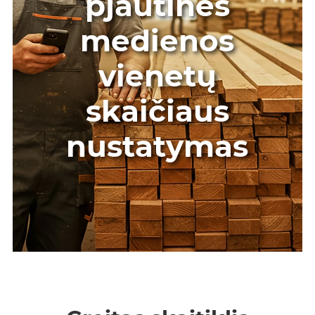
pjautinės
medienos
vienetų
skaičiaus
nustatymas