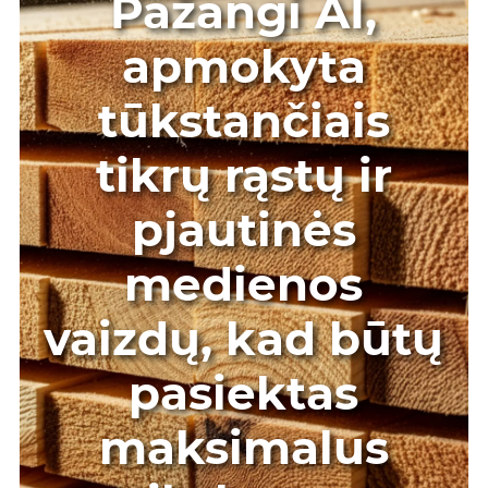
Pažangi AI,
apmokyta
tūkstančiais
tikrų rąstų ir
pjautinės
medienos
vaizdų, kad būtų
pasiektas
maksimalus