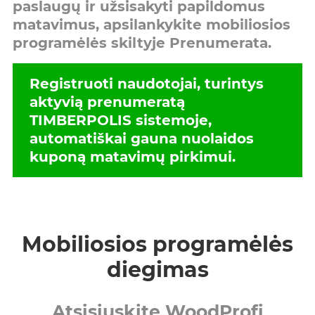
paslaugų ir užsisakyti papildomus
matavimus, apsilankykite mobiliosios
programėlės skiltyje
Prenumerata
.
Registruoti naudotojai, turintys
aktyvią prenumeratą
TIMBERPOLIS sistemoje,
automatiškai gauna nuolaidos
kuponą matavimų pirkimui.
Mobiliosios programėlės
diegimas
Atsisiųskite WoodProfi