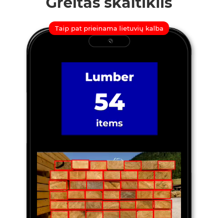
Greitas skaitiklis
Taip pat prieinama lietuvių kalba