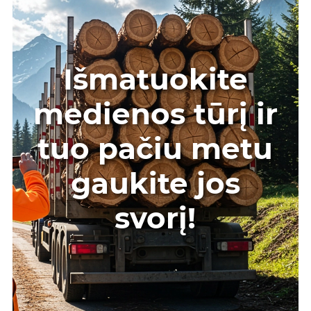
Išmatuokite
medienos tūrį ir
tuo pačiu metu
gaukite jos
svorį!