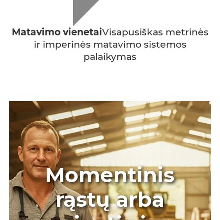
Matavimo vienetai
Visapusiškas metrinės
ir imperinės matavimo sistemos
palaikymas
Momentinis
rąstų arba