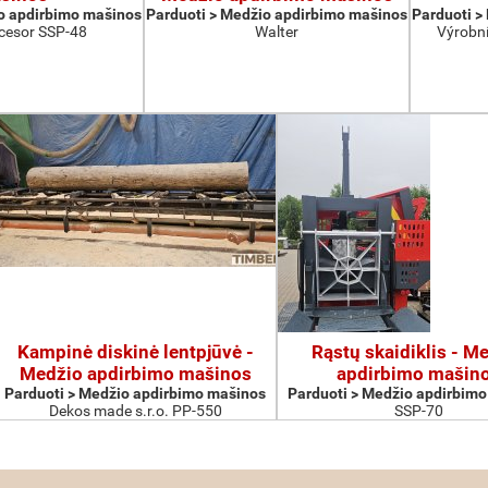
o apdirbimo mašinos
Parduoti > Medžio apdirbimo mašinos
Parduoti >
cesor SSP-48
Walter
Výrobní
Kampinė diskinė lentpjūvė -
Rąstų skaidiklis - M
Medžio apdirbimo mašinos
apdirbimo mašin
Parduoti > Medžio apdirbimo mašinos
Parduoti > Medžio apdirbim
Dekos made s.r.o. PP-550
SSP-70