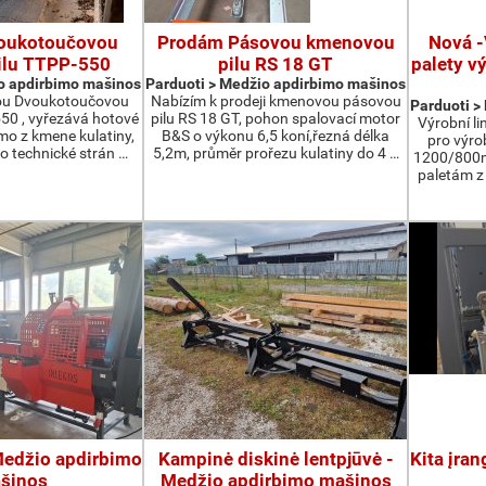
oukotoučovou
Prodám Pásovou kmenovou
Nová -
ilu TTPP-550
pilu RS 18 GT
palety v
o apdirbimo mašinos
Parduoti > Medžio apdirbimo mašinos
ou Dvoukotoučovou
Nabízím k prodeji kmenovou pásovou
Parduoti >
550 , vyřezává hotové
pilu RS 18 GT, pohon spalovací motor
Výrobní li
ímo z kmene kulatiny,
B&S o výkonu 6,5 koní,řezná délka
pro výro
o technické strán …
5,2m, průměr prořezu kulatiny do 4 …
1200/800m
paletám 
 Medžio apdirbimo
Kampinė diskinė lentpjūvė -
Kita įra
šinos
Medžio apdirbimo mašinos