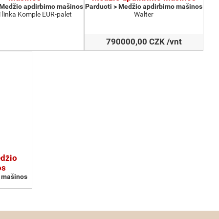
 Medžio apdirbimo mašinos
Parduoti > Medžio apdirbimo mašinos
 linka Komple EUR-palet
Walter
790000,00 CZK /vnt
edžio
os
o mašinos