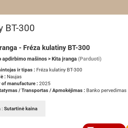
ny BT-300
įranga - Fréza kulatiny BT-300
 apdirbimo mašinos > Kita įranga
(Parduoti)
ntojas ir tipas :
Fréza kulatiny BT-300
ė :
Naujas
 of manufacture :
2025
tatymas / Transportas / Apmokėjimas :
Banko pervedimas
 :
Sutartinė kaina