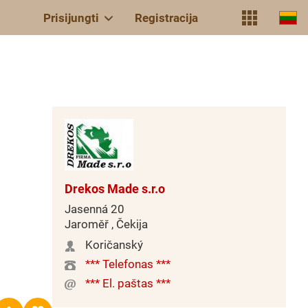
Prisijungti
Registracija
Drekos Made s.r.o
Jasenná 20
Jaroměř , Čekija
Koričanský
*** Telefonas ***
*** El. paštas ***