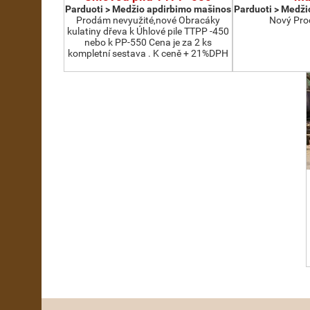
Parduoti > Medžio apdirbimo mašinos
Parduoti > Medži
Prodám nevyužité,nové Obracáky
Nový Pro
kulatiny dřeva k Úhlové pile TTPP -450
nebo k PP-550 Cena je za 2 ks
kompletní sestava . K ceně + 21%DPH