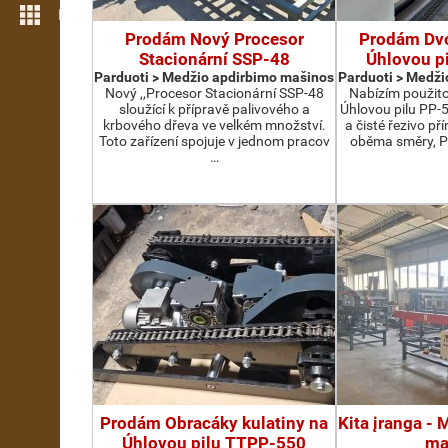
Daugiau funkcijų
Prodám Nový Procesor
Prodám Dv
Stacionární SSP-48
Úhlovou p
Parduoti > Medžio apdirbimo mašinos
Parduoti > Medži
Nový ,,Procesor Stacionární SSP-48
Nabízím použit
sloužící k přípravě palivového a
Úhlovou pilu PP-
krbového dřeva ve velkém množství.
a čisté řezivo př
Toto zařízení spojuje v jednom pracov
oběma směry, P
…
Prodám Obracáky kulatiny na
Kita įranga -
Úhlovou pilu TTPP-550
ma