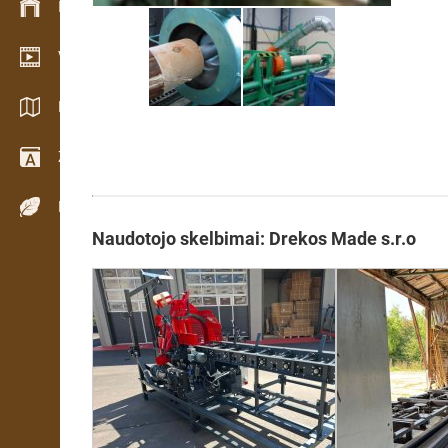
Inventoriaus valdymas
Vaizdo įrašų salė
Katalogai / Brošiūros
Žodynas
Medienos rūšys
Naudotojo skelbimai: Drekos Made s.r.o