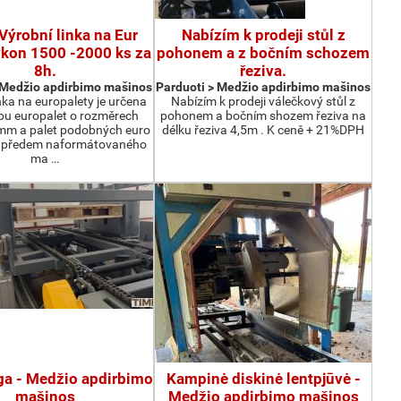
Výrobní linka na Eur
Nabízím k prodeji stůl z
ýkon 1500 -2000 ks za
pohonem a z bočním schozem
8h.
řeziva.
 Medžio apdirbimo mašinos
Parduoti > Medžio apdirbimo mašinos
nka na europalety je určena
Nabízím k prodeji válečkový stůl z
bu europalet o rozměrech
pohonem a bočním shozem řeziva na
m a palet podobných euro
délku řeziva 4,5m . K ceně + 21%DPH
z předem naformátovaného
ma …
nga - Medžio apdirbimo
Kampinė diskinė lentpjūvė -
mašinos
Medžio apdirbimo mašinos