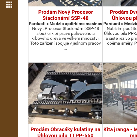
Daugiau funkcijų
Prodám Nový Procesor
Prodám Dv
Stacionární SSP-48
Úhlovou p
Parduoti > Medžio apdirbimo mašinos
Parduoti > Medži
Nový ,,Procesor Stacionární SSP-48
Nabízím použit
sloužící k přípravě palivového a
Úhlovou pilu PP-
krbového dřeva ve velkém množství.
a čisté řezivo př
Toto zařízení spojuje v jednom pracov
oběma směry, P
…
Prodám Obracáky kulatiny na
Kita įranga -
Úhlovou pilu TTPP-550
ma