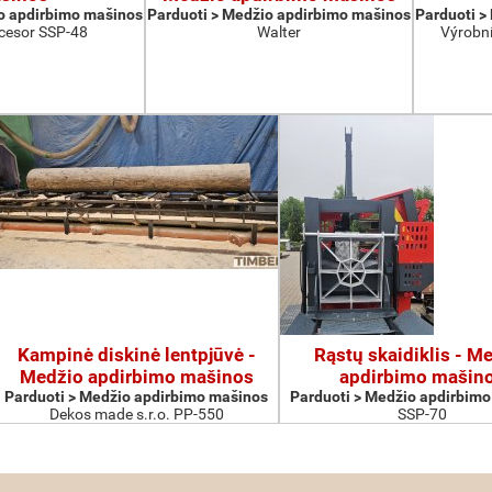
o apdirbimo mašinos
Parduoti > Medžio apdirbimo mašinos
Parduoti >
cesor SSP-48
Walter
Výrobní
Kampinė diskinė lentpjūvė -
Rąstų skaidiklis - M
Medžio apdirbimo mašinos
apdirbimo mašin
Parduoti > Medžio apdirbimo mašinos
Parduoti > Medžio apdirbim
Dekos made s.r.o. PP-550
SSP-70