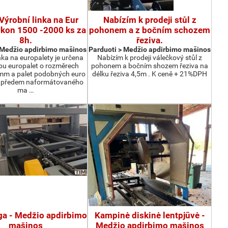
Výrobní linka na Eur
Nabízím k prodeji stůl z
ýkon 1500 -2000 ks za
pohonem a z bočním schozem
8h.
řeziva.
 Medžio apdirbimo mašinos
Parduoti > Medžio apdirbimo mašinos
nka na europalety je určena
Nabízím k prodeji válečkový stůl z
bu europalet o rozměrech
pohonem a bočním shozem řeziva na
m a palet podobných euro
délku řeziva 4,5m . K ceně + 21%DPH
z předem naformátovaného
ma …
nga - Medžio apdirbimo
Kampinė diskinė lentpjūvė -
mašinos
Medžio apdirbimo mašinos