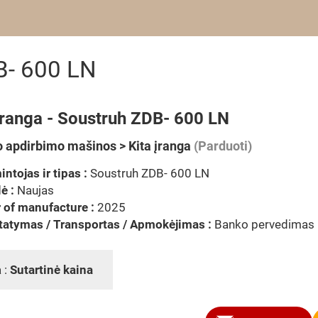
B- 600 LN
įranga - Soustruh ZDB- 600 LN
 apdirbimo mašinos > Kita įranga
(Parduoti)
ntojas ir tipas :
Soustruh ZDB- 600 LN
ė :
Naujas
 of manufacture :
2025
tatymas / Transportas / Apmokėjimas :
Banko pervedimas
 :
Sutartinė kaina