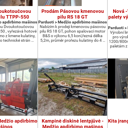
oukotoučovou
Prodám Pásovou kmenovou
Nová -
ilu TTPP-550
pilu RS 18 GT
palety v
o apdirbimo mašinos
Parduoti > Medžio apdirbimo mašinos
ou Dvoukotoučovou
Nabízím k prodeji kmenovou pásovou
Parduoti >
550 , vyřezává hotové
pilu RS 18 GT, pohon spalovací motor
Výrobní li
ímo z kmene kulatiny,
B&S o výkonu 6,5 koní,řezná délka
pro výro
o technické strán …
5,2m, průměr prořezu kulatiny do 4 …
1200/800m
paletám 
 Medžio apdirbimo
Kampinė diskinė lentpjūvė -
Kita įra
šinos
Medžio apdirbimo mašinos