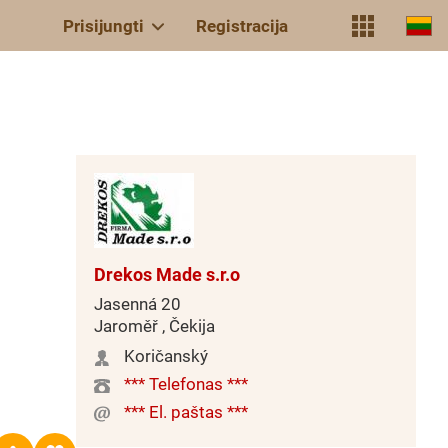
Prisijungti
Registracija
Drekos Made s.r.o
Jasenná 20
Jaroměř , Čekija
Koričanský
*** Telefonas ***
*** El. paštas ***