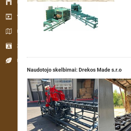
Inventoriaus valdymas
Vaizdo įrašų salė
Katalogai / Brošiūros
Žodynas
Medienos rūšys
Naudotojo skelbimai: Drekos Made s.r.o