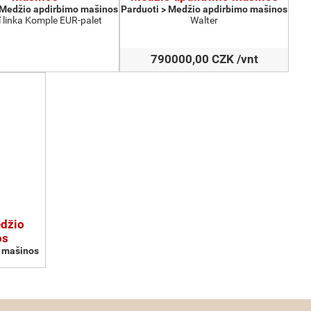
 Medžio apdirbimo mašinos
Parduoti > Medžio apdirbimo mašinos
 linka Komple EUR-palet
Walter
790000,00 CZK /vnt
edžio
os
o mašinos