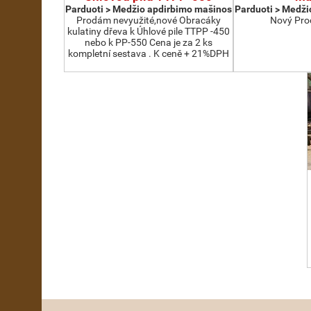
Parduoti > Medžio apdirbimo mašinos
Parduoti > Medži
Prodám nevyužité,nové Obracáky
Nový Pro
kulatiny dřeva k Úhlové pile TTPP -450
nebo k PP-550 Cena je za 2 ks
kompletní sestava . K ceně + 21%DPH