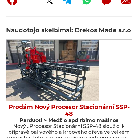
Naudotojo skelbimai: Drekos Made s.r.o
Prodám Nový Procesor Stacionární SSP-
48
Parduoti > Medžio apdirbimo mašinos
Nový ,,Procesor Stacionární SSP-48 sloužící k
přípravě palivového a krbového dřeva ve velkém
množství. Toto zařízení spojuje v jednom pracov …