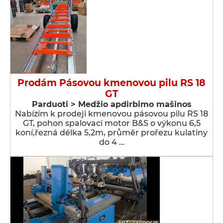
Prodám Pásovou kmenovou pilu RS 18
GT
Parduoti > Medžio apdirbimo mašinos
Nabízím k prodeji kmenovou pásovou pilu RS 18
GT, pohon spalovací motor B&S o výkonu 6,5
koní,řezná délka 5,2m, průměr prořezu kulatiny
do 4 …