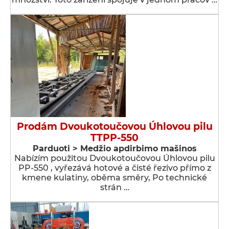
Prodám Dvoukotoučovou Úhlovou pilu
TTPP-550
Parduoti > Medžio apdirbimo mašinos
Nabízím použitou Dvoukotoučovou Úhlovou pilu
PP-550 , vyřezává hotové a čisté řezivo přímo z
kmene kulatiny, oběma směry, Po technické
strán …