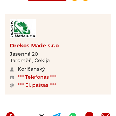
Drekos Made s.r.o
Jasenná 20
Jaroměř , Čekija
Koričanský
*** Telefonas ***
*** El. paštas ***