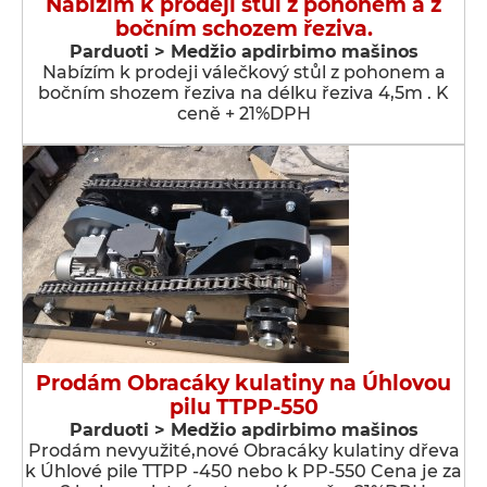
Nabízím k prodeji stůl z pohonem a z
bočním schozem řeziva.
Parduoti > Medžio apdirbimo mašinos
Nabízím k prodeji válečkový stůl z pohonem a
bočním shozem řeziva na délku řeziva 4,5m . K
ceně + 21%DPH
Prodám Obracáky kulatiny na Úhlovou
pilu TTPP-550
Parduoti > Medžio apdirbimo mašinos
Prodám nevyužité,nové Obracáky kulatiny dřeva
k Úhlové pile TTPP -450 nebo k PP-550 Cena je za