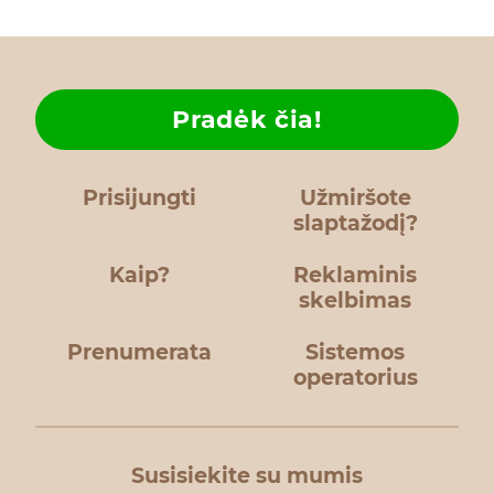
Pradėk čia!
Prisijungti
Užmiršote
slaptažodį?
Kaip?
Reklaminis
skelbimas
Prenumerata
Sistemos
operatorius
Susisiekite su mumis