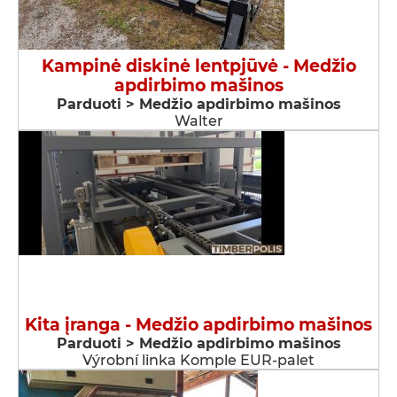
Kampinė diskinė lentpjūvė - Medžio
apdirbimo mašinos
Parduoti > Medžio apdirbimo mašinos
Walter
Kita įranga - Medžio apdirbimo mašinos
Parduoti > Medžio apdirbimo mašinos
Výrobní linka Komple EUR-palet