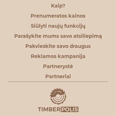
Kaip?
Prenumeratos kainos
Siūlyti naujų funkcijų
Parašykite mums savo atsiliepimą
Pakvieskite savo draugus
Reklamos kampanija
Partnerystė
Partneriai