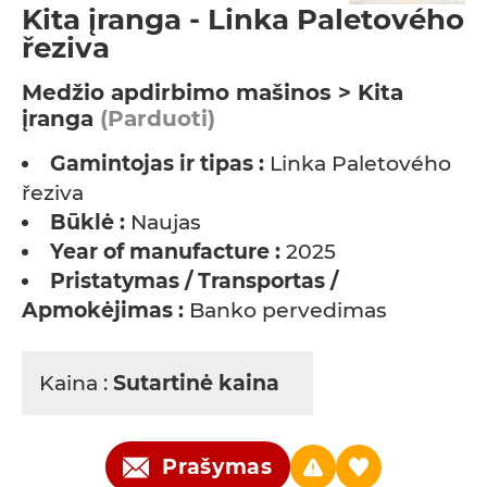
Kita įranga - Linka Paletového
řeziva
Medžio apdirbimo mašinos > Kita
įranga
(Parduoti)
Gamintojas ir tipas :
Linka Paletového
řeziva
Būklė :
Naujas
Year of manufacture :
2025
Pristatymas / Transportas /
Apmokėjimas :
Banko pervedimas
Kaina :
Sutartinė kaina
Prašymas