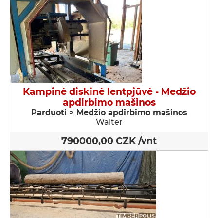
Kampinė diskinė lentpjūvė - Medžio
apdirbimo mašinos
Parduoti > Medžio apdirbimo mašinos
Walter
790000,00 CZK /vnt