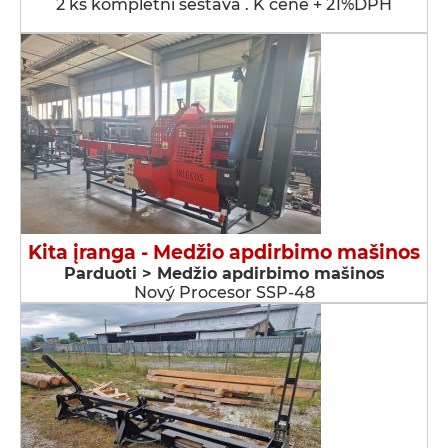
2 ks kompletní sestava . K ceně + 21%DPH
Kita įranga - Medžio apdirbimo mašinos
Parduoti > Medžio apdirbimo mašinos
Nový Procesor SSP-48