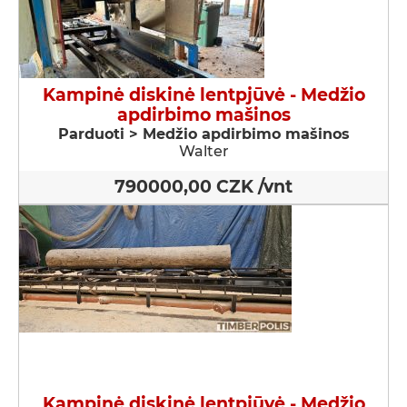
Kampinė diskinė lentpjūvė - Medžio
apdirbimo mašinos
Parduoti > Medžio apdirbimo mašinos
Walter
790000,00 CZK /vnt
Kampinė diskinė lentpjūvė - Medžio