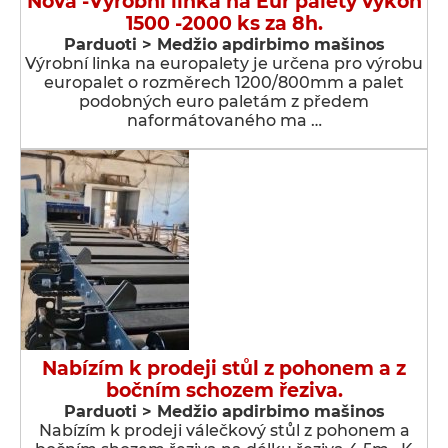
Nová -Výrobní linka na Eur palety výkon
1500 -2000 ks za 8h.
Parduoti > Medžio apdirbimo mašinos
Výrobní linka na europalety je určena pro výrobu
europalet o rozměrech 1200/800mm a palet
podobných euro paletám z předem
naformátovaného ma …
Nabízím k prodeji stůl z pohonem a z
bočním schozem řeziva.
Parduoti > Medžio apdirbimo mašinos
Nabízím k prodeji válečkový stůl z pohonem a