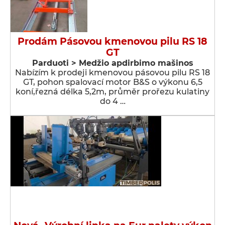
Prodám Pásovou kmenovou pilu RS 18
GT
Parduoti > Medžio apdirbimo mašinos
Nabízím k prodeji kmenovou pásovou pilu RS 18
GT, pohon spalovací motor B&S o výkonu 6,5
koní,řezná délka 5,2m, průměr prořezu kulatiny
do 4 …