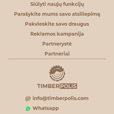
Siūlyti naujų funkcijų
Parašykite mums savo atsiliepimą
Pakvieskite savo draugus
Reklamos kampanija
Partnerystė
Partneriai
info@timberpolis.com
Whatsapp