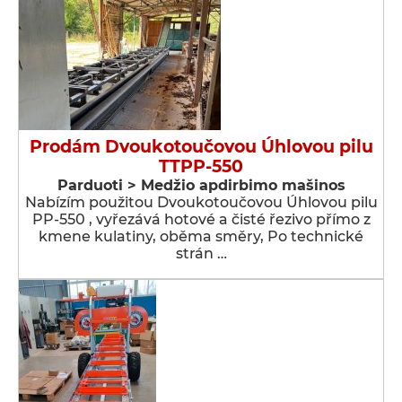
Prodám Dvoukotoučovou Úhlovou pilu
TTPP-550
Parduoti > Medžio apdirbimo mašinos
Nabízím použitou Dvoukotoučovou Úhlovou pilu
PP-550 , vyřezává hotové a čisté řezivo přímo z
kmene kulatiny, oběma směry, Po technické
strán …