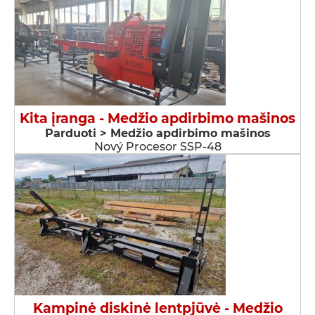
Kita įranga - Medžio apdirbimo mašinos
Parduoti > Medžio apdirbimo mašinos
Nový Procesor SSP-48
Kampinė diskinė lentpjūvė - Medžio