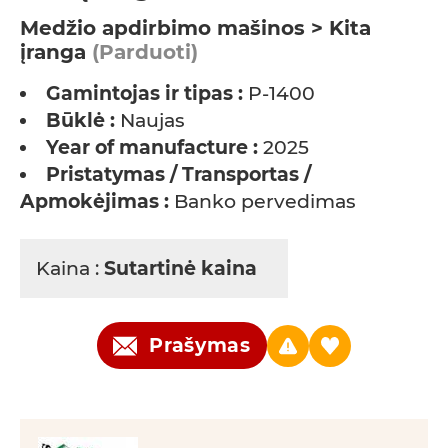
Medžio apdirbimo mašinos > Kita
įranga
(Parduoti)
Gamintojas ir tipas :
P-1400
Būklė :
Naujas
Year of manufacture :
2025
Pristatymas / Transportas /
Apmokėjimas :
Banko pervedimas
Kaina :
Sutartinė kaina
Prašymas