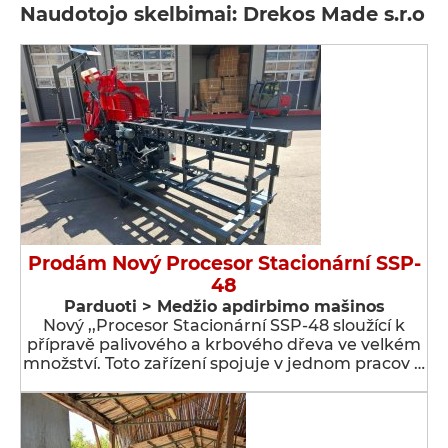
Naudotojo skelbimai: Drekos Made s.r.o
Prodám Nový Procesor Stacionární SSP-
48
Parduoti > Medžio apdirbimo mašinos
Nový ,,Procesor Stacionární SSP-48 sloužící k
přípravě palivového a krbového dřeva ve velkém
množství. Toto zařízení spojuje v jednom pracov …