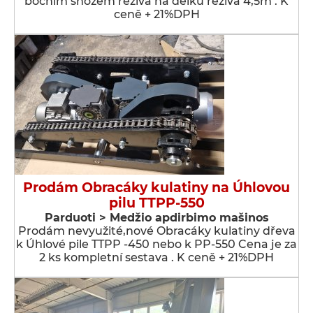
bočním shozem řeziva na délku řeziva 4,5m . K
ceně + 21%DPH
Prodám Obracáky kulatiny na Úhlovou
pilu TTPP-550
Parduoti > Medžio apdirbimo mašinos
Prodám nevyužité,nové Obracáky kulatiny dřeva
k Úhlové pile TTPP -450 nebo k PP-550 Cena je za
2 ks kompletní sestava . K ceně + 21%DPH