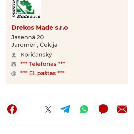
Drekos Made s.r.o
Jasenná 20
Jaroměř , Čekija
Koričanský
*** Telefonas ***
*** El. paštas ***