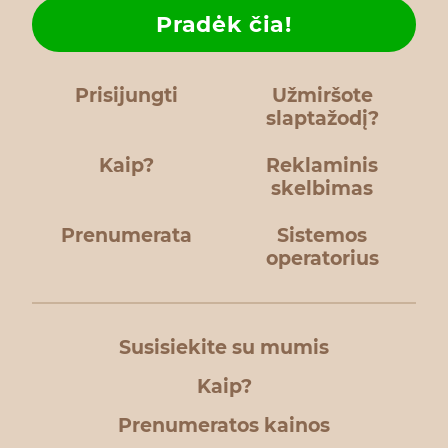
Pradėk čia!
Prisijungti
Užmiršote
slaptažodį?
Kaip?
Reklaminis
skelbimas
Prenumerata
Sistemos
operatorius
Susisiekite su mumis
Kaip?
Prenumeratos kainos