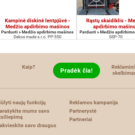
Kampinė diskinė lentpjūvė -
Rąstų skaidiklis - M
Medžio apdirbimo mašinos
apdirbimo mašin
Parduoti > Medžio apdirbimo mašinos
Parduoti > Medžio apdirbim
Dekos made s.r.o. PP-550
SSP-70
Kaip?
Reklamini
Pradėk čia!
skelbima
iūlyti naujų funkcijų
Reklamos kampanija
arašykite mums savo
Partnerystė
tsiliepimą
Partneriai
akvieskite savo draugus