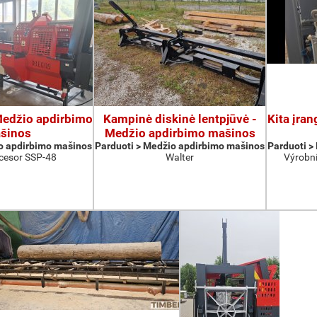
 Medžio apdirbimo
Kampinė diskinė lentpjūvė -
Kita įra
šinos
Medžio apdirbimo mašinos
o apdirbimo mašinos
Parduoti > Medžio apdirbimo mašinos
Parduoti >
cesor SSP-48
Walter
Výrobní