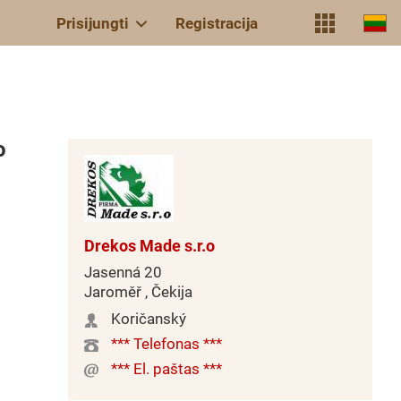
Prisijungti
Registracija
o
Drekos Made s.r.o
Jasenná 20
Jaroměř , Čekija
Koričanský
*** Telefonas ***
*** El. paštas ***