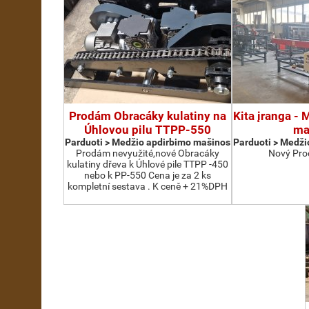
Prodám Obracáky kulatiny na
Kita įranga -
Úhlovou pilu TTPP-550
ma
Parduoti > Medžio apdirbimo mašinos
Parduoti > Medži
Prodám nevyužité,nové Obracáky
Nový Pro
kulatiny dřeva k Úhlové pile TTPP -450
nebo k PP-550 Cena je za 2 ks
kompletní sestava . K ceně + 21%DPH