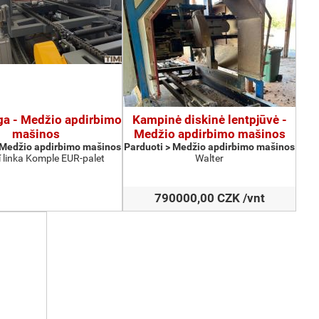
nga - Medžio apdirbimo
Kampinė diskinė lentpjūvė -
mašinos
Medžio apdirbimo mašinos
 Medžio apdirbimo mašinos
Parduoti > Medžio apdirbimo mašinos
 linka Komple EUR-palet
Walter
790000,00 CZK /vnt