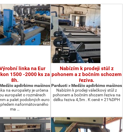
Výrobní linka na Eur
Nabízím k prodeji stůl z
ýkon 1500 -2000 ks za
pohonem a z bočním schozem
8h.
řeziva.
 Medžio apdirbimo mašinos
Parduoti > Medžio apdirbimo mašinos
nka na europalety je určena
Nabízím k prodeji válečkový stůl z
bu europalet o rozměrech
pohonem a bočním shozem řeziva na
m a palet podobných euro
délku řeziva 4,5m . K ceně + 21%DPH
z předem naformátovaného
ma …