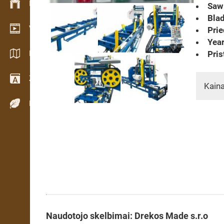
Inventoriaus valdymas
Saw 
Blad
Vaizdo įrašų salė
Prie
Year
Katalogai / Brošiūros
Pris
Žodynas
Kaina
Medienos rūšys
Naudotojo skelbimai: Drekos Made s.r.o