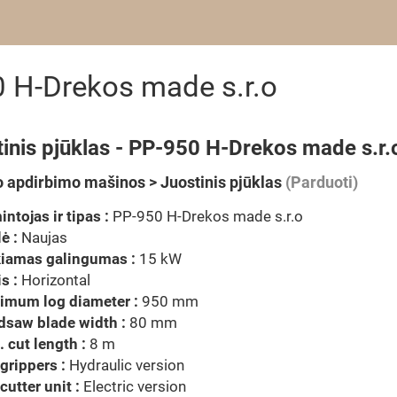
0 H-Drekos made s.r.o
inis pjūklas - PP-950 H-Drekos made s.r.
 apdirbimo mašinos > Juostinis pjūklas
(Parduoti)
ntojas ir tipas :
PP-950 H-Drekos made s.r.o
ė :
Naujas
kiamas galingumas :
15 kW
s :
Horizontal
imum log diameter :
950 mm
dsaw blade width :
80 mm
 cut length :
8 m
grippers :
Hydraulic version
cutter unit :
Electric version