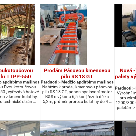
oukotoučovou
Prodám Pásovou kmenovou
Nová -
ilu TTPP-550
pilu RS 18 GT
palety v
o apdirbimo mašinos
Parduoti > Medžio apdirbimo mašinos
ou Dvoukotoučovou
Nabízím k prodeji kmenovou pásovou
Parduoti >
550 , vyřezává hotové
pilu RS 18 GT, pohon spalovací motor
Výrobní li
ímo z kmene kulatiny,
B&S o výkonu 6,5 koní,řezná délka
pro výro
o technické strán …
5,2m, průměr prořezu kulatiny do 4 …
1200/800m
paletám 