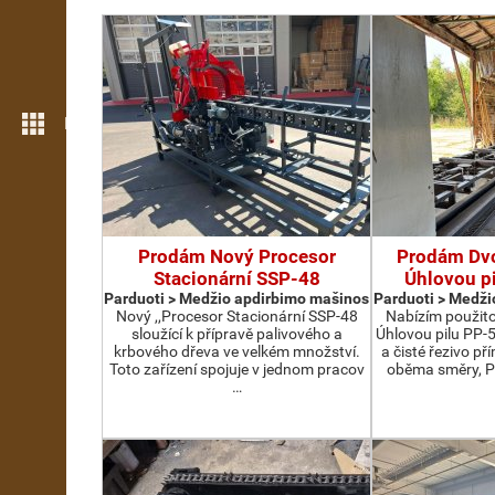
Daugiau funkcijų
Prodám Nový Procesor
Prodám Dv
Stacionární SSP-48
Úhlovou p
Parduoti > Medžio apdirbimo mašinos
Parduoti > Medži
Nový ,,Procesor Stacionární SSP-48
Nabízím použit
sloužící k přípravě palivového a
Úhlovou pilu PP-
krbového dřeva ve velkém množství.
a čisté řezivo př
Toto zařízení spojuje v jednom pracov
oběma směry, P
…