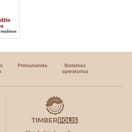
edžio
os
o mašinos
s
Prenumerata
Sistemos
s
operatorius