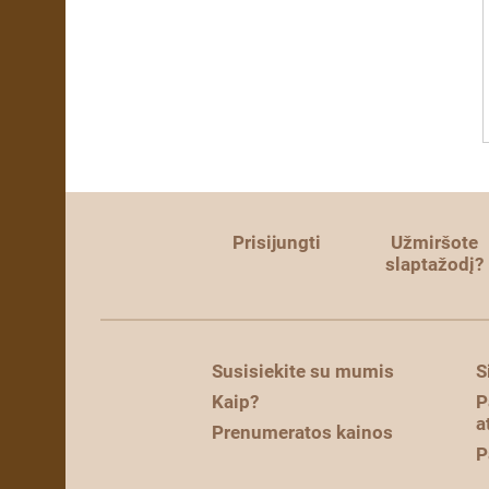
Prisijungti
Užmiršote
slaptažodį?
Susisiekite su mumis
S
Kaip?
P
a
Prenumeratos kainos
P