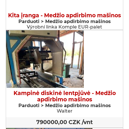
Kita įranga - Medžio apdirbimo mašinos
Parduoti > Medžio apdirbimo mašinos
Výrobní linka Komple EUR-palet
Kampinė diskinė lentpjūvė - Medžio
apdirbimo mašinos
Parduoti > Medžio apdirbimo mašinos
Walter
790000,00 CZK /vnt