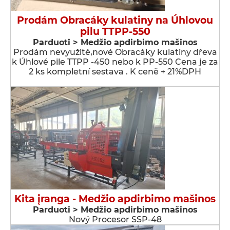
Prodám Obracáky kulatiny na Úhlovou
pilu TTPP-550
Parduoti > Medžio apdirbimo mašinos
Prodám nevyužité,nové Obracáky kulatiny dřeva
k Úhlové pile TTPP -450 nebo k PP-550 Cena je za
2 ks kompletní sestava . K ceně + 21%DPH
Kita įranga - Medžio apdirbimo mašinos
Parduoti > Medžio apdirbimo mašinos
Nový Procesor SSP-48