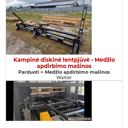
Kampinė diskinė lentpjūvė - Medžio
apdirbimo mašinos
Parduoti > Medžio apdirbimo mašinos
Walter