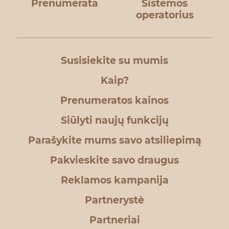
Prenumerata
Sistemos
operatorius
Susisiekite su mumis
Kaip?
Prenumeratos kainos
Siūlyti naujų funkcijų
Parašykite mums savo atsiliepimą
Pakvieskite savo draugus
Reklamos kampanija
Partnerystė
Partneriai