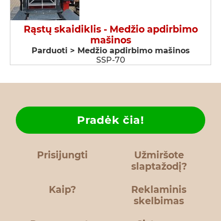
Rąstų skaidiklis - Medžio apdirbimo
mašinos
Parduoti > Medžio apdirbimo mašinos
SSP-70
Pradėk čia!
Prisijungti
Užmiršote
slaptažodį?
Kaip?
Reklaminis
skelbimas