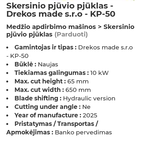
Skersinio pjūvio pjūklas -
Drekos made s.r.o - KP-50
Medžio apdirbimo mašinos > Skersinio
pjūvio pjūklas
(Parduoti)
Gamintojas ir tipas :
Drekos made s.r.o
- KP-50
Būklė :
Naujas
Tiekiamas galingumas :
10 kW
Max. cut height :
65 mm
Max. cut width :
650 mm
Blade shifting :
Hydraulic version
Cutting under angle :
Ne
Year of manufacture :
2025
Pristatymas / Transportas /
Apmokėjimas :
Banko pervedimas