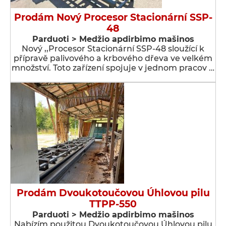
Prodám Nový Procesor Stacionární SSP-
48
Parduoti > Medžio apdirbimo mašinos
Nový ,,Procesor Stacionární SSP-48 sloužící k
přípravě palivového a krbového dřeva ve velkém
množství. Toto zařízení spojuje v jednom pracov …
Prodám Dvoukotoučovou Úhlovou pilu
TTPP-550
Parduoti > Medžio apdirbimo mašinos
Nabízím použitou Dvoukotoučovou Úhlovou pilu