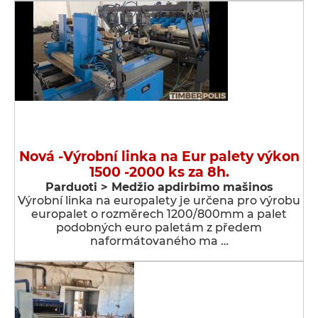
Nová -Výrobní linka na Eur palety výkon
1500 -2000 ks za 8h.
Parduoti > Medžio apdirbimo mašinos
Výrobní linka na europalety je určena pro výrobu
europalet o rozměrech 1200/800mm a palet
podobných euro paletám z předem
naformátovaného ma …