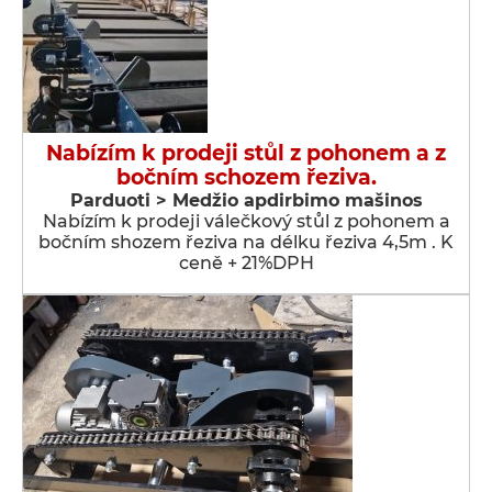
Nabízím k prodeji stůl z pohonem a z
bočním schozem řeziva.
Parduoti > Medžio apdirbimo mašinos
Nabízím k prodeji válečkový stůl z pohonem a
bočním shozem řeziva na délku řeziva 4,5m . K
ceně + 21%DPH