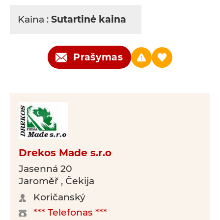
Kaina :
Sutartinė kaina
Prašymas
Drekos Made s.r.o
Jasenná 20
Jaroměř , Čekija
Koričanský
*** Telefonas ***