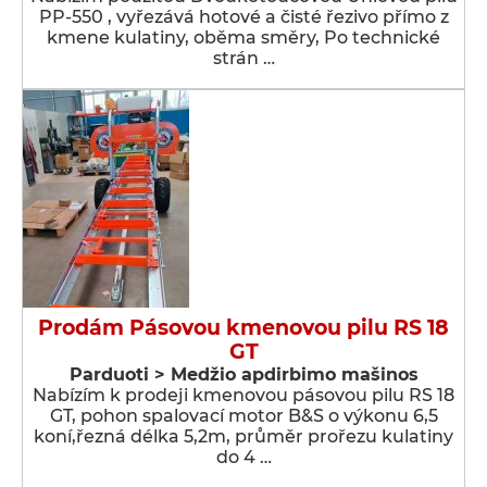
PP-550 , vyřezává hotové a čisté řezivo přímo z
kmene kulatiny, oběma směry, Po technické
strán …
Prodám Pásovou kmenovou pilu RS 18
GT
Parduoti > Medžio apdirbimo mašinos
Nabízím k prodeji kmenovou pásovou pilu RS 18
GT, pohon spalovací motor B&S o výkonu 6,5
koní,řezná délka 5,2m, průměr prořezu kulatiny
do 4 …