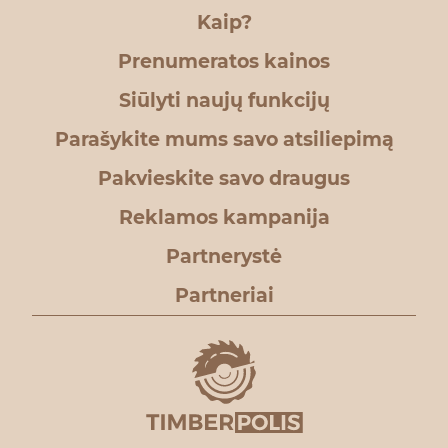
Kaip?
Prenumeratos kainos
Siūlyti naujų funkcijų
Parašykite mums savo atsiliepimą
Pakvieskite savo draugus
Reklamos kampanija
Partnerystė
Partneriai