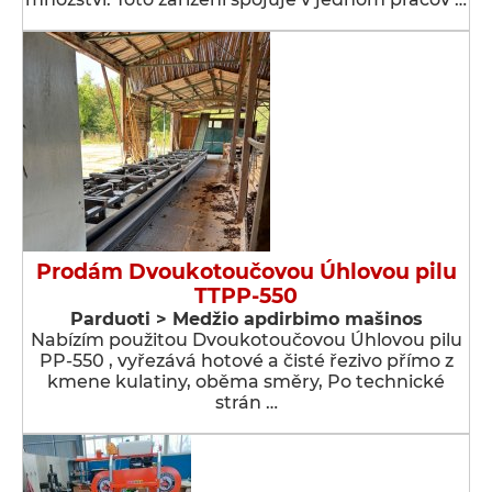
Prodám Dvoukotoučovou Úhlovou pilu
TTPP-550
Parduoti > Medžio apdirbimo mašinos
Nabízím použitou Dvoukotoučovou Úhlovou pilu
PP-550 , vyřezává hotové a čisté řezivo přímo z
kmene kulatiny, oběma směry, Po technické
strán …