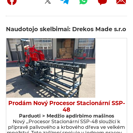
Naudotojo skelbimai: Drekos Made s.r.o
Prodám Nový Procesor Stacionární SSP-
48
Parduoti > Medžio apdirbimo mašinos
Nový ,,Procesor Stacionární SSP-48 sloužící k
přípravě palivového a krbového dřeva ve velkém
množství. Toto zařízení spojuje v jednom pracov …