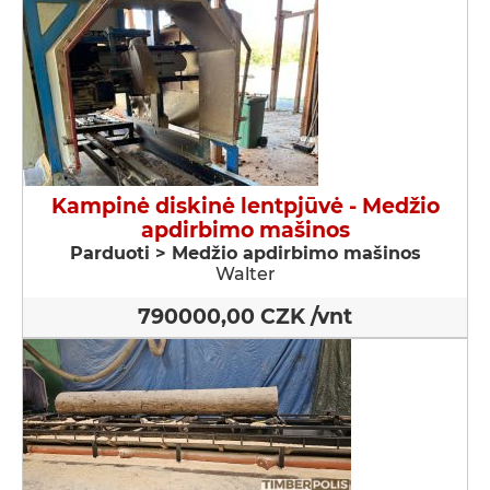
Kampinė diskinė lentpjūvė - Medžio
apdirbimo mašinos
Parduoti > Medžio apdirbimo mašinos
Walter
790000,00 CZK /vnt