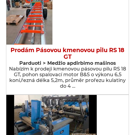
Prodám Pásovou kmenovou pilu RS 18
GT
Parduoti > Medžio apdirbimo mašinos
Nabízím k prodeji kmenovou pásovou pilu RS 18
GT, pohon spalovací motor B&S o výkonu 6,5
koní,řezná délka 5,2m, průměr prořezu kulatiny
do 4 …