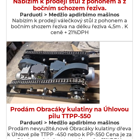
Nabízím k prodeji stůl z pohonem a z
bočním schozem řeziva.
Parduoti > Medžio apdirbimo mašinos
Nabízím k prodeji válečkový stůl z pohonem a
bočním shozem řeziva na délku řeziva 4,5m . K
ceně + 21%DPH
Prodám Obracáky kulatiny na Úhlovou
pilu TTPP-550
Parduoti > Medžio apdirbimo mašinos
Prodám nevyužité,nové Obracáky kulatiny dřeva
k Úhlové pile TTPP -450 nebo k PP-550 Cena je za