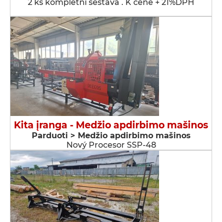
2 ks kompletní sestava . K ceně + 21%DPH
Kita įranga - Medžio apdirbimo mašinos
Parduoti > Medžio apdirbimo mašinos
Nový Procesor SSP-48