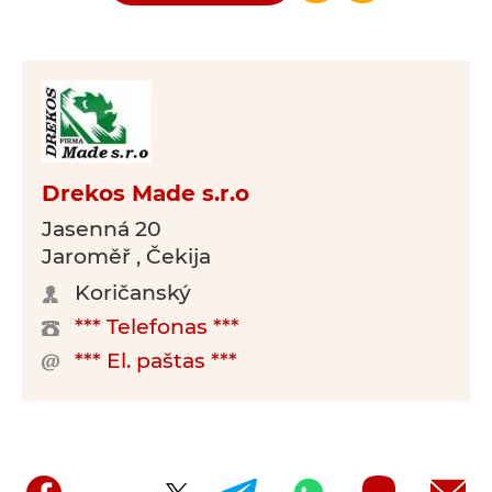
Drekos Made s.r.o
Jasenná 20
Jaroměř , Čekija
Koričanský
*** Telefonas ***
*** El. paštas ***