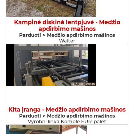
Kampinė diskinė lentpjūvė - Medžio
apdirbimo mašinos
Parduoti > Medžio apdirbimo mašinos
Walter
Kita įranga - Medžio apdirbimo mašinos
Parduoti > Medžio apdirbimo mašinos
Výrobní linka Komple EUR-palet