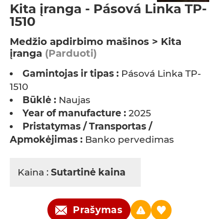
Kita įranga - Pásová Linka TP-
1510
Medžio apdirbimo mašinos > Kita
įranga
(Parduoti)
Gamintojas ir tipas :
Pásová Linka TP-
1510
Būklė :
Naujas
Year of manufacture :
2025
Pristatymas / Transportas /
Apmokėjimas :
Banko pervedimas
Kaina :
Sutartinė kaina
Prašymas