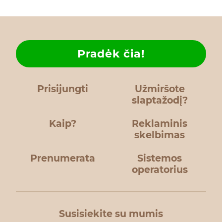
Pradėk čia!
Prisijungti
Užmiršote
slaptažodį?
Kaip?
Reklaminis
skelbimas
Prenumerata
Sistemos
operatorius
Susisiekite su mumis