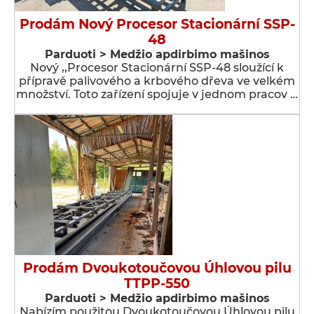
Prodám Nový Procesor Stacionární SSP-
48
Parduoti > Medžio apdirbimo mašinos
Nový ,,Procesor Stacionární SSP-48 sloužící k
přípravě palivového a krbového dřeva ve velkém
množství. Toto zařízení spojuje v jednom pracov …
Prodám Dvoukotoučovou Úhlovou pilu
TTPP-550
Parduoti > Medžio apdirbimo mašinos
Nabízím použitou Dvoukotoučovou Úhlovou pilu