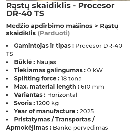
Rąstų skaidiklis - Procesor
DR-40 TS
Medžio apdirbimo mašinos > Rąstų
skaidiklis
(Parduoti)
Gamintojas ir tipas :
Procesor DR-40
TS
Būklė :
Naujas
Tiekiamas galingumas :
0 kW
Splitting force :
18 tona
Max. material length :
610 mm
Variantas :
Horizontal
Svoris :
1200 kg
Year of manufacture :
2025
Pristatymas / Transportas /
Apmokėjimas :
Banko pervedimas