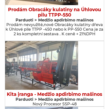
Prodám Obracáky kulatiny na Úhlovou
pilu TTPP-550
Parduoti > Medžio apdirbimo mašinos
Prodám nevyužité,nové Obracáky kulatiny dřeva
k Úhlové pile TTPP -450 nebo k PP-550 Cena je za
2 ks kompletní sestava . K ceně + 21%DPH
Kita įranga - Medžio apdirbimo mašinos
Parduoti > Medžio apdirbimo mašinos
Nový Procesor SSP-48