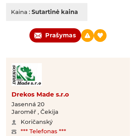
Kaina :
Sutartinė kaina
Prašymas
Drekos Made s.r.o
Jasenná 20
Jaroměř , Čekija
Koričanský
*** Telefonas ***