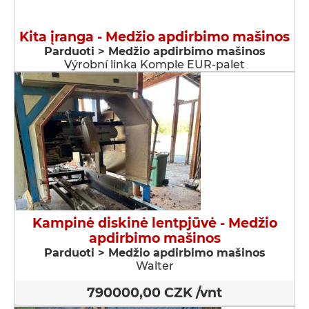
Kita įranga - Medžio apdirbimo mašinos
Parduoti > Medžio apdirbimo mašinos
Výrobní linka Komple EUR-palet
Kampinė diskinė lentpjūvė - Medžio
apdirbimo mašinos
Parduoti > Medžio apdirbimo mašinos
Walter
790000,00 CZK /vnt