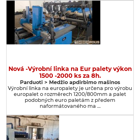
Nová -Výrobní linka na Eur palety výkon
1500 -2000 ks za 8h.
Parduoti > Medžio apdirbimo mašinos
Výrobní linka na europalety je určena pro výrobu
europalet o rozměrech 1200/800mm a palet
podobných euro paletám z předem
naformátovaného ma …