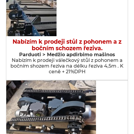
Nabízím k prodeji stůl z pohonem a z
bočním schozem řeziva.
Parduoti > Medžio apdirbimo mašinos
Nabízím k prodeji válečkový stůl z pohonem a
bočním shozem řeziva na délku řeziva 4,5m . K
ceně + 21%DPH