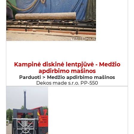
Kampinė diskinė lentpjūvė - Medžio
apdirbimo mašinos
Parduoti > Medžio apdirbimo mašinos
Dekos made s.r.o. PP-550