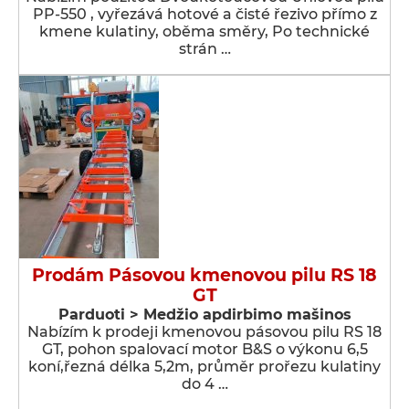
PP-550 , vyřezává hotové a čisté řezivo přímo z
kmene kulatiny, oběma směry, Po technické
strán …
Prodám Pásovou kmenovou pilu RS 18
GT
Parduoti > Medžio apdirbimo mašinos
Nabízím k prodeji kmenovou pásovou pilu RS 18
GT, pohon spalovací motor B&S o výkonu 6,5
koní,řezná délka 5,2m, průměr prořezu kulatiny
do 4 …