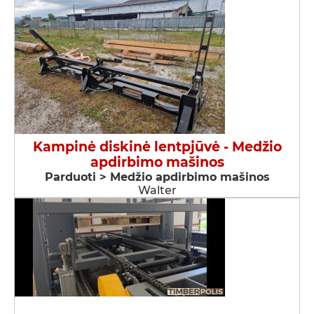
Kampinė diskinė lentpjūvė - Medžio
apdirbimo mašinos
Parduoti > Medžio apdirbimo mašinos
Walter