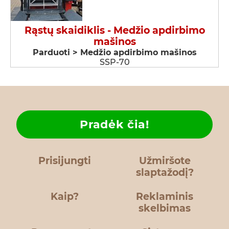
Rąstų skaidiklis - Medžio apdirbimo
mašinos
Parduoti > Medžio apdirbimo mašinos
SSP-70
Pradėk čia!
Prisijungti
Užmiršote
slaptažodį?
Kaip?
Reklaminis
skelbimas