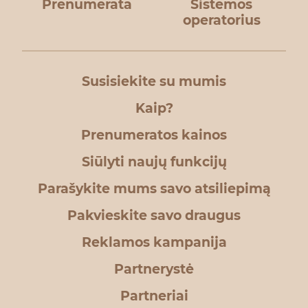
Prenumerata
Sistemos
operatorius
Susisiekite su mumis
Kaip?
Prenumeratos kainos
Siūlyti naujų funkcijų
Parašykite mums savo atsiliepimą
Pakvieskite savo draugus
Reklamos kampanija
Partnerystė
Partneriai