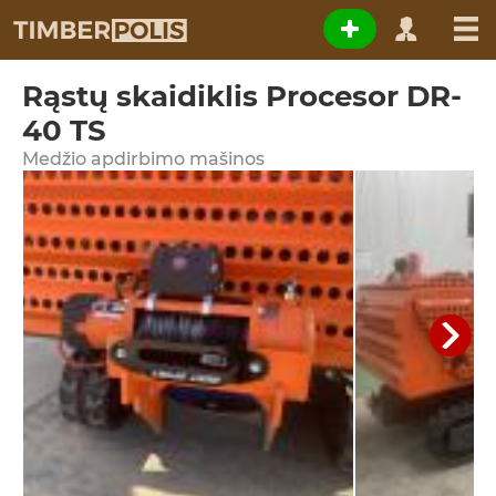
Rąstų skaidiklis Procesor DR-
40 TS
Medžio apdirbimo mašinos