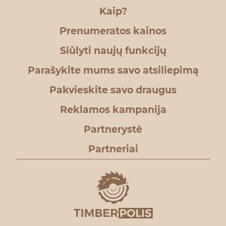
Kaip?
Prenumeratos kainos
Siūlyti naujų funkcijų
Parašykite mums savo atsiliepimą
Pakvieskite savo draugus
Reklamos kampanija
Partnerystė
Partneriai