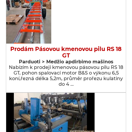
Prodám Pásovou kmenovou pilu RS 18
GT
Parduoti > Medžio apdirbimo mašinos
Nabízím k prodeji kmenovou pásovou pilu RS 18
GT, pohon spalovací motor B&S o výkonu 6,5
koní,řezná délka 5,2m, průměr prořezu kulatiny
do 4 …