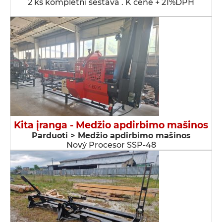
2 ks kompletní sestava . K ceně + 21%DPH
Kita įranga - Medžio apdirbimo mašinos
Parduoti > Medžio apdirbimo mašinos
Nový Procesor SSP-48