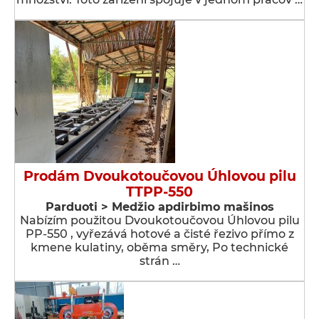
Prodám Dvoukotoučovou Úhlovou pilu
TTPP-550
Parduoti > Medžio apdirbimo mašinos
Nabízím použitou Dvoukotoučovou Úhlovou pilu
PP-550 , vyřezává hotové a čisté řezivo přímo z
kmene kulatiny, oběma směry, Po technické
strán …