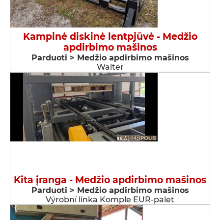
Kampinė diskinė lentpjūvė - Medžio
apdirbimo mašinos
Parduoti > Medžio apdirbimo mašinos
Walter
Kita įranga - Medžio apdirbimo mašinos
Parduoti > Medžio apdirbimo mašinos
Výrobní linka Komple EUR-palet