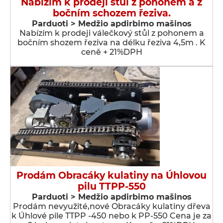
Nabízím k prodeji stůl z pohonem a z
bočním schozem řeziva.
Parduoti > Medžio apdirbimo mašinos
Nabízím k prodeji válečkový stůl z pohonem a
bočním shozem řeziva na délku řeziva 4,5m . K
ceně + 21%DPH
Prodám Obracáky kulatiny na Úhlovou
pilu TTPP-550
Parduoti > Medžio apdirbimo mašinos
Prodám nevyužité,nové Obracáky kulatiny dřeva
k Úhlové pile TTPP -450 nebo k PP-550 Cena je za