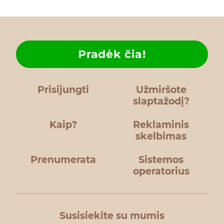
Pradėk čia!
Prisijungti
Užmiršote
slaptažodį?
Kaip?
Reklaminis
skelbimas
Prenumerata
Sistemos
operatorius
Susisiekite su mumis