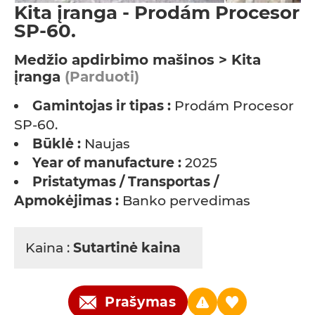
Kita įranga - Prodám Procesor
SP-60.
Medžio apdirbimo mašinos > Kita
įranga
(Parduoti)
Gamintojas ir tipas :
Prodám Procesor
SP-60.
Būklė :
Naujas
Year of manufacture :
2025
Pristatymas / Transportas /
Apmokėjimas :
Banko pervedimas
Kaina :
Sutartinė kaina
Prašymas