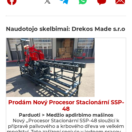
Naudotojo skelbimai: Drekos Made s.r.o
Prodám Nový Procesor Stacionární SSP-
48
Parduoti > Medžio apdirbimo mašinos
Nový ,,Procesor Stacionární SSP-48 sloužící k
přípravě palivového a krbového dřeva ve velkém
množství. Toto zařízení spojuje v jednom pracov …