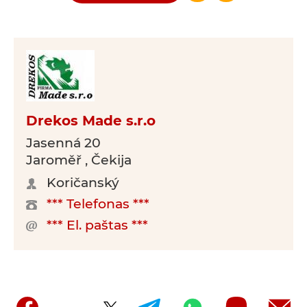
Drekos Made s.r.o
Jasenná 20
Jaroměř , Čekija
Koričanský
*** Telefonas ***
*** El. paštas ***