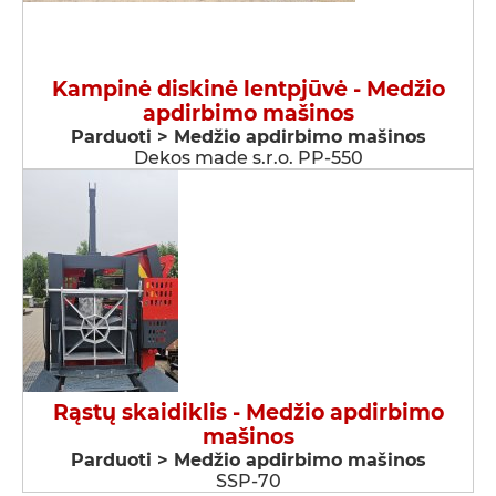
Kampinė diskinė lentpjūvė - Medžio
apdirbimo mašinos
Parduoti > Medžio apdirbimo mašinos
Dekos made s.r.o. PP-550
Rąstų skaidiklis - Medžio apdirbimo
mašinos
Parduoti > Medžio apdirbimo mašinos
SSP-70