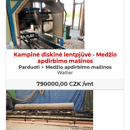
Kampinė diskinė lentpjūvė - Medžio
apdirbimo mašinos
Parduoti > Medžio apdirbimo mašinos
Walter
790000,00 CZK /vnt