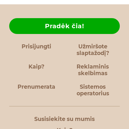
Pradėk čia!
Prisijungti
Užmiršote
slaptažodį?
Kaip?
Reklaminis
skelbimas
Prenumerata
Sistemos
operatorius
Susisiekite su mumis