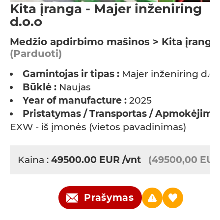
Kita įranga - Majer inženiring
d.o.o
Medžio apdirbimo mašinos > Kita įranga
(Parduoti)
Gamintojas ir tipas :
Majer inženiring d.o.
Būklė :
Naujas
Year of manufacture :
2025
Pristatymas / Transportas / Apmokėjimas
EXW - iš įmonės (vietos pavadinimas)
Kaina :
49500.00
EUR
/vnt
(49500,00 EUR
Prašymas