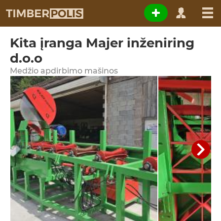
Kita įranga Majer inženiring
d.o.o
Medžio apdirbimo mašinos