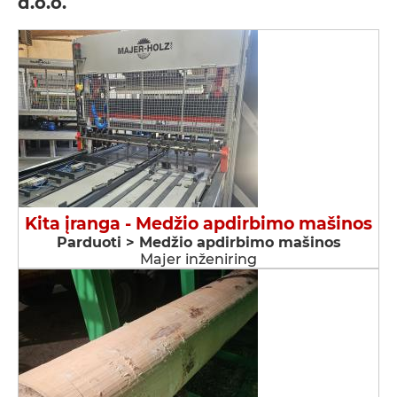
d.o.o.
Kita įranga - Medžio apdirbimo mašinos
Parduoti > Medžio apdirbimo mašinos
Majer inženiring