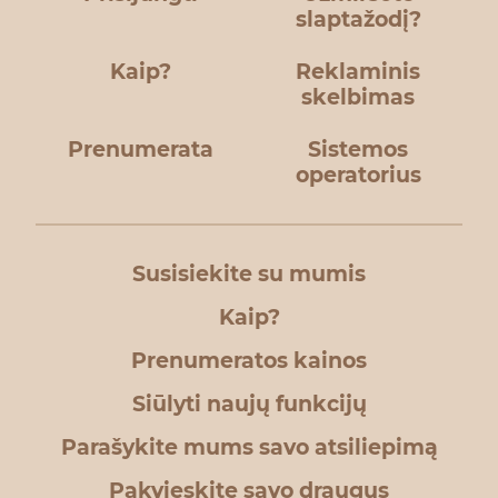
slaptažodį?
Kaip?
Reklaminis
skelbimas
Prenumerata
Sistemos
operatorius
Susisiekite su mumis
Kaip?
Prenumeratos kainos
Siūlyti naujų funkcijų
Parašykite mums savo atsiliepimą
Pakvieskite savo draugus