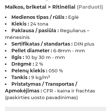
Malkos, briketai > Ritinėliai
(Parduoti)
Medienos tipas / rūšis :
Eglė
Kiekis :
24 tona
Paklausa / pasiūla :
Reguliarus –
mėnesinis
Sertifikatas / standartas :
DIN plus
Pellet diameter :
6-8mm - mm
Ilgis :
10 by 30 m - mm
Drėgmė :
2 %
Pelenų kiekis :
050 %
Tankis :
9 kg/m³
Pristatymas / Transportas /
Apmokėjimas :
CFR - kaina ir frachtas
(paskirties uosto pavadinimas)