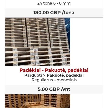
24 tona 6 - 8 mm
180,00 GBP /tona
Padėklai - Pakuotė, padėklai
Parduoti > Pakuotė, padėklai
Reguliarus – mėnesinis
5,00 GBP /vnt