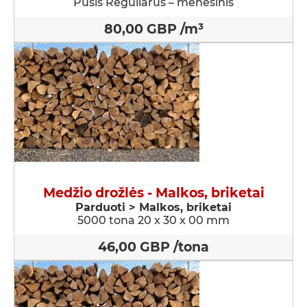
Pušis Reguliarus – mėnesinis
80,00 GBP /m³
Medžio drožlės - Malkos, briketai
Parduoti > Malkos, briketai
5000 tona 20 x 30 x 00 mm
46,00 GBP /tona