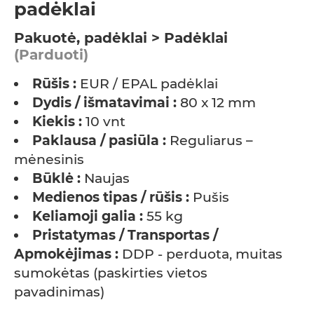
padėklai
Pakuotė, padėklai > Padėklai
(Parduoti)
Rūšis :
EUR / EPAL padėklai
Dydis / išmatavimai :
80 x 12 mm
Kiekis :
10 vnt
Paklausa / pasiūla :
Reguliarus –
mėnesinis
Būklė :
Naujas
Medienos tipas / rūšis :
Pušis
Keliamoji galia :
55 kg
Pristatymas / Transportas /
Apmokėjimas :
DDP - perduota, muitas
sumokėtas (paskirties vietos
pavadinimas)