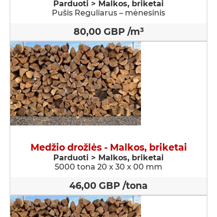
Parduoti > Malkos, briketai
Pušis Reguliarus – mėnesinis
80,00 GBP /m³
Medžio drožlės - Malkos, briketai
Parduoti > Malkos, briketai
5000 tona 20 x 30 x 00 mm
46,00 GBP /tona