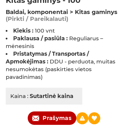
Kitas gaminys - 100
Baldai, komponentai > Kitas gaminys
(Pirkti / Pareikalauti)
Kiekis :
100 vnt
Paklausa / pasiūla :
Reguliarus –
mėnesinis
Pristatymas / Transportas /
Apmokėjimas :
DDU - perduota, muitas
nesumokėtas (paskirties vietos
pavadinimas)
Kaina :
Sutartinė kaina
Prašymas