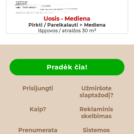
Uosis - Mediena
Pirkti / Pareikalauti > Mediena
Išpjovos / atraižos 30 m³
Pradėk čia!
Prisijungti
Užmiršote
slaptažodį?
Kaip?
Reklaminis
skelbimas
Prenumerata
Sistemos