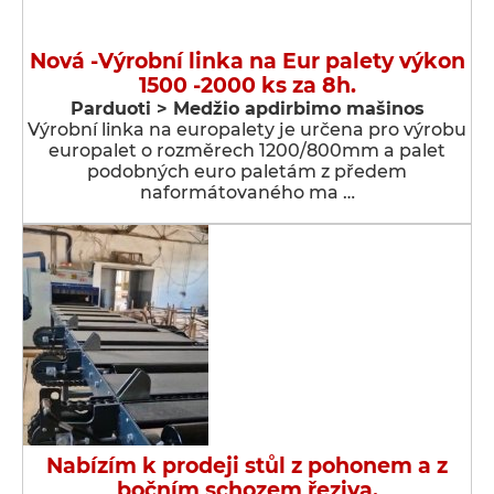
Nová -Výrobní linka na Eur palety výkon
1500 -2000 ks za 8h.
Parduoti > Medžio apdirbimo mašinos
Výrobní linka na europalety je určena pro výrobu
europalet o rozměrech 1200/800mm a palet
podobných euro paletám z předem
naformátovaného ma …
Nabízím k prodeji stůl z pohonem a z
bočním schozem řeziva.