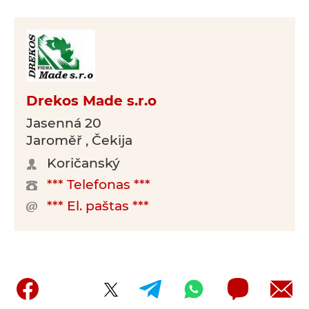
Drekos Made s.r.o
Jasenná 20
Jaroměř , Čekija
Koričanský
*** Telefonas ***
*** El. paštas ***