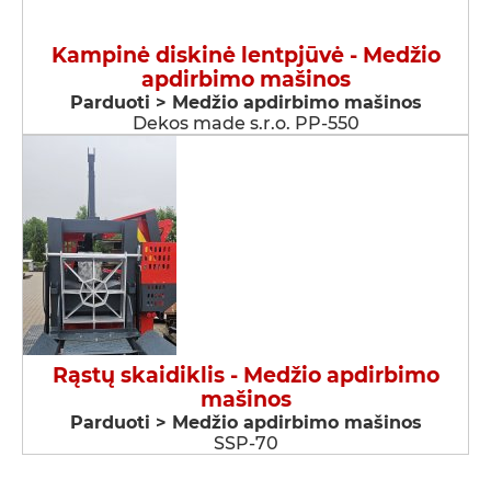
Kampinė diskinė lentpjūvė - Medžio
apdirbimo mašinos
Parduoti > Medžio apdirbimo mašinos
Dekos made s.r.o. PP-550
Rąstų skaidiklis - Medžio apdirbimo
mašinos
Parduoti > Medžio apdirbimo mašinos
SSP-70