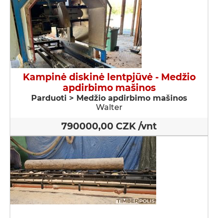
Kampinė diskinė lentpjūvė - Medžio
apdirbimo mašinos
Parduoti > Medžio apdirbimo mašinos
Walter
790000,00 CZK /vnt