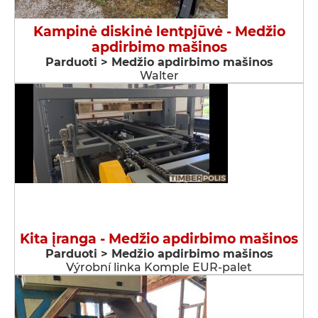
Kampinė diskinė lentpjūvė - Medžio
apdirbimo mašinos
Parduoti > Medžio apdirbimo mašinos
Walter
Kita įranga - Medžio apdirbimo mašinos
Parduoti > Medžio apdirbimo mašinos
Výrobní linka Komple EUR-palet