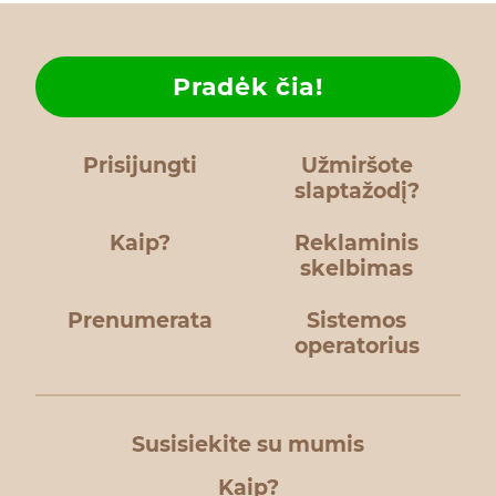
Pradėk čia!
Prisijungti
Užmiršote
slaptažodį?
Kaip?
Reklaminis
skelbimas
Prenumerata
Sistemos
operatorius
Susisiekite su mumis
Kaip?