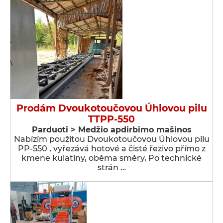
Prodám Dvoukotoučovou Úhlovou pilu
TTPP-550
Parduoti > Medžio apdirbimo mašinos
Nabízím použitou Dvoukotoučovou Úhlovou pilu
PP-550 , vyřezává hotové a čisté řezivo přímo z
kmene kulatiny, oběma směry, Po technické
strán …