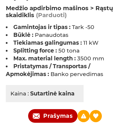
Medžio apdirbimo mašinos > Rąstų
skaidiklis
(Parduoti)
Gamintojas ir tipas :
Tark -50
Būklė :
Panaudotas
Tiekiamas galingumas :
11 kW
Splitting force :
50 tona
Max. material length :
3500 mm
Pristatymas / Transportas /
Apmokėjimas :
Banko pervedimas
Kaina :
Sutartinė kaina
Prašymas