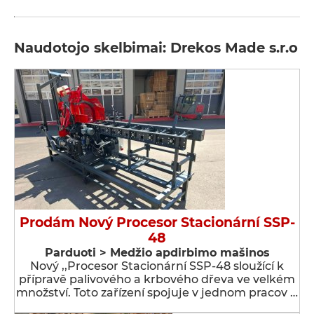
Naudotojo skelbimai: Drekos Made s.r.o
Prodám Nový Procesor Stacionární SSP-
48
Parduoti > Medžio apdirbimo mašinos
Nový ,,Procesor Stacionární SSP-48 sloužící k
přípravě palivového a krbového dřeva ve velkém
množství. Toto zařízení spojuje v jednom pracov …