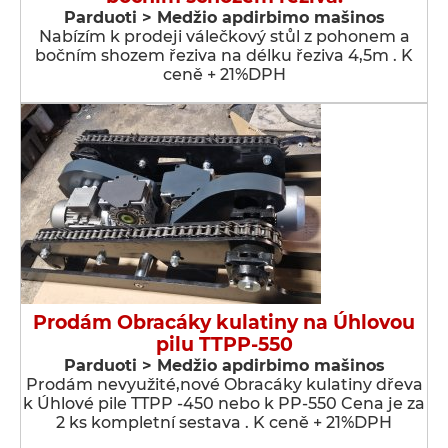
Parduoti > Medžio apdirbimo mašinos
Nabízím k prodeji válečkový stůl z pohonem a
bočním shozem řeziva na délku řeziva 4,5m . K
ceně + 21%DPH
Prodám Obracáky kulatiny na Úhlovou
pilu TTPP-550
Parduoti > Medžio apdirbimo mašinos
Prodám nevyužité,nové Obracáky kulatiny dřeva
k Úhlové pile TTPP -450 nebo k PP-550 Cena je za
2 ks kompletní sestava . K ceně + 21%DPH