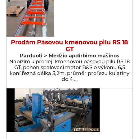
Prodám Pásovou kmenovou pilu RS 18
GT
Parduoti > Medžio apdirbimo mašinos
Nabízím k prodeji kmenovou pásovou pilu RS 18
GT, pohon spalovací motor B&S o výkonu 6,5
koní,řezná délka 5,2m, průměr prořezu kulatiny
do 4 …