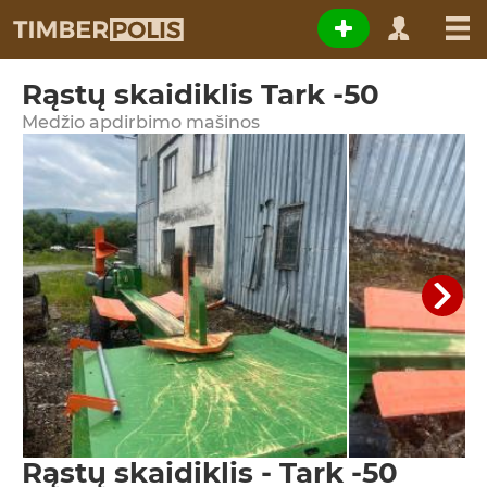
Rąstų skaidiklis Tark -50
Medžio apdirbimo mašinos
Rąstų skaidiklis - Tark -50