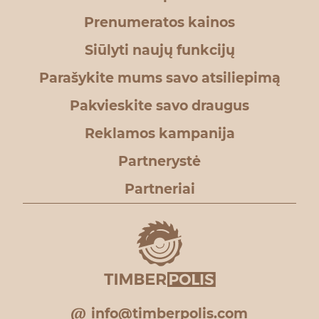
Prenumeratos kainos
Siūlyti naujų funkcijų
Parašykite mums savo atsiliepimą
Pakvieskite savo draugus
Reklamos kampanija
Partnerystė
Partneriai
info@timberpolis.com