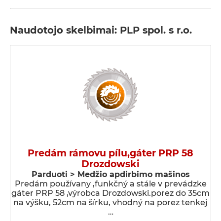
Naudotojo skelbimai: PLP spol. s r.o.
Predám rámovu pílu,gáter PRP 58
Drozdowski
Parduoti > Medžio apdirbimo mašinos
Predám používany ,funkčný a stále v prevádzke
gáter PRP 58 ,výrobca Drozdowski.porez do 35cm
na výšku, 52cm na šírku, vhodný na porez tenkej
…