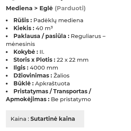
Mediena > Eglė
(Parduoti)
Rūšis :
Padėklų mediena
Kiekis :
40 m³
Paklausa / pasiūla :
Reguliarus –
mėnesinis
Kokybė :
II.
Storis x Plotis :
22 x 22 mm
Ilgis :
4000 mm
Džiovinimas :
Žalios
Būklė :
Apkraštuota
Pristatymas / Transportas /
Apmokėjimas :
Be pristatymo
Kaina :
Sutartinė kaina