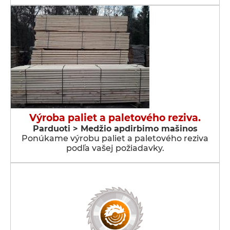
Výroba paliet a paletového reziva.
Parduoti > Medžio apdirbimo mašinos
Ponúkame výrobu paliet a paletového reziva
podľa vašej požiadavky.