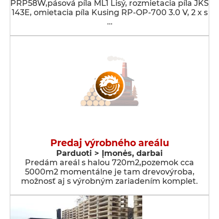
PRP58W,pásová píla ML1 Lisý, rozmietacia píla JKS
143E, omietacia píla Kusing RP-OP-700 3.0 V, 2 x s
…
Predaj výrobného areálu
Parduoti > Įmonės, darbai
Predám areál s halou 720m2,pozemok cca
5000m2 momentálne je tam drevovýroba,
možnosť aj s výrobným zariadením komplet.