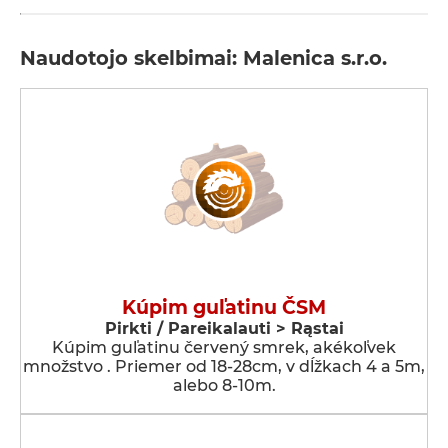
Naudotojo skelbimai: Malenica s.r.o.
Kúpim guľatinu ČSM
Pirkti / Pareikalauti > Rąstai
Kúpim guľatinu červený smrek, akékoľvek
množstvo . Priemer od 18-28cm, v dĺžkach 4 a 5m,
alebo 8-10m.