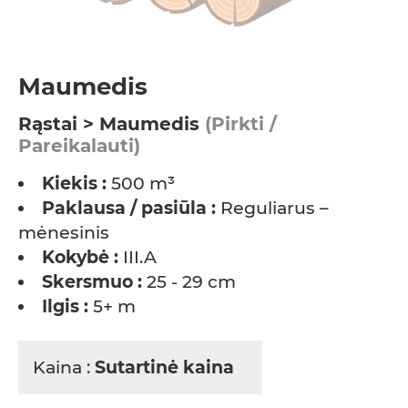
Maumedis
Rąstai > Maumedis
(Pirkti /
Pareikalauti)
Kiekis :
500 m³
Paklausa / pasiūla :
Reguliarus –
mėnesinis
Kokybė :
III.A
Skersmuo :
25 - 29 cm
Ilgis :
5+ m
Kaina :
Sutartinė kaina