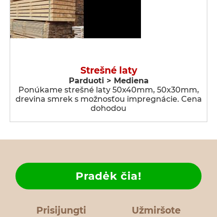
Strešné laty
Parduoti > Mediena
Ponúkame strešné laty 50x40mm, 50x30mm,
drevina smrek s možnosťou impregnácie. Cena
dohodou
Pradėk čia!
Prisijungti
Užmiršote