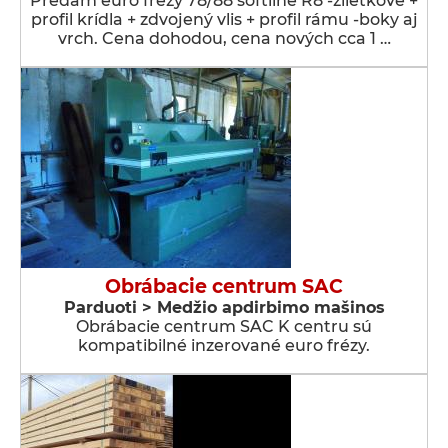
Predám euro frézy 78/88 softline R8 -žiletkové +
profil krídla + zdvojený vlis + profil rámu -boky aj
vrch. Cena dohodou, cena nových cca 1 …
Obrábacie centrum SAC
Parduoti > Medžio apdirbimo mašinos
Obrábacie centrum SAC K centru sú
kompatibilné inzerované euro frézy.