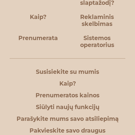
slaptažodį?
Kaip?
Reklaminis
skelbimas
Prenumerata
Sistemos
operatorius
Susisiekite su mumis
Kaip?
Prenumeratos kainos
Siūlyti naujų funkcijų
Parašykite mums savo atsiliepimą
Pakvieskite savo draugus