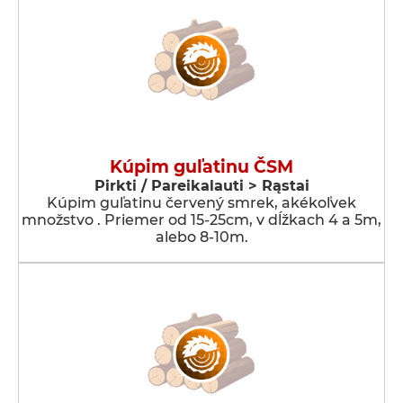
Kúpim guľatinu ČSM
Pirkti / Pareikalauti > Rąstai
Kúpim guľatinu červený smrek, akékoľvek
množstvo . Priemer od 15-25cm, v dĺžkach 4 a 5m,
alebo 8-10m.