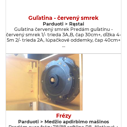
Guľatina - červený smrek
Parduoti > Rąstai
Guľatina červený smrek Predám guľatinu -
červený smrek 1/- trieda 3A,B, čap 30cm+, dĺžka 4-
5m 2/- trieda 2A, lúpačkové oddemky, čap 40cm+
…
Frézy
Parduoti > Medžio apdirbimo mašinos