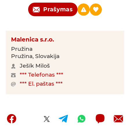
Prašymas
Malenica s.r.o.
Pružina
Pružina, Slovakija
Ješík Miloš
*** Telefonas ***
*** El. paštas ***