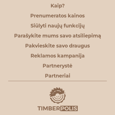
Kaip?
Prenumeratos kainos
Siūlyti naujų funkcijų
Parašykite mums savo atsiliepimą
Pakvieskite savo draugus
Reklamos kampanija
Partnerystė
Partneriai