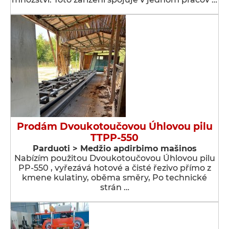
Prodám Dvoukotoučovou Úhlovou pilu
TTPP-550
Parduoti > Medžio apdirbimo mašinos
Nabízím použitou Dvoukotoučovou Úhlovou pilu
PP-550 , vyřezává hotové a čisté řezivo přímo z
kmene kulatiny, oběma směry, Po technické
strán …