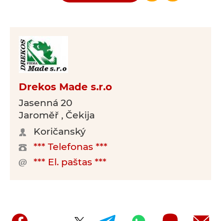
Drekos Made s.r.o
Jasenná 20
Jaroměř , Čekija
Koričanský
*** Telefonas ***
*** El. paštas ***