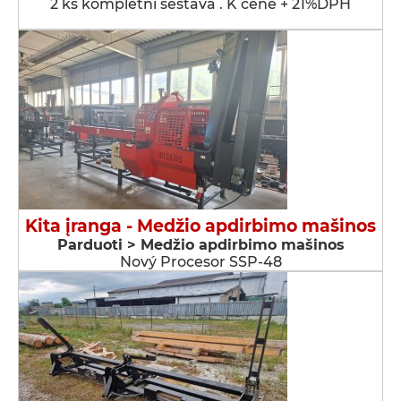
2 ks kompletní sestava . K ceně + 21%DPH
Kita įranga - Medžio apdirbimo mašinos
Parduoti > Medžio apdirbimo mašinos
Nový Procesor SSP-48