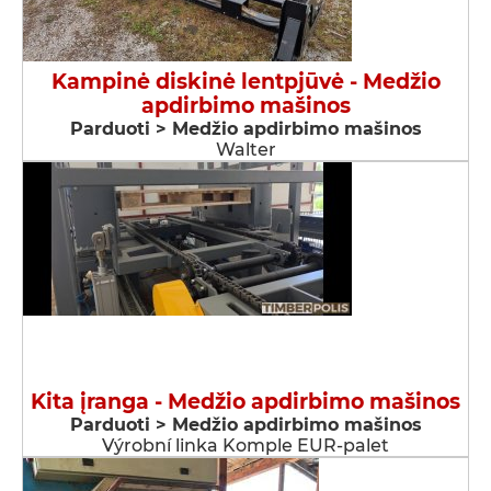
Kampinė diskinė lentpjūvė - Medžio
apdirbimo mašinos
Parduoti > Medžio apdirbimo mašinos
Walter
Kita įranga - Medžio apdirbimo mašinos
Parduoti > Medžio apdirbimo mašinos
Výrobní linka Komple EUR-palet