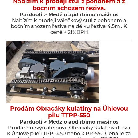
Nabízím k prodeji stůl z pohonem a z
bočním schozem řeziva.
Parduoti > Medžio apdirbimo mašinos
Nabízím k prodeji válečkový stůl z pohonem a
bočním shozem řeziva na délku řeziva 4,5m . K
ceně + 21%DPH
Prodám Obracáky kulatiny na Úhlovou
pilu TTPP-550
Parduoti > Medžio apdirbimo mašinos
Prodám nevyužité,nové Obracáky kulatiny dřeva
k Úhlové pile TTPP -450 nebo k PP-550 Cena je za