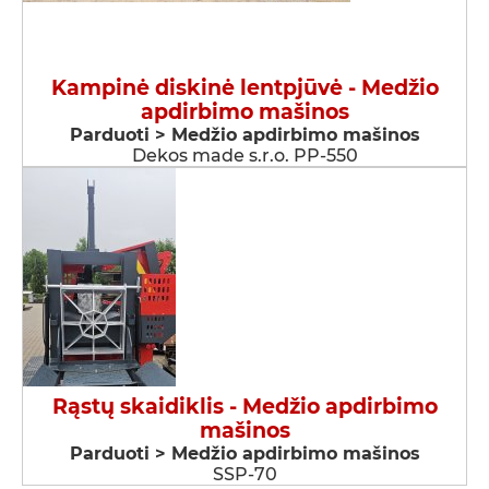
Kampinė diskinė lentpjūvė - Medžio
apdirbimo mašinos
Parduoti > Medžio apdirbimo mašinos
Dekos made s.r.o. PP-550
Rąstų skaidiklis - Medžio apdirbimo
mašinos
Parduoti > Medžio apdirbimo mašinos
SSP-70