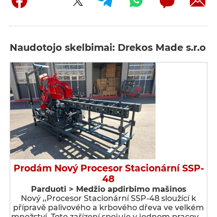
Naudotojo skelbimai: Drekos Made s.r.o
Prodám Nový Procesor Stacionární SSP-
48
Parduoti > Medžio apdirbimo mašinos
Nový ,,Procesor Stacionární SSP-48 sloužící k
přípravě palivového a krbového dřeva ve velkém
množství. Toto zařízení spojuje v jednom pracov …