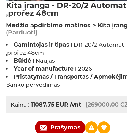
Kita įranga - DR-20/2 Automat
,prořez 48cm
Medžio apdirbimo mašinos > Kita įranga
(Parduoti)
Gamintojas ir tipas :
DR-20/2 Automat
,prořez 48cm
Būklė :
Naujas
Year of manufacture :
2026
Pristatymas / Transportas / Apmokėjimas
Banko pervedimas
Kaina :
11087.75
EUR
/vnt
(269000,00 CZK
Prašymas