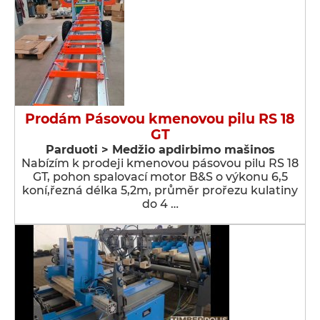
Prodám Pásovou kmenovou pilu RS 18
GT
Parduoti > Medžio apdirbimo mašinos
Nabízím k prodeji kmenovou pásovou pilu RS 18
GT, pohon spalovací motor B&S o výkonu 6,5
koní,řezná délka 5,2m, průměr prořezu kulatiny
do 4 …