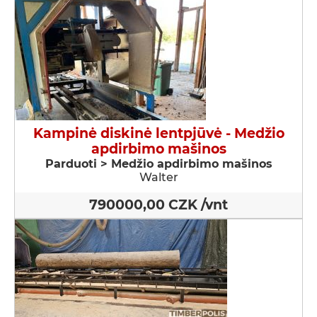
Kampinė diskinė lentpjūvė - Medžio
apdirbimo mašinos
Parduoti > Medžio apdirbimo mašinos
Walter
790000,00 CZK /vnt