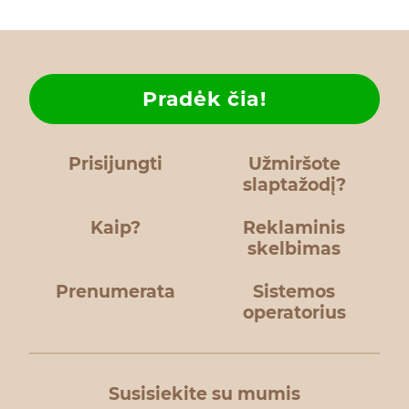
Pradėk čia!
Prisijungti
Užmiršote
slaptažodį?
Kaip?
Reklaminis
skelbimas
Prenumerata
Sistemos
operatorius
Susisiekite su mumis