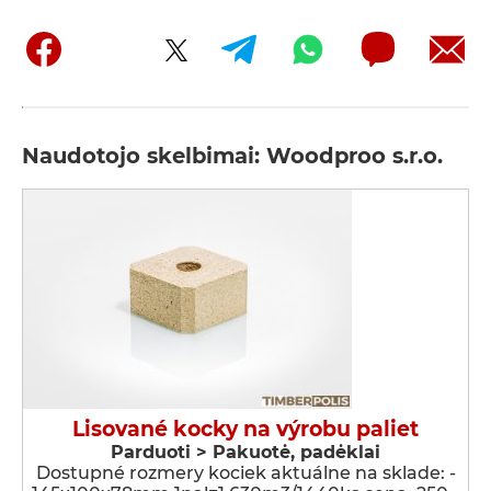
Naudotojo skelbimai: Woodproo s.r.o.
Lisované kocky na výrobu paliet
Parduoti > Pakuotė, padėklai
Dostupné rozmery kociek aktuálne na sklade: -