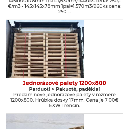
145x100x78mm 1pal=1,630m3/1440ks cena: 250,-
€/m3 - 145x145x78mm 1pal=1,570m3/960ks cena:
250 …
Jednorázové palety 1200x800
Parduoti > Pakuotė, padėklai
Predám nové jednorázové palety v rozmere
1200x800. Hrúbka dosky 17mm. Cena je 7,00€
EXW Trenčín.