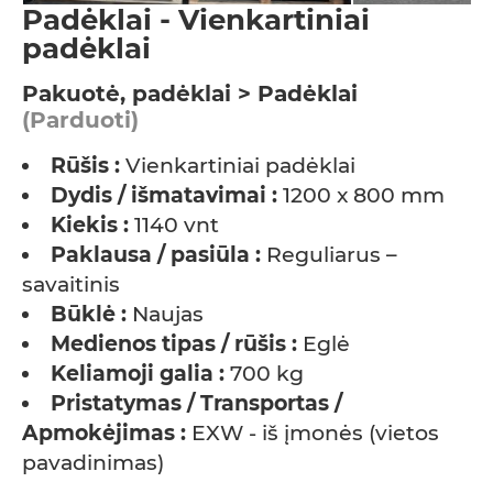
Padėklai - Vienkartiniai
padėklai
Pakuotė, padėklai > Padėklai
(Parduoti)
Rūšis :
Vienkartiniai padėklai
Dydis / išmatavimai :
1200 x 800 mm
Kiekis :
1140 vnt
Paklausa / pasiūla :
Reguliarus –
savaitinis
Būklė :
Naujas
Medienos tipas / rūšis :
Eglė
Keliamoji galia :
700 kg
Pristatymas / Transportas /
Apmokėjimas :
EXW - iš įmonės (vietos
pavadinimas)