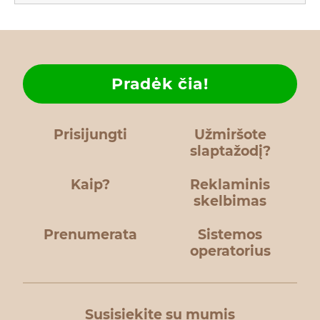
Pradėk čia!
Prisijungti
Užmiršote
slaptažodį?
Kaip?
Reklaminis
skelbimas
Prenumerata
Sistemos
operatorius
Susisiekite su mumis