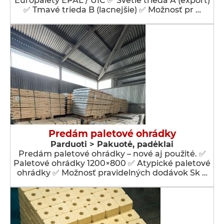
Europalety EPAL / UIC ✅ Svetlé trieda A (export)
✅ Tmavé trieda B (lacnejšie) ✅ Možnosť pr …
Predám paletové ohrádky
Parduoti > Pakuotė, padėklai
Predám paletové ohrádky – nové aj použité. ✅
Paletové ohrádky 1200×800 ✅ Atypické paletové
ohrádky ✅ Možnosť pravidelných dodávok Sk …