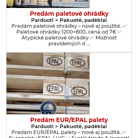
Predám paletové ohrádky
Parduoti > Pakuotė, padėklai
Predám paletové ohrádky – nové aj použité. ✅
Paletové ohrádky 1200×800, cena od 7€ ✅
Atypické paletové ohrádky ✅ Možnosť
pravidelných d …
Predám EUR/EPAL palety
Parduoti > Pakuotė, padėklai
Predám EUR/EPAL palety – nové aj použité. ✅