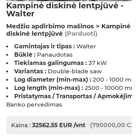
Kampinė diskinė lentpjūvė -
Walter
Medžio apdirbimo mašinos > Kampinė
diskinė lentpjūvė
(Parduoti)
Gamintojas ir tipas :
Walter
Būklė :
Panaudotas
Tiekiamas galingumas :
37 kW
Variantas :
Double-blade saw
Log diameter (min-max) :
200 - 1000 mm
Log length (min-max) :
2500 - 10000 mm
Pristatymas / Transportas / Apmokėjimas
Banko pervedimas
Kaina :
32562.55
EUR
/vnt
(790000,00 CZK