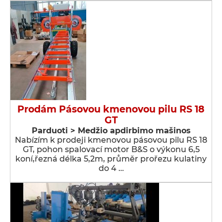
Prodám Pásovou kmenovou pilu RS 18
GT
Parduoti > Medžio apdirbimo mašinos
Nabízím k prodeji kmenovou pásovou pilu RS 18
GT, pohon spalovací motor B&S o výkonu 6,5
koní,řezná délka 5,2m, průměr prořezu kulatiny
do 4 …