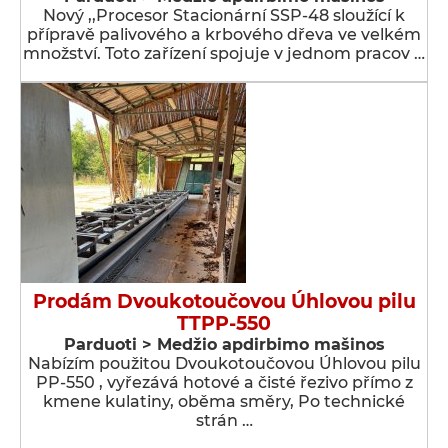
Nový ,,Procesor Stacionární SSP-48 sloužící k
přípravě palivového a krbového dřeva ve velkém
množství. Toto zařízení spojuje v jednom pracov …
Prodám Dvoukotoučovou Úhlovou pilu
TTPP-550
Parduoti > Medžio apdirbimo mašinos
Nabízím použitou Dvoukotoučovou Úhlovou pilu
PP-550 , vyřezává hotové a čisté řezivo přímo z
kmene kulatiny, oběma směry, Po technické
strán …