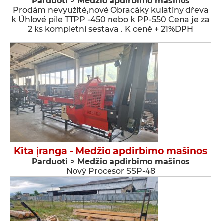
Parduoti > Medžio apdirbimo mašinos
Prodám nevyužité,nové Obracáky kulatiny dřeva
k Úhlové pile TTPP -450 nebo k PP-550 Cena je za
2 ks kompletní sestava . K ceně + 21%DPH
Kita įranga - Medžio apdirbimo mašinos
Parduoti > Medžio apdirbimo mašinos
Nový Procesor SSP-48