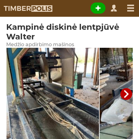
Kampinė diskinė lentpjūvė
Walter
Medžio apdirbimo mašinos