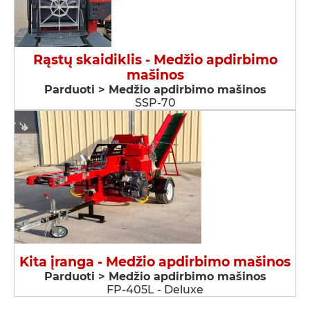
Rąstų skaidiklis - Medžio apdirbimo
mašinos
Parduoti > Medžio apdirbimo mašinos
SSP-70
Kita įranga - Medžio apdirbimo mašinos
Parduoti > Medžio apdirbimo mašinos
FP-405L - Deluxe