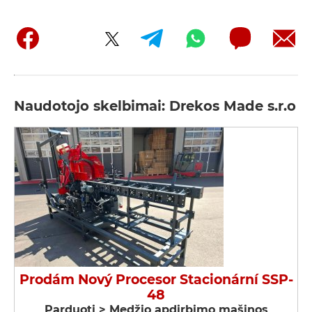
Naudotojo skelbimai: Drekos Made s.r.o
Prodám Nový Procesor Stacionární SSP-
48
Parduoti > Medžio apdirbimo mašinos