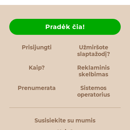
Pradėk čia!
Prisijungti
Užmiršote
slaptažodį?
Kaip?
Reklaminis
skelbimas
Prenumerata
Sistemos
operatorius
Susisiekite su mumis