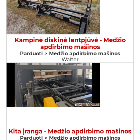
Kampinė diskinė lentpjūvė - Medžio
apdirbimo mašinos
Parduoti > Medžio apdirbimo mašinos
Walter
Kita įranga - Medžio apdirbimo mašinos
Parduoti > Medžio apdirbimo mašinos