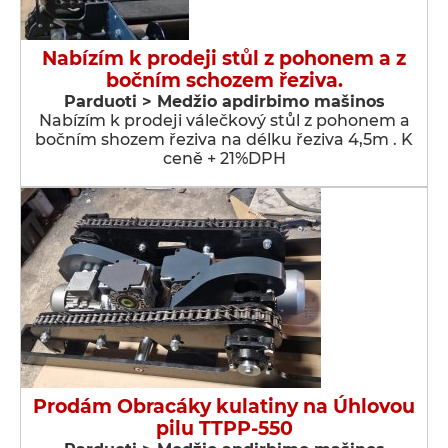
Nabízím k prodeji stůl z pohonem a z
bočním schozem řeziva.
Parduoti > Medžio apdirbimo mašinos
Nabízím k prodeji válečkový stůl z pohonem a
bočním shozem řeziva na délku řeziva 4,5m . K
ceně + 21%DPH
Prodám Obracáky kulatiny na Úhlovou
pilu TTPP-550