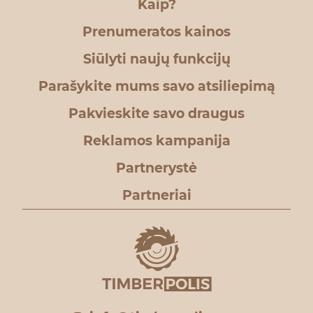
Kaip?
Prenumeratos kainos
Siūlyti naujų funkcijų
Parašykite mums savo atsiliepimą
Pakvieskite savo draugus
Reklamos kampanija
Partnerystė
Partneriai