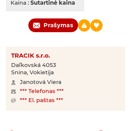
Kaina :
Sutartinė kaina
Prašymas
TRACIK s.r.o.
Daľkovská 4053
Snina, Vokietija
Janotová Viera
*** Telefonas ***
*** El. paštas ***