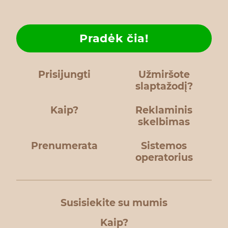
Pradėk čia!
Prisijungti
Užmiršote
slaptažodį?
Kaip?
Reklaminis
skelbimas
Prenumerata
Sistemos
operatorius
Susisiekite su mumis
Kaip?