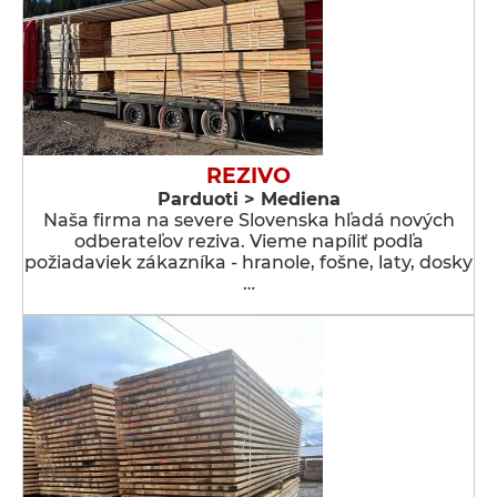
REZIVO
Parduoti > Mediena
Naša firma na severe Slovenska hľadá nových
odberateľov reziva. Vieme napíliť podľa
požiadaviek zákazníka - hranole, fošne, laty, dosky
…