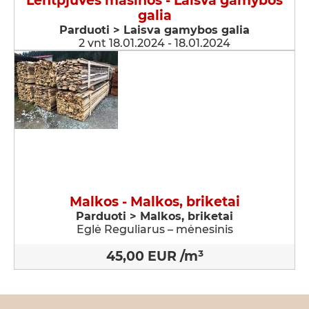
Lentpjūvės mašinos - Laisva gamybos
galia
Parduoti > Laisva gamybos galia
2 vnt 18.01.2024 - 18.01.2024
Malkos - Malkos, briketai
Parduoti > Malkos, briketai
Eglė Reguliarus – mėnesinis
45,00 EUR /m³