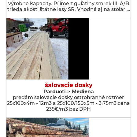
výrobne kapacity. Pílime z guľatiny smrek III. A/B
trieda akosti štátne lesy SR. Vhodné aj na stolár …
šalovacie dosky
Parduoti > Mediena
predám šalovacie dosky ostrohranné rozmer
25x100x4m - 12m3 a 25x100/150x5m - 3,75m3 cena
235€/m3 bez DPH