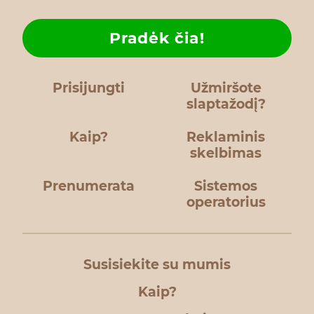
Pradėk čia!
Prisijungti
Užmiršote
slaptažodį?
Kaip?
Reklaminis
skelbimas
Prenumerata
Sistemos
operatorius
Susisiekite su mumis
Kaip?