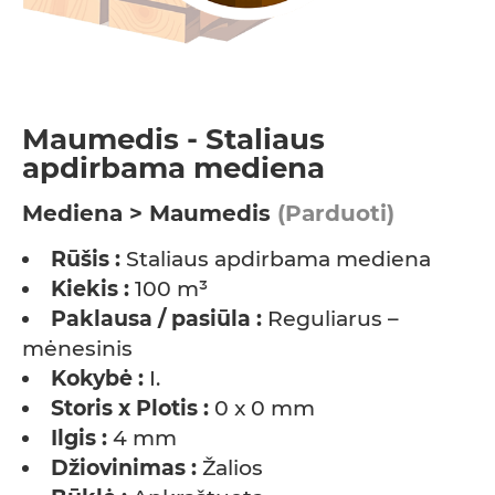
Maumedis - Staliaus
apdirbama mediena
Mediena > Maumedis
(Parduoti)
Rūšis :
Staliaus apdirbama mediena
Kiekis :
100 m³
Paklausa / pasiūla :
Reguliarus –
mėnesinis
Kokybė :
I.
Storis x Plotis :
0 x 0 mm
Ilgis :
4 mm
Džiovinimas :
Žalios