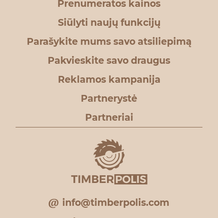
Prenumeratos kainos
Siūlyti naujų funkcijų
Parašykite mums savo atsiliepimą
Pakvieskite savo draugus
Reklamos kampanija
Partnerystė
Partneriai
info@timberpolis.com