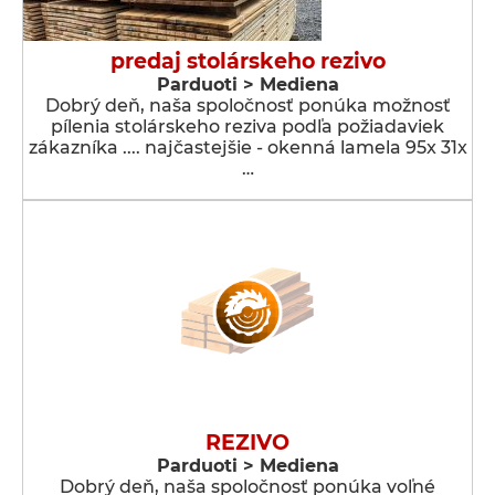
predaj stolárskeho rezivo
Parduoti > Mediena
Dobrý deň, naša spoločnosť ponúka možnosť
pílenia stolárskeho reziva podľa požiadaviek
zákazníka .... najčastejšie - okenná lamela 95x 31x
…
REZIVO
Parduoti > Mediena
Dobrý deň, naša spoločnosť ponúka voľné