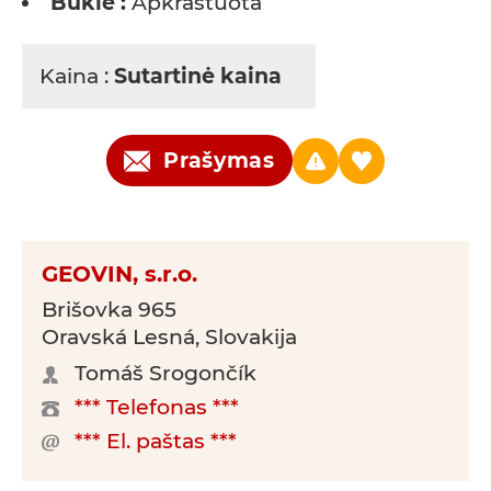
Būklė :
Apkraštuota
Kaina :
Sutartinė kaina
Prašymas
GEOVIN, s.r.o.
Brišovka 965
Oravská Lesná, Slovakija
Tomáš Srogončík
*** Telefonas ***
*** El. paštas ***