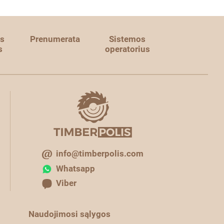
s
Prenumerata
Sistemos
s
operatorius
info@timberpolis.com
Whatsapp
Viber
Naudojimosi sąlygos