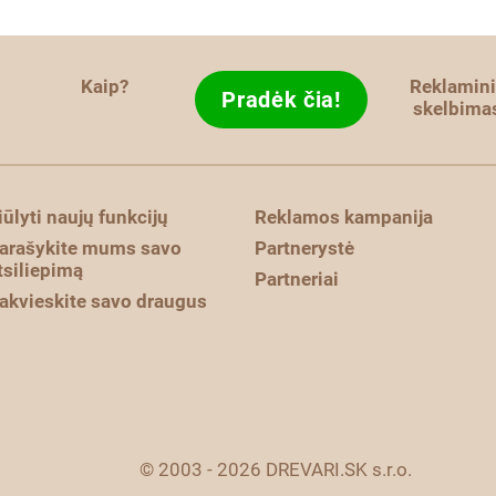
Kaip?
Reklamini
Pradėk čia!
skelbima
iūlyti naujų funkcijų
Reklamos kampanija
arašykite mums savo
Partnerystė
tsiliepimą
Partneriai
akvieskite savo draugus
© 2003 - 2026 DREVARI.SK s.r.o.