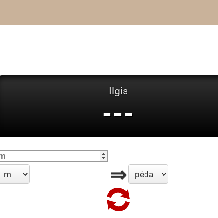
Ilgis
---
⇒