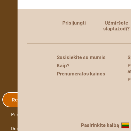
Prisijungti
Užmiršote
slaptažodį?
Susisiekite su mumis
S
Kaip?
P
a
Prenumeratos kainos
P
Registracija
Prisijungti
Pasirinkite kalbą
Demo