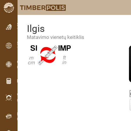
Skelbimai
Ilgis
Tekstiniai skelbimai
Matavimo vienetų keitiklis
Skelbimai
Tarptautinės skelbimai
OPTI-TIMB
Pjovimo schemos
Medienos skaičiuoklės
WoodProfi
Medienos tūris su AI
Duomenų registratorius
Medienos apskaita lauke