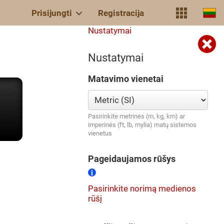
Prisijungti
Registracija
Nustatymai
Nustatymai
Matavimo vienetai
Pasirinkite metrinės (m, kg, km) ar
imperinės (ft, lb, mylia) matų sistemos
vienetus
Pageidaujamos rūšys
Pasirinkite norimą medienos
rūšį