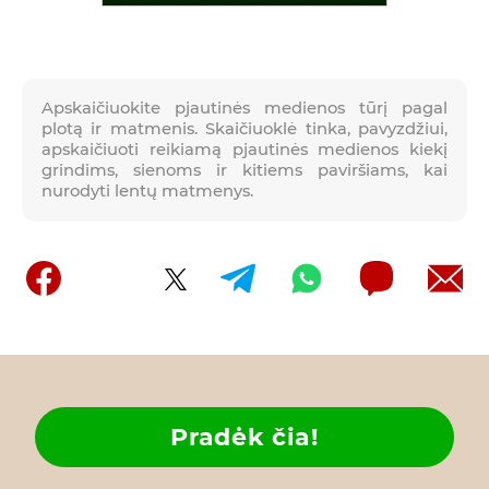
Apskaičiuokite pjautinės medienos tūrį pagal
plotą ir matmenis. Skaičiuoklė tinka, pavyzdžiui,
apskaičiuoti reikiamą pjautinės medienos kiekį
grindims, sienoms ir kitiems paviršiams, kai
nurodyti lentų matmenys.
Pradėk čia!