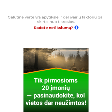
Galutinė vertė yra apytikslė ir dėl įvairių faktorių gali
skirtis nuo tikrosios.
Radote netikslumą?