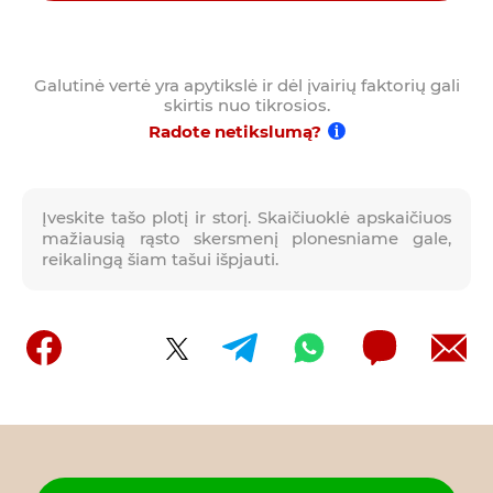
Galutinė vertė yra apytikslė ir dėl įvairių faktorių gali
skirtis nuo tikrosios.
Radote netikslumą?
Įveskite tašo plotį ir storį. Skaičiuoklė apskaičiuos
mažiausią rąsto skersmenį plonesniame gale,
reikalingą šiam tašui išpjauti.