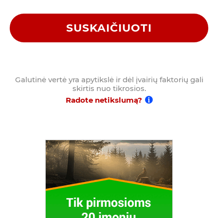
SUSKAIČIUOTI
Galutinė vertė yra apytikslė ir dėl įvairių faktorių gali
skirtis nuo tikrosios.
Radote netikslumą?