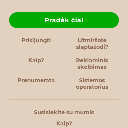
Pradėk čia!
Prisijungti
Užmiršote
slaptažodį?
Kaip?
Reklaminis
skelbimas
Prenumerata
Sistemos
operatorius
Susisiekite su mumis
Kaip?