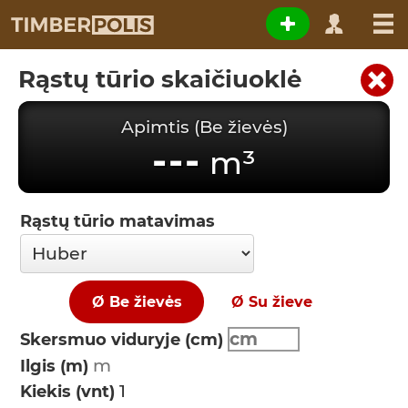
Rąstų tūrio skaičiuoklė
Apimtis (Be žievės)
---
m³
Rąstų tūrio matavimas
Ø Be žievės
Ø Su žieve
Skersmuo viduryje (cm)
Ilgis (m)
Kiekis (vnt)