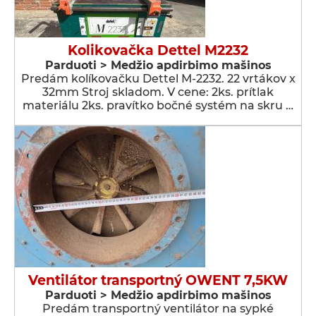
Kolikovačka Dettel M2232
Parduoti > Medžio apdirbimo mašinos
Predám kolíkovačku Dettel M-2232. 22 vrtákov x
32mm Stroj skladom. V cene: 2ks. prítlak
materiálu 2ks. pravítko bočné systém na skru …
Ventilátor transportný OWENT 7,5KW
Parduoti > Medžio apdirbimo mašinos
Predám transportný ventilátor na sypké