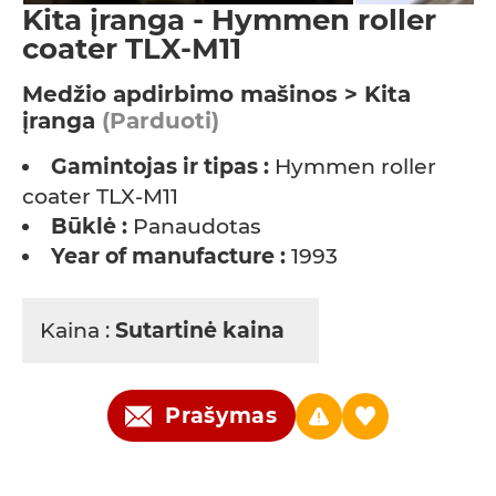
Kita įranga - Hymmen roller
coater TLX-M11
Medžio apdirbimo mašinos > Kita
įranga
(Parduoti)
Gamintojas ir tipas :
Hymmen roller
coater TLX-M11
Būklė :
Panaudotas
Year of manufacture :
1993
Kaina :
Sutartinė kaina
Prašymas