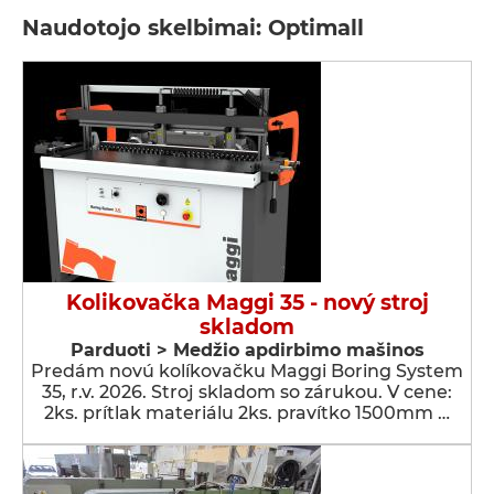
Naudotojo skelbimai: Optimall
Kolikovačka Maggi 35 - nový stroj
skladom
Parduoti > Medžio apdirbimo mašinos
Predám novú kolíkovačku Maggi Boring System
35, r.v. 2026. Stroj skladom so zárukou. V cene:
2ks. prítlak materiálu 2ks. pravítko 1500mm …