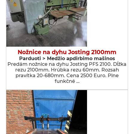
Nožnice na dyhu Josting 2100mm
Parduoti > Medžio apdirbimo mašinos
Predám nožnice na dyhu Josting PFS 2100. Dĺžka
rezu 2100mm. Hrúbka rezu 60mm. Rozsah
pravítka 20-680mm. Cena 2500 Euro. Plne
funkčné …