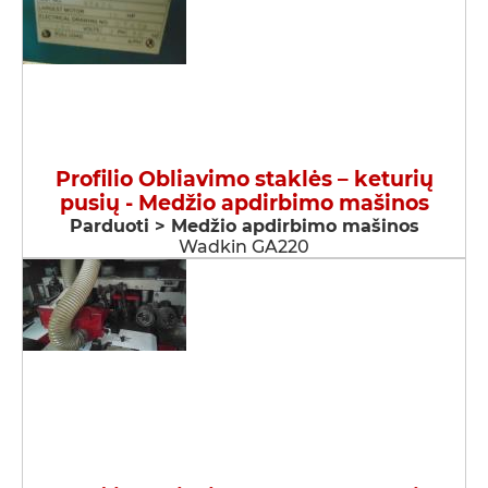
Profilio Obliavimo staklės – keturių
pusių - Medžio apdirbimo mašinos
Parduoti > Medžio apdirbimo mašinos
Wadkin GA220