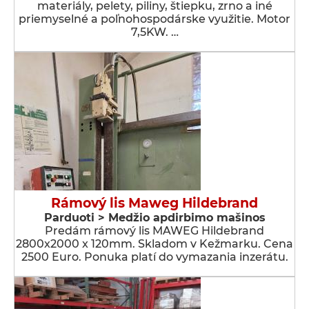
materiály, pelety, piliny, štiepku, zrno a iné
priemyselné a poľnohospodárske využitie. Motor
7,5KW. …
Rámový lis Maweg Hildebrand
Parduoti > Medžio apdirbimo mašinos
Predám rámový lis MAWEG Hildebrand
2800x2000 x 120mm. Skladom v Kežmarku. Cena
2500 Euro. Ponuka platí do vymazania inzerátu.