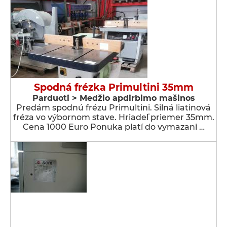
Spodná frézka Primultini 35mm
Parduoti > Medžio apdirbimo mašinos
Predám spodnú frézu Primultini. Silná liatinová
fréza vo výbornom stave. Hriadeľ priemer 35mm.
Cena 1000 Euro Ponuka platí do vymazani …