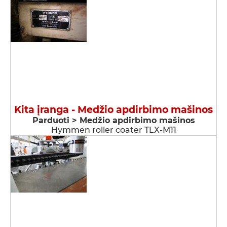
Kita įranga - Medžio apdirbimo mašinos
Parduoti > Medžio apdirbimo mašinos
Hymmen roller coater TLX-M11