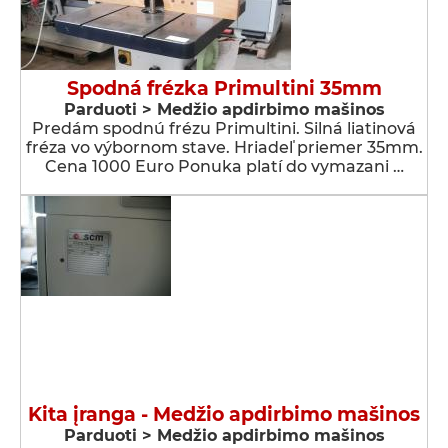
Spodná frézka Primultini 35mm
Parduoti > Medžio apdirbimo mašinos
Predám spodnú frézu Primultini. Silná liatinová
fréza vo výbornom stave. Hriadeľ priemer 35mm.
Cena 1000 Euro Ponuka platí do vymazani …
Kita įranga - Medžio apdirbimo mašinos
Parduoti > Medžio apdirbimo mašinos