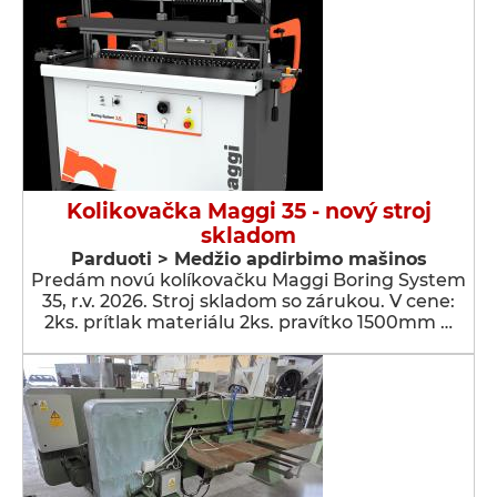
Kolikovačka Maggi 35 - nový stroj
skladom
Parduoti > Medžio apdirbimo mašinos
Predám novú kolíkovačku Maggi Boring System
35, r.v. 2026. Stroj skladom so zárukou. V cene:
2ks. prítlak materiálu 2ks. pravítko 1500mm …