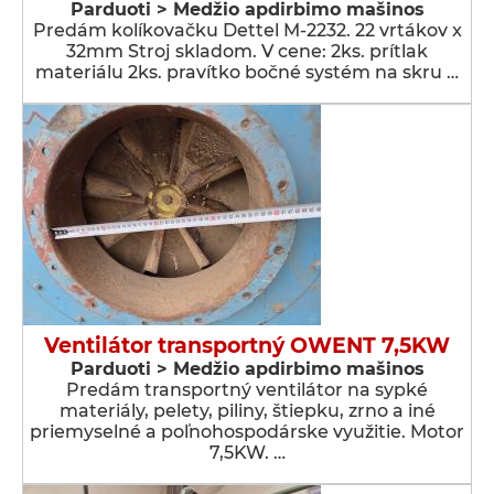
Parduoti > Medžio apdirbimo mašinos
Predám kolíkovačku Dettel M-2232. 22 vrtákov x
32mm Stroj skladom. V cene: 2ks. prítlak
materiálu 2ks. pravítko bočné systém na skru …
Ventilátor transportný OWENT 7,5KW
Parduoti > Medžio apdirbimo mašinos
Predám transportný ventilátor na sypké
materiály, pelety, piliny, štiepku, zrno a iné
priemyselné a poľnohospodárske využitie. Motor
7,5KW. …