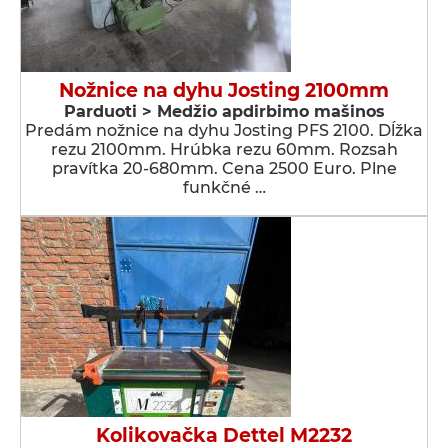
Nožnice na dyhu Josting 2100mm
Parduoti > Medžio apdirbimo mašinos
Predám nožnice na dyhu Josting PFS 2100. Dĺžka
rezu 2100mm. Hrúbka rezu 60mm. Rozsah
pravítka 20-680mm. Cena 2500 Euro. Plne
funkčné …
Kolikovačka Dettel M2232