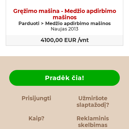
Gręžimo mašina - Medžio apdirbimo
mašinos
Parduoti > Medžio apdirbimo mašinos
Naujas 2013
4100,00 EUR /vnt
Pradėk čia!
Prisijungti
Užmiršote
slaptažodį?
Kaip?
Reklaminis
skelbimas