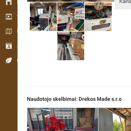
Kaina
Inventoriaus valdymas
Vaizdo įrašų salė
Katalogai / Brošiūros
Žodynas
Medienos rūšys
Naudotojo skelbimai: Drekos Made s.r.o