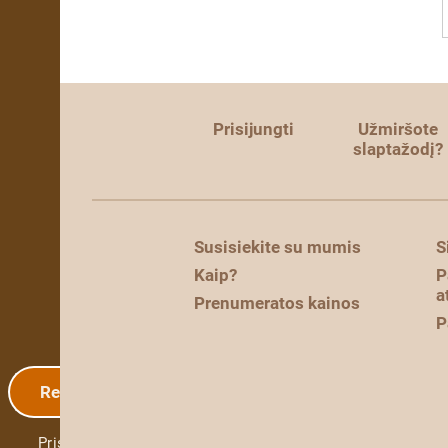
Prisijungti
Užmiršote
slaptažodį?
Susisiekite su mumis
S
Kaip?
P
a
Prenumeratos kainos
P
Registracija
Prisijungti