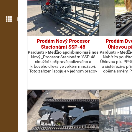
Daugiau funkcijų
Prodám Nový Procesor
Prodám Dv
Stacionární SSP-48
Úhlovou p
Parduoti > Medžio apdirbimo mašinos
Parduoti > Medži
Nový ,,Procesor Stacionární SSP-48
Nabízím použit
sloužící k přípravě palivového a
Úhlovou pilu PP-
krbového dřeva ve velkém množství.
a čisté řezivo př
Toto zařízení spojuje v jednom pracov
oběma směry, P
…