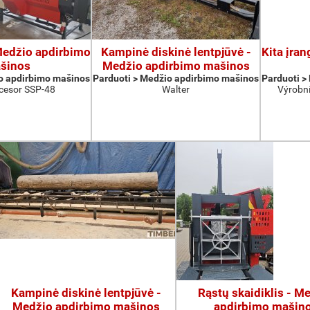
 Medžio apdirbimo
Kampinė diskinė lentpjūvė -
Kita įra
šinos
Medžio apdirbimo mašinos
o apdirbimo mašinos
Parduoti > Medžio apdirbimo mašinos
Parduoti >
cesor SSP-48
Walter
Výrobní
Kampinė diskinė lentpjūvė -
Rąstų skaidiklis - M
Medžio apdirbimo mašinos
apdirbimo mašin