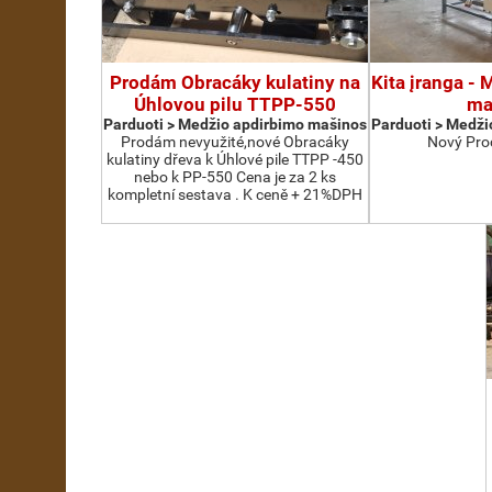
Prodám Obracáky kulatiny na
Kita įranga -
Úhlovou pilu TTPP-550
ma
Parduoti > Medžio apdirbimo mašinos
Parduoti > Medži
Prodám nevyužité,nové Obracáky
Nový Pro
kulatiny dřeva k Úhlové pile TTPP -450
nebo k PP-550 Cena je za 2 ks
kompletní sestava . K ceně + 21%DPH