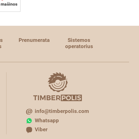
o mašinos
s
Prenumerata
Sistemos
s
operatorius
info@timberpolis.com
Whatsapp
Viber