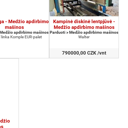
nga - Medžio apdirbimo
Kampinė diskinė lentpjūvė -
mašinos
Medžio apdirbimo mašinos
 Medžio apdirbimo mašinos
Parduoti > Medžio apdirbimo mašinos
 linka Komple EUR-palet
Walter
790000,00 CZK /vnt
edžio
os