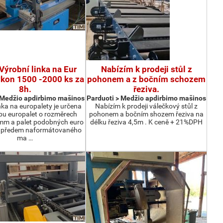
Výrobní linka na Eur
Nabízím k prodeji stůl z
ýkon 1500 -2000 ks za
pohonem a z bočním schozem
8h.
řeziva.
 Medžio apdirbimo mašinos
Parduoti > Medžio apdirbimo mašinos
nka na europalety je určena
Nabízím k prodeji válečkový stůl z
bu europalet o rozměrech
pohonem a bočním shozem řeziva na
m a palet podobných euro
délku řeziva 4,5m . K ceně + 21%DPH
z předem naformátovaného
ma …