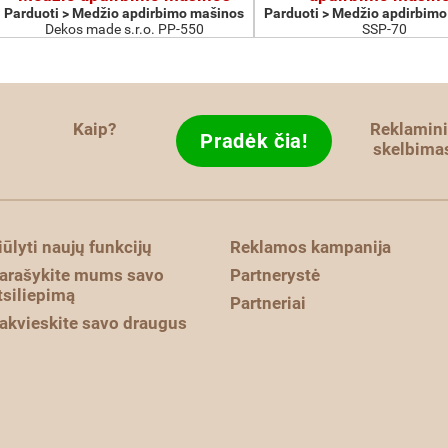
Parduoti > Medžio apdirbimo mašinos
Parduoti > Medžio apdirbim
Dekos made s.r.o. PP-550
SSP-70
Kaip?
Reklamini
Pradėk čia!
skelbima
iūlyti naujų funkcijų
Reklamos kampanija
arašykite mums savo
Partnerystė
tsiliepimą
Partneriai
akvieskite savo draugus