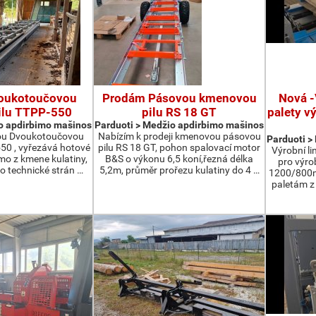
oukotoučovou
Prodám Pásovou kmenovou
Nová -
ilu TTPP-550
pilu RS 18 GT
palety v
o apdirbimo mašinos
Parduoti > Medžio apdirbimo mašinos
ou Dvoukotoučovou
Nabízím k prodeji kmenovou pásovou
Parduoti >
550 , vyřezává hotové
pilu RS 18 GT, pohon spalovací motor
Výrobní li
ímo z kmene kulatiny,
B&S o výkonu 6,5 koní,řezná délka
pro výro
o technické strán …
5,2m, průměr prořezu kulatiny do 4 …
1200/800m
paletám 