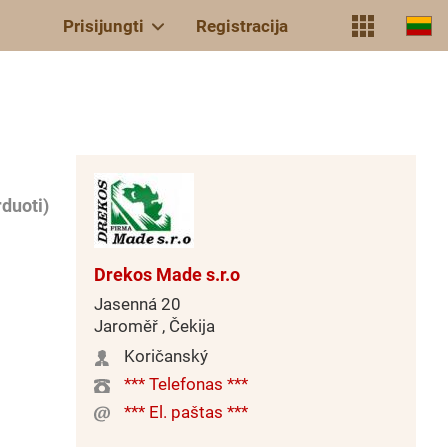
Prisijungti
Registracija
duoti)
Drekos Made s.r.o
Jasenná 20
Jaroměř , Čekija
Koričanský
*** Telefonas ***
*** El. paštas ***