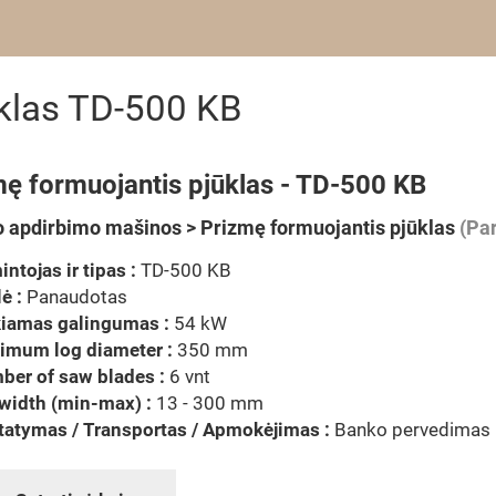
ūklas TD-500 KB
mę formuojantis pjūklas - TD-500 KB
 apdirbimo mašinos > Prizmę formuojantis pjūklas
(Par
ntojas ir tipas :
TD-500 KB
ė :
Panaudotas
kiamas galingumas :
54 kW
imum log diameter :
350 mm
ber of saw blades :
6 vnt
width (min-max) :
13 - 300 mm
tatymas / Transportas / Apmokėjimas :
Banko pervedimas