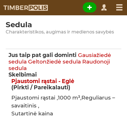
Sedula
Charakteristikos, augimas ir medienos savybės
Jus taip pat gali dominti
Gausiažiedė
sedula
Geltonžiedė sedula
Raudonoji
sedula
Skelbimai
Pjaustomi rąstai - Eglė
(Pirkti / Pareikalauti)
Pjaustomi rąstai ,1000 m³,Reguliarus –
savaitinis ,
Sutartinė kaina