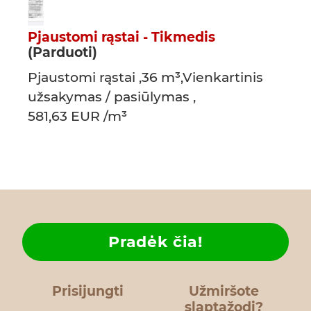
Pjaustomi rąstai - Tikmedis
(Parduoti)
Pjaustomi rąstai ,36 m³,Vienkartinis
užsakymas / pasiūlymas ,
581,63 EUR /m³
Pradėk čia!
Prisijungti
Užmiršote
slaptažodį?