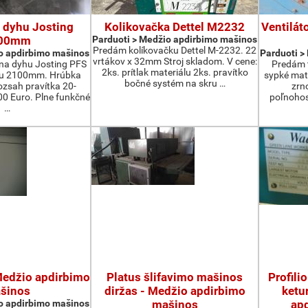
 dyhu Josting
Kolikovačka Dettel M2232
Ventilát
00mm
Parduoti > Medžio apdirbimo mašinos
Predám kolíkovačku Dettel M-2232. 22
o apdirbimo mašinos
Parduoti >
vrtákov x 32mm Stroj skladom. V cene:
na dyhu Josting PFS
Predám t
2ks. prítlak materiálu 2ks. pravítko
zu 2100mm. Hrúbka
sypké mater
bočné systém na skru …
zsah pravítka 20-
zrn
 Euro. Plne funkčné
poľnohos
…
 Medžio apdirbimo
Platus šlifavimo mašinos
Profili
šinos
diržas - Medžio apdirbimo
ketu
o apdirbimo mašinos
mašinos
ap