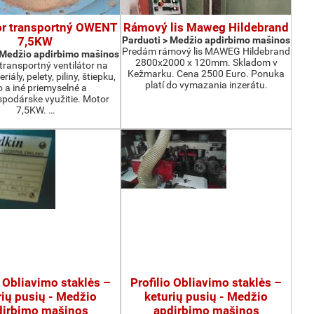
or transportný OWENT
Rámový lis Maweg Hildebrand
7,5KW
Parduoti > Medžio apdirbimo mašinos
Predám rámový lis MAWEG Hildebrand
 Medžio apdirbimo mašinos
2800x2000 x 120mm. Skladom v
ransportný ventilátor na
Kežmarku. Cena 2500 Euro. Ponuka
iály, pelety, piliny, štiepku,
platí do vymazania inzerátu.
o a iné priemyselné a
podárske využitie. Motor
7,5KW. …
o Obliavimo staklės –
Profilio Obliavimo staklės –
rių pusių - Medžio
keturių pusių - Medžio
dirbimo mašinos
apdirbimo mašinos