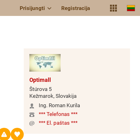
Prisijungti
Registracija
Optimall
Štúrova 5
Kežmarok, Slovakija
Ing. Roman Kurila
*** Telefonas ***
*** El. paštas ***