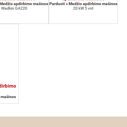
 Medžio apdirbimo mašinos
Parduoti > Medžio apdirbimo mašinos
Wadkin GA220
20 kW 5 vnt
pdirbimo
o mašinos