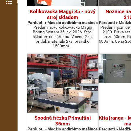
Daugiau funkcijų
Kolikovačka Maggi 35 - nový
Nožnice na
stroj skladom
21
Parduoti > Medžio apdirbimo mašinos
Parduoti > Medži
Predám novú kolíkovačku Maggi
Predám nožnice 
Boring System 35, r.v. 2026. Stroj
2100. Dĺžka re
skladom so zárukou. V cene: 2ks.
rezu 60mm. Ro
prítlak materiálu 2ks. pravítko
680mm. Cena 2500
1500mm …
Spodná frézka Primultini
Kita įranga -
35mm
ma
Parduoti > Medžio apdirbimo mašinos
Parduoti > Medži