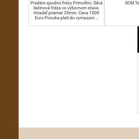
Predám spodnú frézu Primultini. Silná
SCM Te
liatinová fréza vo výbornom stave.
Hriadeľ priemer 35mm. Cena 1000
Euro Ponuka platí do vymazani …