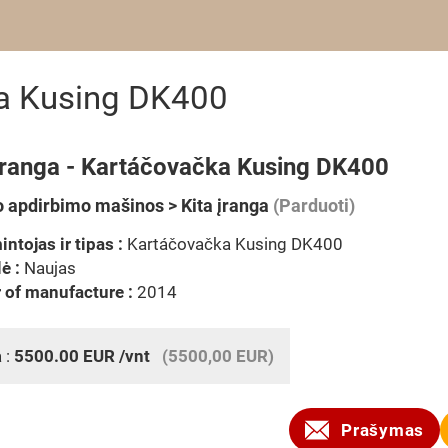
ka Kusing DK400
 įranga - Kartáčovačka Kusing DK400
 apdirbimo mašinos > Kita įranga
(Parduoti)
ntojas ir tipas :
Kartáčovačka Kusing DK400
ė :
Naujas
 of manufacture :
2014
 :
5500.00
EUR
/vnt
(5500,00 EUR)
Prašymas