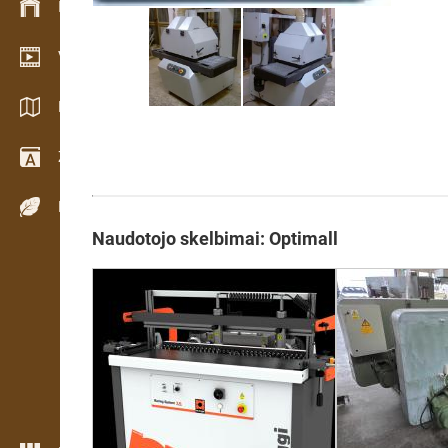
Inventoriaus valdymas
Vaizdo įrašų salė
Katalogai / Brošiūros
Žodynas
Medienos rūšys
Naudotojo skelbimai: Optimall