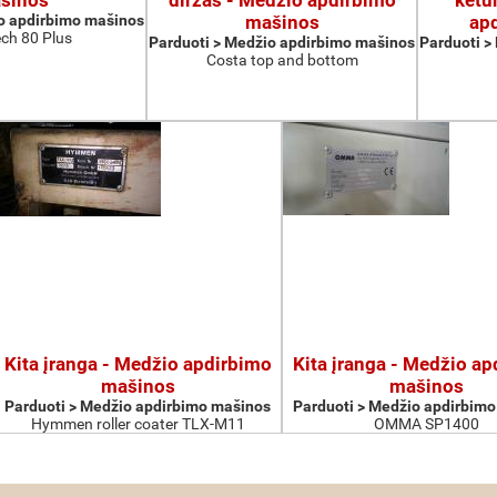
šinos
diržas - Medžio apdirbimo
ketu
o apdirbimo mašinos
mašinos
ap
ch 80 Plus
Parduoti > Medžio apdirbimo mašinos
Parduoti >
Costa top and bottom
Kita įranga - Medžio apdirbimo
Kita įranga - Medžio a
mašinos
mašinos
Parduoti > Medžio apdirbimo mašinos
Parduoti > Medžio apdirbim
Hymmen roller coater TLX-M11
OMMA SP1400