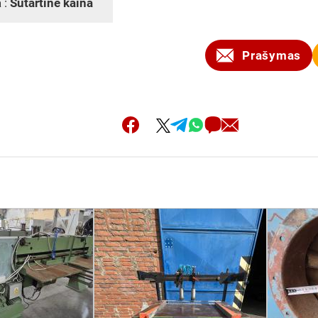
 :
Sutartinė kaina
Prašymas