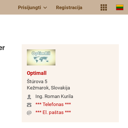
Prisijungti
Registracija
er
Optimall
Štúrova 5
Kežmarok, Slovakija
Ing. Roman Kurila
*** Telefonas ***
*** El. paštas ***