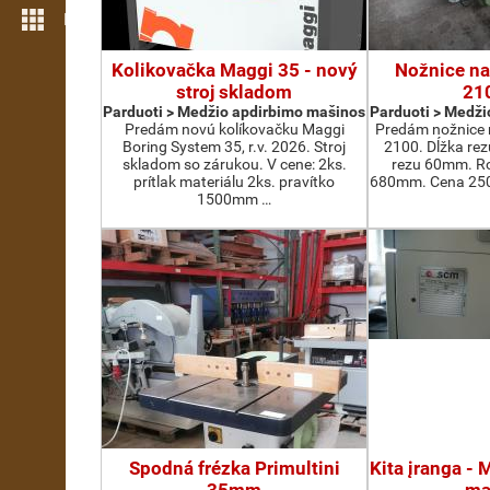
Daugiau funkcijų
Kolikovačka Maggi 35 - nový
Nožnice na
stroj skladom
21
Parduoti > Medžio apdirbimo mašinos
Parduoti > Medži
Predám novú kolíkovačku Maggi
Predám nožnice 
Boring System 35, r.v. 2026. Stroj
2100. Dĺžka re
skladom so zárukou. V cene: 2ks.
rezu 60mm. Ro
prítlak materiálu 2ks. pravítko
680mm. Cena 2500
1500mm …
Spodná frézka Primultini
Kita įranga -