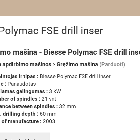
olymac FSE drill inser
mo mašina - Biesse Polymac FSE drill ins
 apdirbimo mašinos > Gręžimo mašina
(Parduoti)
ntojas ir tipas :
Biesse Polymac FSE drill inser
ė :
Panaudotas
kiamas galingumas :
3 kW
er of spindles :
21 vnt
ance between spindles :
32 mm
 drilling depth :
60 mm
 of manufacture :
2003