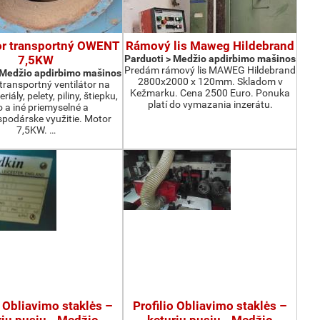
or transportný OWENT
Rámový lis Maweg Hildebrand
7,5KW
Parduoti > Medžio apdirbimo mašinos
Predám rámový lis MAWEG Hildebrand
 Medžio apdirbimo mašinos
2800x2000 x 120mm. Skladom v
ransportný ventilátor na
Kežmarku. Cena 2500 Euro. Ponuka
iály, pelety, piliny, štiepku,
platí do vymazania inzerátu.
o a iné priemyselné a
podárske využitie. Motor
7,5KW. …
o Obliavimo staklės –
Profilio Obliavimo staklės –