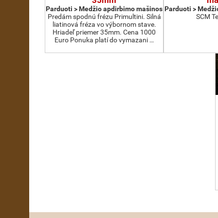
35mm
ma
Parduoti > Medžio apdirbimo mašinos
Parduoti > Medži
Predám spodnú frézu Primultini. Silná
SCM Te
liatinová fréza vo výbornom stave.
Hriadeľ priemer 35mm. Cena 1000
Euro Ponuka platí do vymazani …