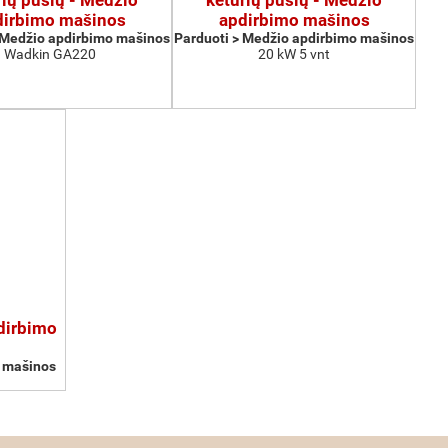
rių pusių - Medžio
keturių pusių - Medžio
dirbimo mašinos
apdirbimo mašinos
 Medžio apdirbimo mašinos
Parduoti > Medžio apdirbimo mašinos
Wadkin GA220
20 kW 5 vnt
pdirbimo
o mašinos