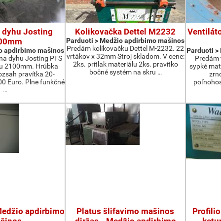
 dyhu Josting
Kolikovačka Dettel M2232
Ventilát
00mm
Parduoti > Medžio apdirbimo mašinos
Predám kolíkovačku Dettel M-2232. 22
o apdirbimo mašinos
Parduoti >
vrtákov x 32mm Stroj skladom. V cene:
na dyhu Josting PFS
Predám t
2ks. prítlak materiálu 2ks. pravítko
zu 2100mm. Hrúbka
sypké mater
bočné systém na skru …
zsah pravítka 20-
zrn
 Euro. Plne funkčné
poľnohos
…
 Medžio apdirbimo
Platus šlifavimo mašinos
Profili