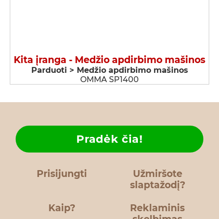
Kita įranga - Medžio apdirbimo mašinos
Parduoti > Medžio apdirbimo mašinos
OMMA SP1400
Pradėk čia!
Prisijungti
Užmiršote
slaptažodį?
Kaip?
Reklaminis