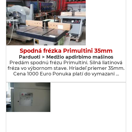
Spodná frézka Primultini 35mm
Parduoti > Medžio apdirbimo mašinos
Predám spodnú frézu Primultini. Silná liatinová
fréza vo výbornom stave. Hriadeľ priemer 35mm.
Cena 1000 Euro Ponuka platí do vymazani …