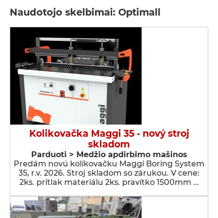
Naudotojo skelbimai: Optimall
Kolikovačka Maggi 35 - nový stroj
skladom
Parduoti > Medžio apdirbimo mašinos
Predám novú kolíkovačku Maggi Boring System
35, r.v. 2026. Stroj skladom so zárukou. V cene:
2ks. prítlak materiálu 2ks. pravítko 1500mm …