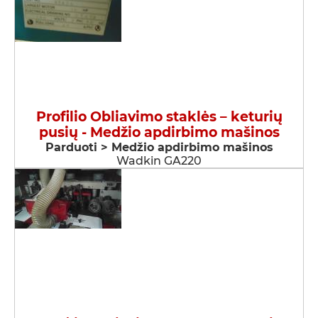
Profilio Obliavimo staklės – keturių
pusių - Medžio apdirbimo mašinos
Parduoti > Medžio apdirbimo mašinos
Wadkin GA220