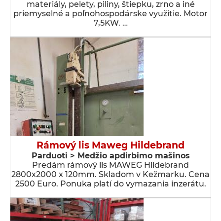
materiály, pelety, piliny, štiepku, zrno a iné
priemyselné a poľnohospodárske využitie. Motor
7,5KW. …
Rámový lis Maweg Hildebrand
Parduoti > Medžio apdirbimo mašinos
Predám rámový lis MAWEG Hildebrand
2800x2000 x 120mm. Skladom v Kežmarku. Cena
2500 Euro. Ponuka platí do vymazania inzerátu.