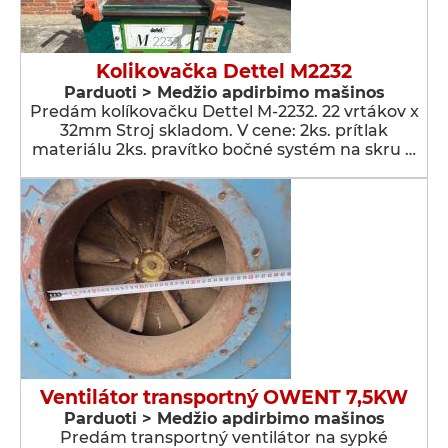
Kolikovačka Dettel M2232
Parduoti > Medžio apdirbimo mašinos
Predám kolíkovačku Dettel M-2232. 22 vrtákov x
32mm Stroj skladom. V cene: 2ks. prítlak
materiálu 2ks. pravítko bočné systém na skru …
Ventilátor transportný OWENT 7,5KW
Parduoti > Medžio apdirbimo mašinos
Predám transportný ventilátor na sypké