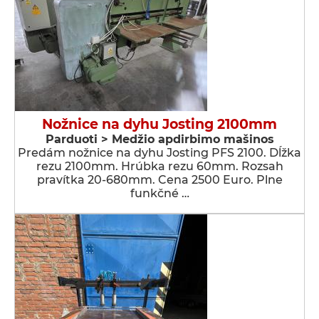
Nožnice na dyhu Josting 2100mm
Parduoti > Medžio apdirbimo mašinos
Predám nožnice na dyhu Josting PFS 2100. Dĺžka
rezu 2100mm. Hrúbka rezu 60mm. Rozsah
pravítka 20-680mm. Cena 2500 Euro. Plne
funkčné …