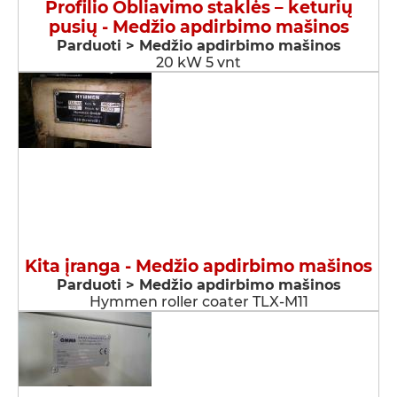
Profilio Obliavimo staklės – keturių
pusių - Medžio apdirbimo mašinos
Parduoti > Medžio apdirbimo mašinos
20 kW 5 vnt
Kita įranga - Medžio apdirbimo mašinos
Parduoti > Medžio apdirbimo mašinos
Hymmen roller coater TLX-M11