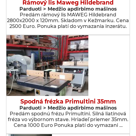
Rámový lis Maweg Hildebrand
Parduoti > Medžio apdirbimo mašinos
Predám rámový lis MAWEG Hildebrand
2800x2000 x 120mm. Skladom v Kežmarku. Cena
2500 Euro. Ponuka platí do vymazania inzerátu.
Spodná frézka Primultini 35mm
Parduoti > Medžio apdirbimo mašinos
Predám spodnú frézu Primultini. Silná liatinová
fréza vo výbornom stave. Hriadeľ priemer 35mm.
Cena 1000 Euro Ponuka platí do vymazani …