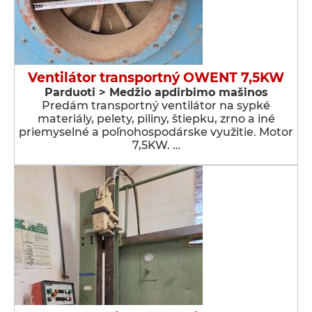
Ventilátor transportný OWENT 7,5KW
Parduoti > Medžio apdirbimo mašinos
Predám transportný ventilátor na sypké
materiály, pelety, piliny, štiepku, zrno a iné
priemyselné a poľnohospodárske využitie. Motor
7,5KW. …