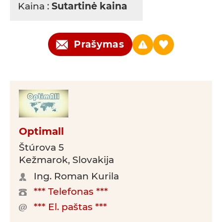
Kaina :
Sutartinė kaina
Prašymas
Optimall
Štúrova 5
Kežmarok, Slovakija
Ing. Roman Kurila
*** Telefonas ***
*** El. paštas ***