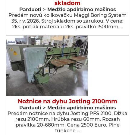
skladom
Parduoti > Medžio apdirbimo mašinos
Predám novú kolíkovačku Maggi Boring System
35, r.v. 2026. Stroj skladom so zárukou. V cene:
2ks. prítlak materiálu 2ks. pravítko 1500mm …
Nožnice na dyhu Josting 2100mm
Parduoti > Medžio apdirbimo mašinos
Predám nožnice na dyhu Josting PFS 2100. Dĺžka
rezu 2100mm. Hrúbka rezu 60mm. Rozsah
pravítka 20-680mm. Cena 2500 Euro. Plne
funkčné …