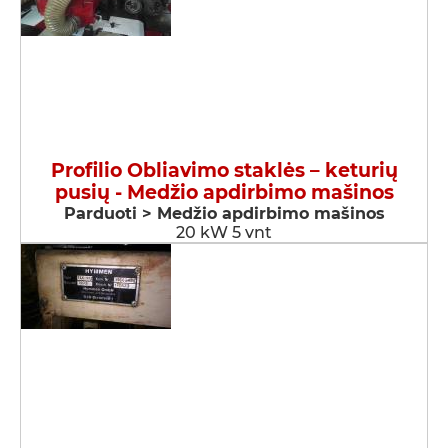
Profilio Obliavimo staklės – keturių
pusių - Medžio apdirbimo mašinos
Parduoti > Medžio apdirbimo mašinos
20 kW 5 vnt