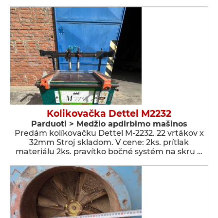
Kolikovačka Dettel M2232
Parduoti > Medžio apdirbimo mašinos
Predám kolíkovačku Dettel M-2232. 22 vrtákov x
32mm Stroj skladom. V cene: 2ks. prítlak
materiálu 2ks. pravítko bočné systém na skru …