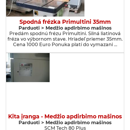
Spodná frézka Primultini 35mm
Parduoti > Medžio apdirbimo mašinos
Predám spodnú frézu Primultini. Silná liatinová
fréza vo výbornom stave. Hriadeľ priemer 35mm.
Cena 1000 Euro Ponuka platí do vymazani …
Kita įranga - Medžio apdirbimo mašinos
Parduoti > Medžio apdirbimo mašinos
SCM Tech 80 Plus