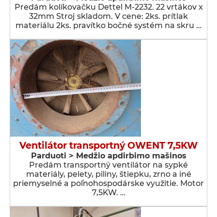
Predám kolíkovačku Dettel M-2232. 22 vrtákov x
32mm Stroj skladom. V cene: 2ks. prítlak
materiálu 2ks. pravítko bočné systém na skru …
Ventilátor transportný OWENT 7,5KW
Parduoti > Medžio apdirbimo mašinos
Predám transportný ventilátor na sypké
materiály, pelety, piliny, štiepku, zrno a iné
priemyselné a poľnohospodárske využitie. Motor
7,5KW. …