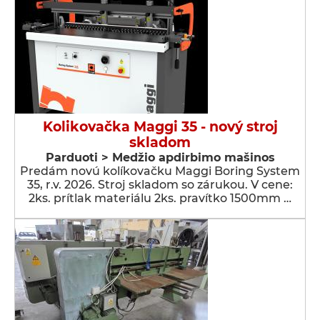
Kolikovačka Maggi 35 - nový stroj
skladom
Parduoti > Medžio apdirbimo mašinos
Predám novú kolíkovačku Maggi Boring System
35, r.v. 2026. Stroj skladom so zárukou. V cene:
2ks. prítlak materiálu 2ks. pravítko 1500mm …