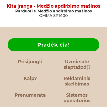
Kita įranga - Medžio apdirbimo mašinos
Parduoti > Medžio apdirbimo mašinos
OMMA SP1400
Pradėk čia!
Prisijungti
Užmiršote
slaptažodį?
Kaip?
Reklaminis
skelbimas
Prenumerata
Sistemos
operatorius