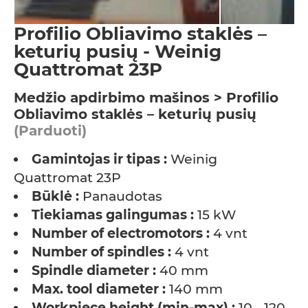
Profilio Obliavimo staklės –
keturių pusių - Weinig
Quattromat 23P
Medžio apdirbimo mašinos > Profilio
Obliavimo staklės – keturių pusių
(Parduoti)
Gamintojas ir tipas :
Weinig
Quattromat 23P
Būklė :
Panaudotas
Tiekiamas galingumas :
15 kW
Number of electromotors :
4 vnt
Number of spindles :
4 vnt
Spindle diameter :
40 mm
Max. tool diameter :
140 mm
Workpiece height (min-max) :
10 - 120