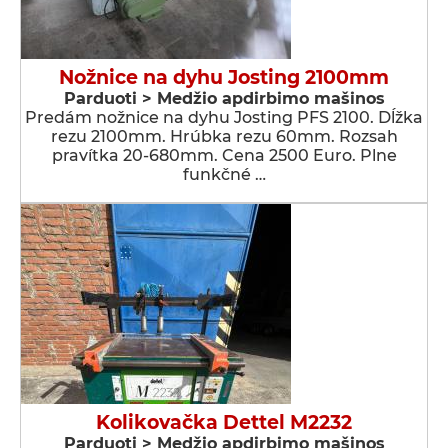
Nožnice na dyhu Josting 2100mm
Parduoti > Medžio apdirbimo mašinos
Predám nožnice na dyhu Josting PFS 2100. Dĺžka
rezu 2100mm. Hrúbka rezu 60mm. Rozsah
pravítka 20-680mm. Cena 2500 Euro. Plne
funkčné …
Kolikovačka Dettel M2232
Parduoti > Medžio apdirbimo mašinos