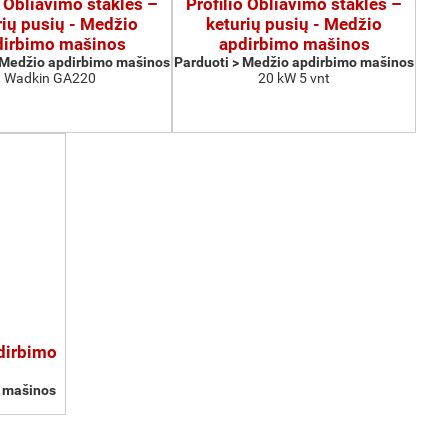
o Obliavimo staklės –
Profilio Obliavimo staklės –
rių pusių - Medžio
keturių pusių - Medžio
dirbimo mašinos
apdirbimo mašinos
 Medžio apdirbimo mašinos
Parduoti > Medžio apdirbimo mašinos
Wadkin GA220
20 kW 5 vnt
pdirbimo
o mašinos