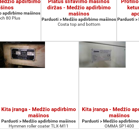
 Medžio apdirbimo
Platus šlifavimo mašinos
Profili
šinos
diržas - Medžio apdirbimo
ketu
o apdirbimo mašinos
mašinos
ap
ch 80 Plus
Parduoti > Medžio apdirbimo mašinos
Parduoti >
Costa top and bottom
Kita įranga - Medžio apdirbimo
Kita įranga - Medžio a
mašinos
mašinos
Parduoti > Medžio apdirbimo mašinos
Parduoti > Medžio apdirbim
Hymmen roller coater TLX-M11
OMMA SP1400