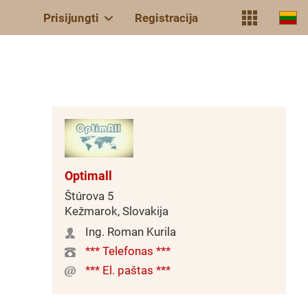
Prisijungti
Registracija
Optimall
Štúrova 5
Kežmarok, Slovakija
Ing. Roman Kurila
*** Telefonas ***
*** El. paštas ***