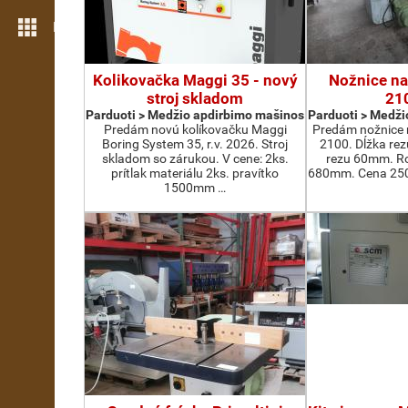
Daugiau funkcijų
Kolikovačka Maggi 35 - nový
Nožnice na
stroj skladom
21
Parduoti > Medžio apdirbimo mašinos
Parduoti > Medži
Predám novú kolíkovačku Maggi
Predám nožnice 
Boring System 35, r.v. 2026. Stroj
2100. Dĺžka re
skladom so zárukou. V cene: 2ks.
rezu 60mm. Ro
prítlak materiálu 2ks. pravítko
680mm. Cena 2500
1500mm …