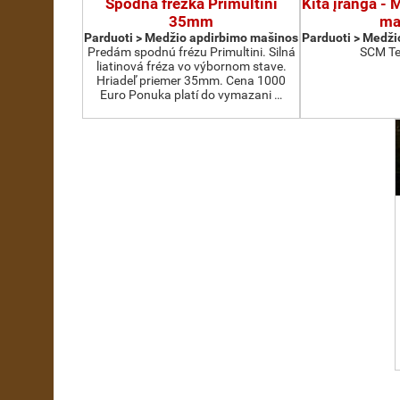
Spodná frézka Primultini
Kita įranga -
35mm
ma
Parduoti > Medžio apdirbimo mašinos
Parduoti > Medži
Predám spodnú frézu Primultini. Silná
SCM Te
liatinová fréza vo výbornom stave.
Hriadeľ priemer 35mm. Cena 1000
Euro Ponuka platí do vymazani …