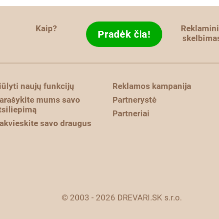
Kaip?
Reklamini
Pradėk čia!
skelbima
iūlyti naujų funkcijų
Reklamos kampanija
arašykite mums savo
Partnerystė
tsiliepimą
Partneriai
akvieskite savo draugus
© 2003 - 2026 DREVARI.SK s.r.o.