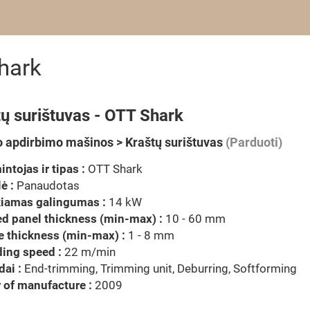
hark
ų surištuvas - OTT Shark
 apdirbimo mašinos > Kraštų surištuvas
(Parduoti)
ntojas ir tipas :
OTT Shark
ė :
Panaudotas
kiamas galingumas :
14 kW
d panel thickness (min-max) :
10 - 60 mm
 thickness (min-max) :
1 - 8 mm
ing speed :
22 m/min
dai :
End-trimming, Trimming unit, Deburring, Softforming
 of manufacture :
2009