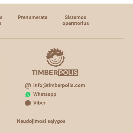
s
Prenumerata
Sistemos
s
operatorius
info@timberpolis.com
Whatsapp
Viber
Naudojimosi sąlygos