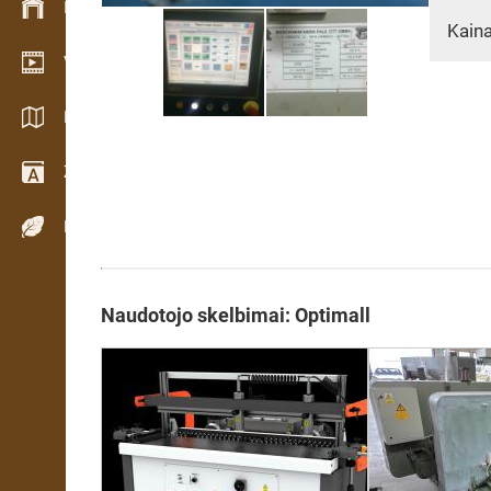
Inventoriaus valdymas
Kaina
Vaizdo įrašų salė
Katalogai / Brošiūros
Žodynas
Medienos rūšys
Naudotojo skelbimai: Optimall