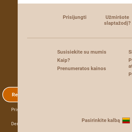
Prisijungti
Užmiršote
slaptažodį?
Susisiekite su mumis
S
Kaip?
P
a
Prenumeratos kainos
P
Registracija
Prisijungti
Pasirinkite kalbą
Demo