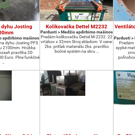
 dyhu Josting
Kolikovačka Dettel M2232
Ventilát
00mm
Parduoti > Medžio apdirbimo mašinos
Predám kolíkovačku Dettel M-2232. 22
o apdirbimo mašinos
Parduoti >
vrtákov x 32mm Stroj skladom. V cene:
na dyhu Josting PFS
Predám t
2ks. prítlak materiálu 2ks. pravítko
zu 2100mm. Hrúbka
sypké mater
bočné systém na skru …
zsah pravítka 20-
zrn
 Euro. Plne funkčné
poľnohos
…