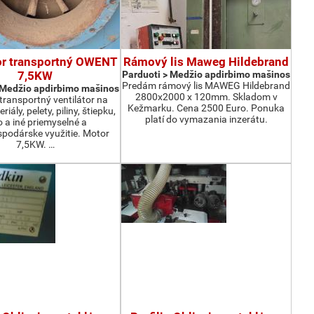
or transportný OWENT
Rámový lis Maweg Hildebrand
7,5KW
Parduoti > Medžio apdirbimo mašinos
Predám rámový lis MAWEG Hildebrand
 Medžio apdirbimo mašinos
2800x2000 x 120mm. Skladom v
ransportný ventilátor na
Kežmarku. Cena 2500 Euro. Ponuka
iály, pelety, piliny, štiepku,
platí do vymazania inzerátu.
o a iné priemyselné a
podárske využitie. Motor
7,5KW. …