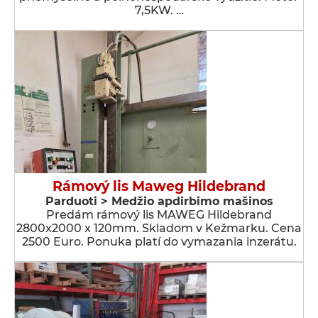
7,5KW. …
Rámový lis Maweg Hildebrand
Parduoti > Medžio apdirbimo mašinos
Predám rámový lis MAWEG Hildebrand
2800x2000 x 120mm. Skladom v Kežmarku. Cena
2500 Euro. Ponuka platí do vymazania inzerátu.