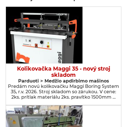
Kolikovačka Maggi 35 - nový stroj
skladom
Parduoti > Medžio apdirbimo mašinos
Predám novú kolíkovačku Maggi Boring System
35, r.v. 2026. Stroj skladom so zárukou. V cene:
2ks. prítlak materiálu 2ks. pravítko 1500mm …