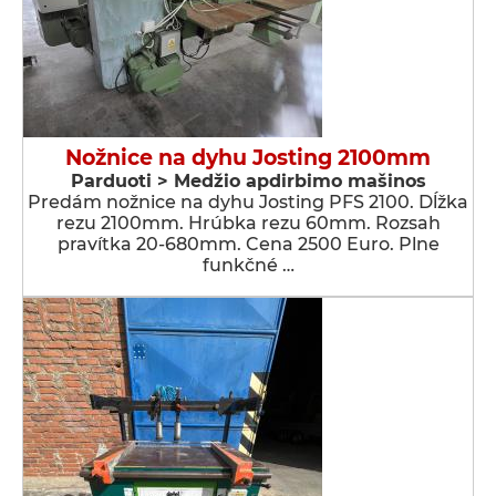
Nožnice na dyhu Josting 2100mm
Parduoti > Medžio apdirbimo mašinos
Predám nožnice na dyhu Josting PFS 2100. Dĺžka
rezu 2100mm. Hrúbka rezu 60mm. Rozsah
pravítka 20-680mm. Cena 2500 Euro. Plne
funkčné …