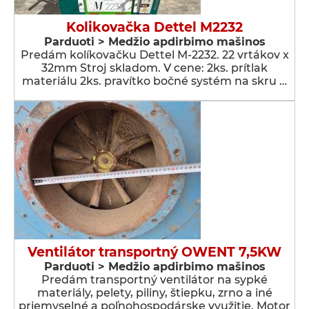
Kolikovačka Dettel M2232
Parduoti > Medžio apdirbimo mašinos
Predám kolíkovačku Dettel M-2232. 22 vrtákov x
32mm Stroj skladom. V cene: 2ks. prítlak
materiálu 2ks. pravítko bočné systém na skru …
Ventilátor transportný OWENT 7,5KW
Parduoti > Medžio apdirbimo mašinos
Predám transportný ventilátor na sypké
materiály, pelety, piliny, štiepku, zrno a iné
priemyselné a poľnohospodárske využitie. Motor