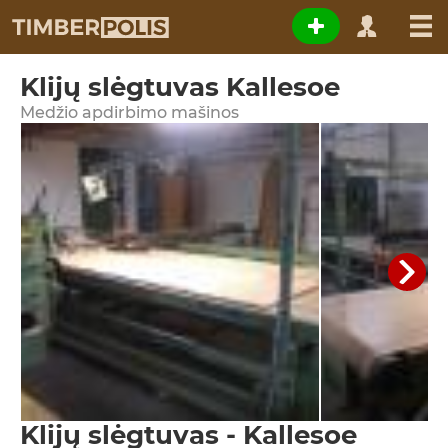
Klijų slėgtuvas Kallesoe
Medžio apdirbimo mašinos
Klijų slėgtuvas - Kallesoe