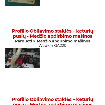
Profilio Obliavimo staklės – keturių
pusių - Medžio apdirbimo mašinos
Parduoti > Medžio apdirbimo mašinos
Wadkin GA220
Profilio Obliavimo staklės – keturių
pusių - Medžio apdirbimo mašinos