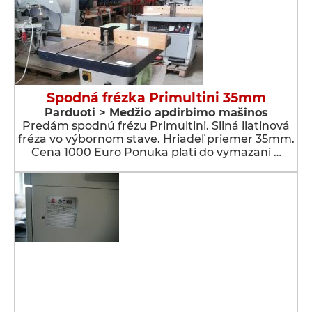
Spodná frézka Primultini 35mm
Parduoti > Medžio apdirbimo mašinos
Predám spodnú frézu Primultini. Silná liatinová
fréza vo výbornom stave. Hriadeľ priemer 35mm.
Cena 1000 Euro Ponuka platí do vymazani …