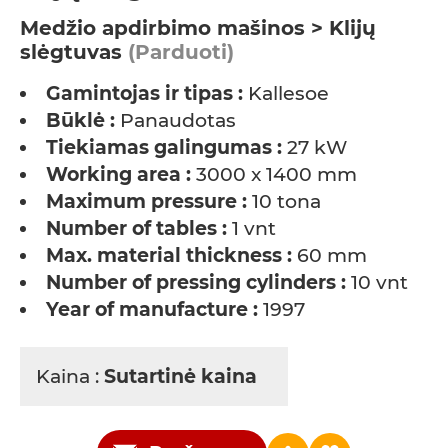
Medžio apdirbimo mašinos > Klijų
slėgtuvas
(Parduoti)
Gamintojas ir tipas :
Kallesoe
Būklė :
Panaudotas
Tiekiamas galingumas :
27 kW
Working area :
3000 x 1400 mm
Maximum pressure :
10 tona
Number of tables :
1 vnt
Max. material thickness :
60 mm
Number of pressing cylinders :
10 vnt
Year of manufacture :
1997
Kaina :
Sutartinė kaina