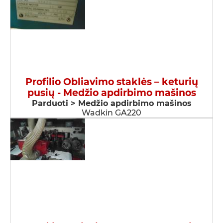
Profilio Obliavimo staklės – keturių
pusių - Medžio apdirbimo mašinos
Parduoti > Medžio apdirbimo mašinos
Wadkin GA220