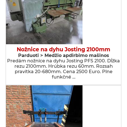
Nožnice na dyhu Josting 2100mm
Parduoti > Medžio apdirbimo mašinos
Predám nožnice na dyhu Josting PFS 2100. Dĺžka
rezu 2100mm. Hrúbka rezu 60mm. Rozsah
pravítka 20-680mm. Cena 2500 Euro. Plne
funkčné …