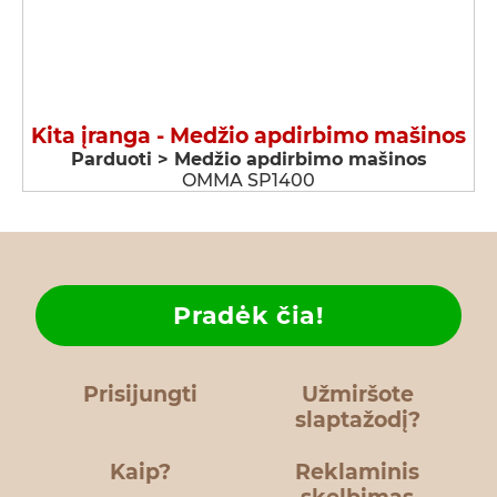
Kita įranga - Medžio apdirbimo mašinos
Parduoti > Medžio apdirbimo mašinos
OMMA SP1400
Pradėk čia!
Prisijungti
Užmiršote
slaptažodį?
Kaip?
Reklaminis