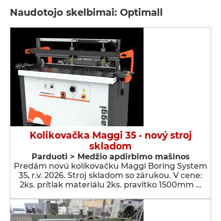
Naudotojo skelbimai: Optimall
Kolikovačka Maggi 35 - nový stroj
skladom
Parduoti > Medžio apdirbimo mašinos
Predám novú kolíkovačku Maggi Boring System
35, r.v. 2026. Stroj skladom so zárukou. V cene:
2ks. prítlak materiálu 2ks. pravítko 1500mm …