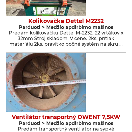
Kolikovačka Dettel M2232
Parduoti > Medžio apdirbimo mašinos
Predám kolíkovačku Dettel M-2232. 22 vrtákov x
32mm Stroj skladom. V cene: 2ks. prítlak
materiálu 2ks. pravítko bočné systém na skru …
Ventilátor transportný OWENT 7,5KW
Parduoti > Medžio apdirbimo mašinos
Predám transportný ventilátor na sypké