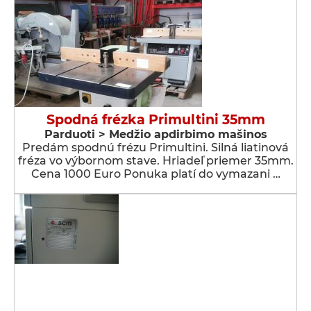
Spodná frézka Primultini 35mm
Parduoti > Medžio apdirbimo mašinos
Predám spodnú frézu Primultini. Silná liatinová
fréza vo výbornom stave. Hriadeľ priemer 35mm.
Cena 1000 Euro Ponuka platí do vymazani …