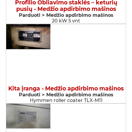
Profilio Obliavimo staklės – keturių
pusių - Medžio apdirbimo mašinos
Parduoti > Medžio apdirbimo mašinos
20 kW 5 vnt
Kita įranga - Medžio apdirbimo mašinos
Parduoti > Medžio apdirbimo mašinos
Hymmen roller coater TLX-M11