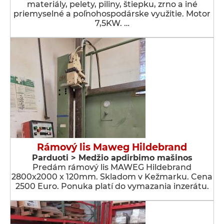
materiály, pelety, piliny, štiepku, zrno a iné
priemyselné a poľnohospodárske využitie. Motor
7,5KW. …
Rámový lis Maweg Hildebrand
Parduoti > Medžio apdirbimo mašinos
Predám rámový lis MAWEG Hildebrand
2800x2000 x 120mm. Skladom v Kežmarku. Cena
2500 Euro. Ponuka platí do vymazania inzerátu.