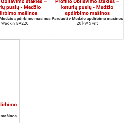
o Obliavimo staklės –
Profilio Obliavimo staklės –
rių pusių - Medžio
keturių pusių - Medžio
dirbimo mašinos
apdirbimo mašinos
 Medžio apdirbimo mašinos
Parduoti > Medžio apdirbimo mašinos
Wadkin GA220
20 kW 5 vnt
pdirbimo
o mašinos