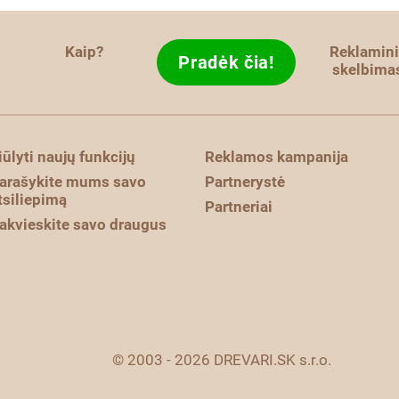
Kaip?
Reklamini
Pradėk čia!
skelbima
iūlyti naujų funkcijų
Reklamos kampanija
arašykite mums savo
Partnerystė
tsiliepimą
Partneriai
akvieskite savo draugus
© 2003 - 2026 DREVARI.SK s.r.o.