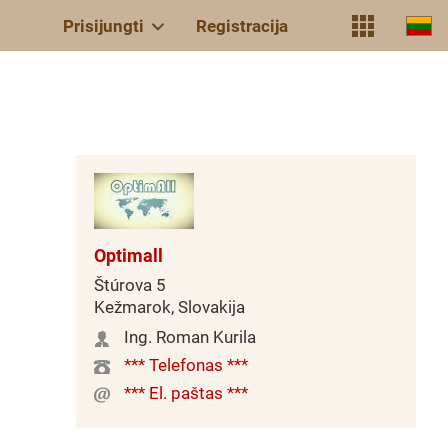
Prisijungti
Registracija
Optimall
Štúrova 5
Kežmarok, Slovakija
Ing. Roman Kurila
*** Telefonas ***
*** El. paštas ***