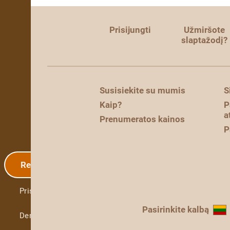
Prisijungti
Užmiršote
slaptažodį?
Susisiekite su mumis
S
Kaip?
P
a
Prenumeratos kainos
P
Registracija
Prisijungti
Pasirinkite kalbą
Demo