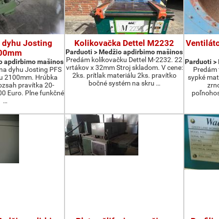
 dyhu Josting
Kolikovačka Dettel M2232
Ventilát
00mm
Parduoti > Medžio apdirbimo mašinos
Predám kolíkovačku Dettel M-2232. 22
o apdirbimo mašinos
Parduoti >
vrtákov x 32mm Stroj skladom. V cene:
na dyhu Josting PFS
Predám t
2ks. prítlak materiálu 2ks. pravítko
zu 2100mm. Hrúbka
sypké mater
bočné systém na skru …
zsah pravítka 20-
zrn
 Euro. Plne funkčné
poľnohos
…