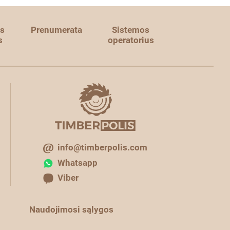
s
Prenumerata
Sistemos
s
operatorius
info@timberpolis.com
Whatsapp
Viber
Naudojimosi sąlygos