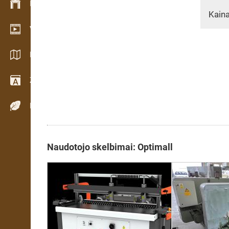
Inventoriaus valdymas
Kaina
Vaizdo įrašų salė
Katalogai / Brošiūros
Žodynas
Medienos rūšys
Naudotojo skelbimai: Optimall