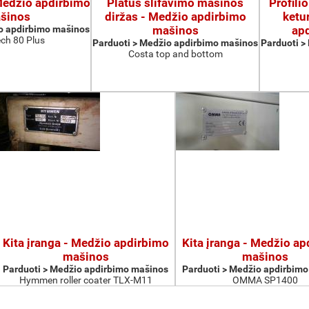
 Medžio apdirbimo
Platus šlifavimo mašinos
Profili
šinos
diržas - Medžio apdirbimo
ketu
o apdirbimo mašinos
mašinos
ap
ch 80 Plus
Parduoti > Medžio apdirbimo mašinos
Parduoti >
Costa top and bottom
Kita įranga - Medžio apdirbimo
Kita įranga - Medžio a
mašinos
mašinos
Parduoti > Medžio apdirbimo mašinos
Parduoti > Medžio apdirbim
Hymmen roller coater TLX-M11
OMMA SP1400