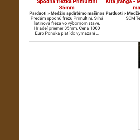
Spodná frézka Primultini
Kita įranga -
35mm
ma
Parduoti > Medžio apdirbimo mašinos
Parduoti > Medži
Predám spodnú frézu Primultini. Silná
SCM Te
liatinová fréza vo výbornom stave.
Hriadeľ priemer 35mm. Cena 1000
Euro Ponuka platí do vymazani …