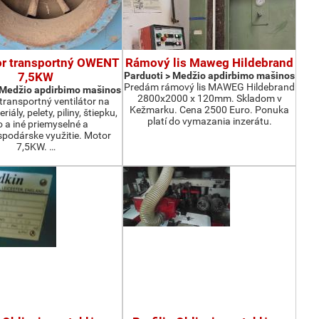
or transportný OWENT
Rámový lis Maweg Hildebrand
7,5KW
Parduoti > Medžio apdirbimo mašinos
Predám rámový lis MAWEG Hildebrand
 Medžio apdirbimo mašinos
2800x2000 x 120mm. Skladom v
ransportný ventilátor na
Kežmarku. Cena 2500 Euro. Ponuka
iály, pelety, piliny, štiepku,
platí do vymazania inzerátu.
o a iné priemyselné a
podárske využitie. Motor
7,5KW. …