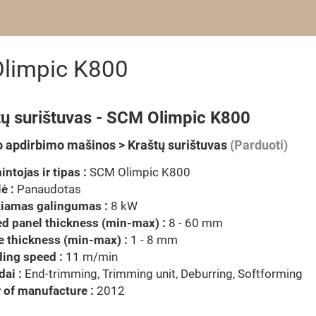
Olimpic K800
tų surištuvas - SCM Olimpic K800
 apdirbimo mašinos > Kraštų surištuvas
(Parduoti)
ntojas ir tipas :
SCM Olimpic K800
ė :
Panaudotas
kiamas galingumas :
8 kW
d panel thickness (min-max) :
8 - 60 mm
 thickness (min-max) :
1 - 8 mm
ing speed :
11 m/min
dai :
End-trimming, Trimming unit, Deburring, Softforming
 of manufacture :
2012