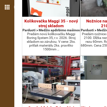
Daugiau funkcijų
Kolikovačka Maggi 35 - nový
Nožnice na
stroj skladom
21
Parduoti > Medžio apdirbimo mašinos
Parduoti > Medži
Predám novú kolíkovačku Maggi
Predám nožnice 
Boring System 35, r.v. 2026. Stroj
2100. Dĺžka re
skladom so zárukou. V cene: 2ks.
rezu 60mm. Ro
prítlak materiálu 2ks. pravítko
680mm. Cena 2500
1500mm …