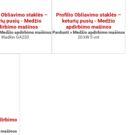
o Obliavimo staklės –
Profilio Obliavimo staklės –
rių pusių - Medžio
keturių pusių - Medžio
dirbimo mašinos
apdirbimo mašinos
 Medžio apdirbimo mašinos
Parduoti > Medžio apdirbimo mašinos
Wadkin GA220
20 kW 5 vnt
pdirbimo
o mašinos