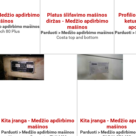
 Medžio apdirbimo
Platus šlifavimo mašinos
Profili
šinos
diržas - Medžio apdirbimo
ketu
o apdirbimo mašinos
mašinos
ap
ch 80 Plus
Parduoti > Medžio apdirbimo mašinos
Parduoti >
Costa top and bottom
Kita įranga - Medžio apdirbimo
Kita įranga - Medžio a
mašinos
mašinos
Parduoti > Medžio apdirbimo mašinos
Parduoti > Medžio apdirbim