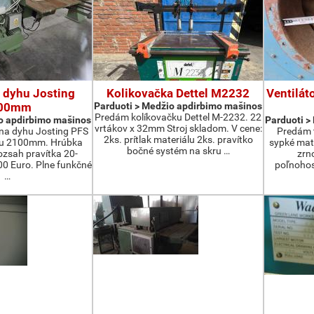
 dyhu Josting
Kolikovačka Dettel M2232
Ventilát
00mm
Parduoti > Medžio apdirbimo mašinos
Predám kolíkovačku Dettel M-2232. 22
o apdirbimo mašinos
Parduoti >
vrtákov x 32mm Stroj skladom. V cene:
na dyhu Josting PFS
Predám t
2ks. prítlak materiálu 2ks. pravítko
zu 2100mm. Hrúbka
sypké mater
bočné systém na skru …
zsah pravítka 20-
zrn
 Euro. Plne funkčné
poľnohos
…