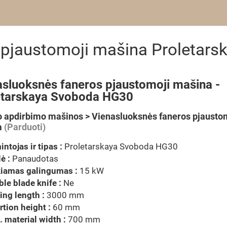
 pjaustomoji mašina Proletar
asluoksnės faneros pjaustomoji mašina -
etarskaya Svoboda HG30
 apdirbimo mašinos > Vienasluoksnės faneros pjausto
a
(Parduoti)
ntojas ir tipas :
Proletarskaya Svoboda HG30
ė :
Panaudotas
kiamas galingumas :
15 kW
le blade knife :
Ne
ing length :
3000 mm
rtion height :
60 mm
 material width :
700 mm