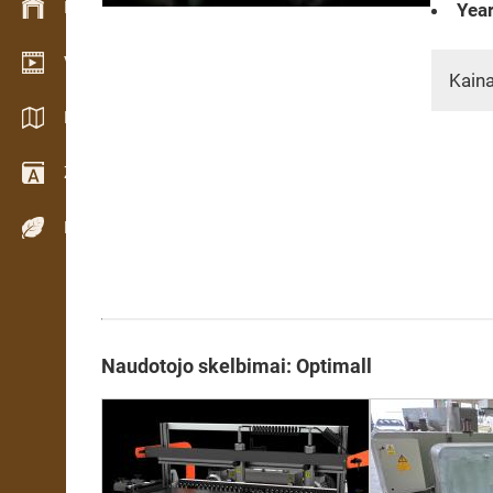
Inventoriaus valdymas
Year
Vaizdo įrašų salė
Kaina
Katalogai / Brošiūros
Žodynas
Medienos rūšys
Naudotojo skelbimai: Optimall