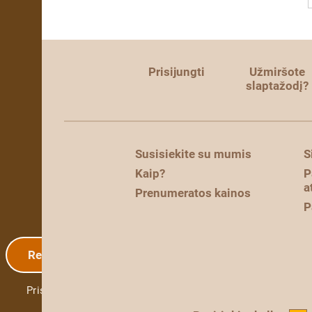
Prisijungti
Užmiršote
slaptažodį?
Susisiekite su mumis
S
Kaip?
P
a
Prenumeratos kainos
P
Registracija
Prisijungti