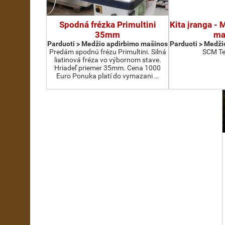
Spodná frézka Primultini
Kita įranga -
35mm
ma
Parduoti > Medžio apdirbimo mašinos
Parduoti > Medži
Predám spodnú frézu Primultini. Silná
SCM Te
liatinová fréza vo výbornom stave.
Hriadeľ priemer 35mm. Cena 1000
Euro Ponuka platí do vymazani …