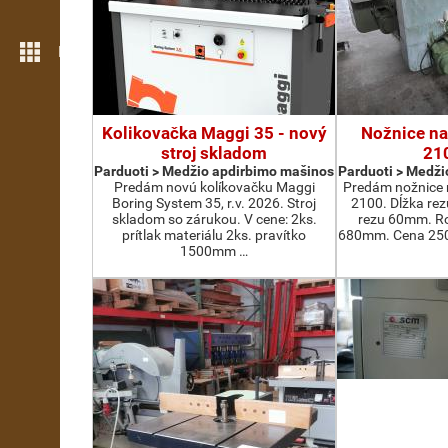
Daugiau funkcijų
Kolikovačka Maggi 35 - nový
Nožnice na
stroj skladom
21
Parduoti > Medžio apdirbimo mašinos
Parduoti > Medži
Predám novú kolíkovačku Maggi
Predám nožnice 
Boring System 35, r.v. 2026. Stroj
2100. Dĺžka re
skladom so zárukou. V cene: 2ks.
rezu 60mm. Ro
prítlak materiálu 2ks. pravítko
680mm. Cena 2500
1500mm …