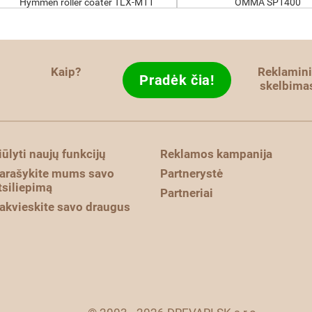
Hymmen roller coater TLX-M11
OMMA SP1400
Kaip?
Reklamini
Pradėk čia!
skelbima
iūlyti naujų funkcijų
Reklamos kampanija
arašykite mums savo
Partnerystė
tsiliepimą
Partneriai
akvieskite savo draugus