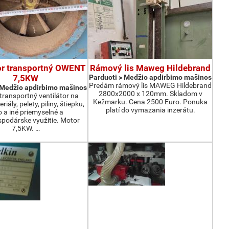
or transportný OWENT
Rámový lis Maweg Hildebrand
7,5KW
Parduoti > Medžio apdirbimo mašinos
Predám rámový lis MAWEG Hildebrand
 Medžio apdirbimo mašinos
2800x2000 x 120mm. Skladom v
ransportný ventilátor na
Kežmarku. Cena 2500 Euro. Ponuka
iály, pelety, piliny, štiepku,
platí do vymazania inzerátu.
o a iné priemyselné a
podárske využitie. Motor
7,5KW. …