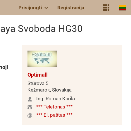
Prisijungti
Registracija
skaya Svoboda HG30
moji
Optimall
Štúrova 5
Kežmarok, Slovakija
Ing. Roman Kurila
*** Telefonas ***
*** El. paštas ***