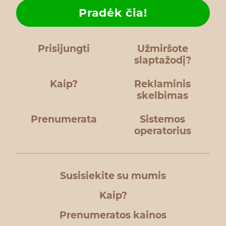
Pradėk čia!
Prisijungti
Užmiršote
slaptažodį?
Kaip?
Reklaminis
skelbimas
Prenumerata
Sistemos
operatorius
Susisiekite su mumis
Kaip?
Prenumeratos kainos