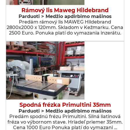
Rámový lis Maweg Hildebrand
Parduoti > Medžio apdirbimo mašinos
Predám rámový lis MAWEG Hildebrand
2800x2000 x 120mm. Skladom v Kežmarku. Cena
2500 Euro. Ponuka platí do vymazania inzerátu.
Spodná frézka Primultini 35mm
Parduoti > Medžio apdirbimo mašinos
Predám spodnú frézu Primultini. Silná liatinová
fréza vo výbornom stave. Hriadeľ priemer 35mm.
Cena 1000 Euro Ponuka platí do vymazani …