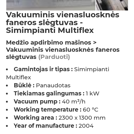
Vakuuminis vienasluosknės
faneros slėgtuvas -
Simimpianti Multiflex
Medžio apdirbimo mašinos >
Vakuuminis vienasluosknės faneros
slėgtuvas
(Parduoti)
Gamintojas ir tipas :
Simimpianti
Multiflex
Būklė :
Panaudotas
Tiekiamas galingumas :
1 kW
Vacuum pump :
40 m³/h
Working temperature :
60 °C
Working area :
2300 x 1300 mm
Year of manufacture :
2004