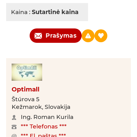
Kaina :
Sutartinė kaina
Prašymas
Optimall
Štúrova 5
Kežmarok, Slovakija
Ing. Roman Kurila
*** Telefonas ***
*** El. paštas ***