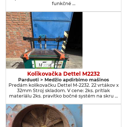
funkčné …
Kolikovačka Dettel M2232
Parduoti > Medžio apdirbimo mašinos
Predám kolíkovačku Dettel M-2232. 22 vrtákov x
32mm Stroj skladom. V cene: 2ks. prítlak
materiálu 2ks. pravítko bočné systém na skru …