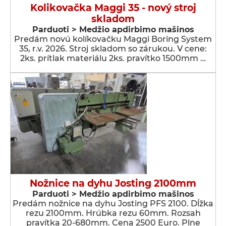
Kolikovačka Maggi 35 - nový stroj
skladom
Parduoti > Medžio apdirbimo mašinos
Predám novú kolíkovačku Maggi Boring System
35, r.v. 2026. Stroj skladom so zárukou. V cene:
2ks. prítlak materiálu 2ks. pravítko 1500mm …
Nožnice na dyhu Josting 2100mm
Parduoti > Medžio apdirbimo mašinos
Predám nožnice na dyhu Josting PFS 2100. Dĺžka
rezu 2100mm. Hrúbka rezu 60mm. Rozsah
pravítka 20-680mm. Cena 2500 Euro. Plne