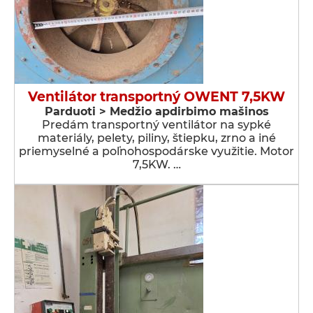
Ventilátor transportný OWENT 7,5KW
Parduoti > Medžio apdirbimo mašinos
Predám transportný ventilátor na sypké
materiály, pelety, piliny, štiepku, zrno a iné
priemyselné a poľnohospodárske využitie. Motor
7,5KW. …