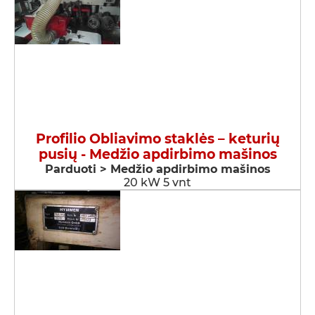
Profilio Obliavimo staklės – keturių
pusių - Medžio apdirbimo mašinos
Parduoti > Medžio apdirbimo mašinos
20 kW 5 vnt