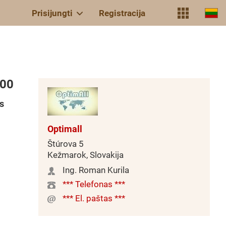
Prisijungti
Registracija
400
s
Optimall
Štúrova 5
Kežmarok, Slovakija
Ing. Roman Kurila
*** Telefonas ***
*** El. paštas ***