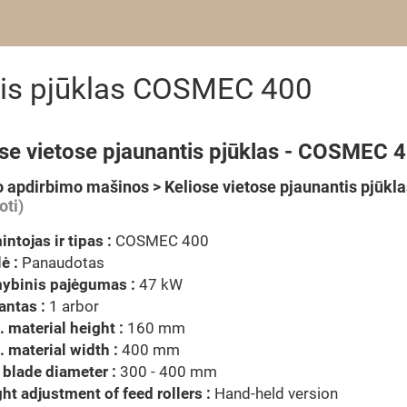
ntis pjūklas COSMEC 400
ose vietose pjaunantis pjūklas - COSMEC 
 apdirbimo mašinos > Keliose vietose pjaunantis pjūkla
oti)
ntojas ir tipas :
COSMEC 400
ė :
Panaudotas
ybinis pajėgumas :
47 kW
antas :
1 arbor
 material height :
160 mm
 material width :
400 mm
blade diameter :
300 - 400 mm
ht adjustment of feed rollers :
Hand-held version