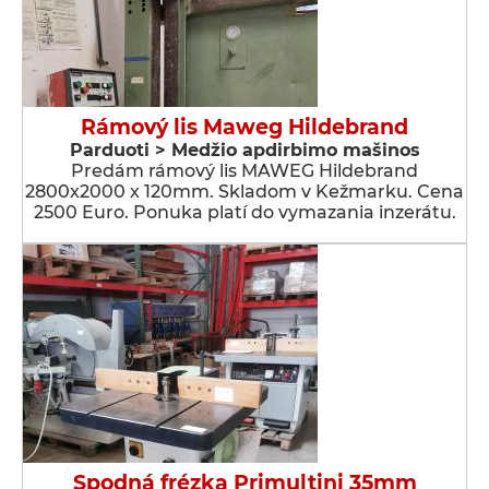
Rámový lis Maweg Hildebrand
Parduoti > Medžio apdirbimo mašinos
Predám rámový lis MAWEG Hildebrand
2800x2000 x 120mm. Skladom v Kežmarku. Cena
2500 Euro. Ponuka platí do vymazania inzerátu.
Spodná frézka Primultini 35mm