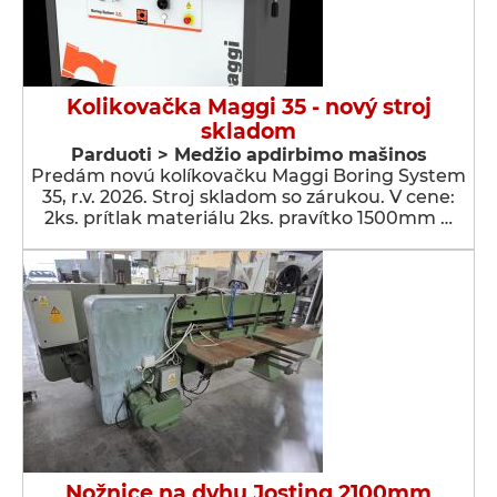
Kolikovačka Maggi 35 - nový stroj
skladom
Parduoti > Medžio apdirbimo mašinos
Predám novú kolíkovačku Maggi Boring System
35, r.v. 2026. Stroj skladom so zárukou. V cene:
2ks. prítlak materiálu 2ks. pravítko 1500mm …
Nožnice na dyhu Josting 2100mm