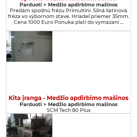
Parduoti > Medžio apdirbimo mašinos
Predám spodnú frézu Primultini. Silná liatinová
fréza vo výbornom stave. Hriadeľ priemer 35mm.
Cena 1000 Euro Ponuka platí do vymazani …
Kita įranga - Medžio apdirbimo mašinos
Parduoti > Medžio apdirbimo mašinos
SCM Tech 80 Plus