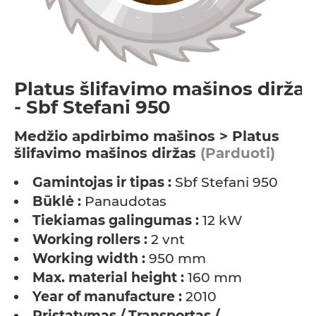
Platus šlifavimo mašinos diržas
- Sbf Stefani 950
Medžio apdirbimo mašinos > Platus
šlifavimo mašinos diržas
(Parduoti)
Gamintojas ir tipas :
Sbf Stefani 950
Būklė :
Panaudotas
Tiekiamas galingumas :
12 kW
Working rollers :
2 vnt
Working width :
950 mm
Max. material height :
160 mm
Year of manufacture :
2010
Pristatymas / Transportas /