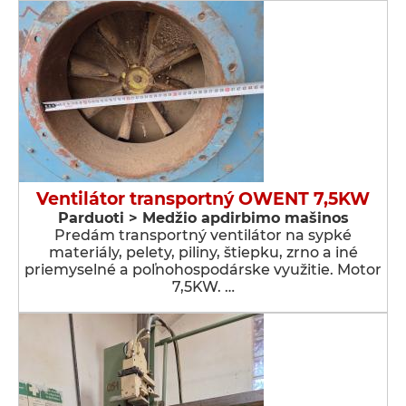
Ventilátor transportný OWENT 7,5KW
Parduoti > Medžio apdirbimo mašinos
Predám transportný ventilátor na sypké
materiály, pelety, piliny, štiepku, zrno a iné
priemyselné a poľnohospodárske využitie. Motor
7,5KW. …