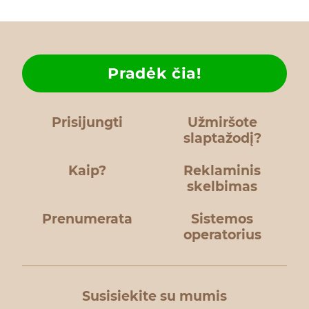
Pradėk čia!
Prisijungti
Užmiršote
slaptažodį?
Kaip?
Reklaminis
skelbimas
Prenumerata
Sistemos
operatorius
Susisiekite su mumis