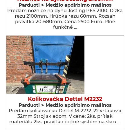
Parduoti > Medžio apdirbimo mašinos
Predám nožnice na dyhu Josting PFS 2100. Dĺžka
rezu 2100mm. Hrúbka rezu 60mm. Rozsah
pravítka 20-680mm. Cena 2500 Euro. Plne
funkčné …
Kolikovačka Dettel M2232
Parduoti > Medžio apdirbimo mašinos
Predám kolíkovačku Dettel M-2232. 22 vrtákov x
32mm Stroj skladom. V cene: 2ks. prítlak
materiálu 2ks. pravítko bočné systém na skru …