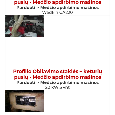
pusių - Medžio apdirbimo mašinos
Parduoti > Medžio apdirbimo mašinos
Wadkin GA220
Profilio Obliavimo staklės – keturių
pusių - Medžio apdirbimo mašinos
Parduoti > Medžio apdirbimo mašinos
20 kW 5 vnt