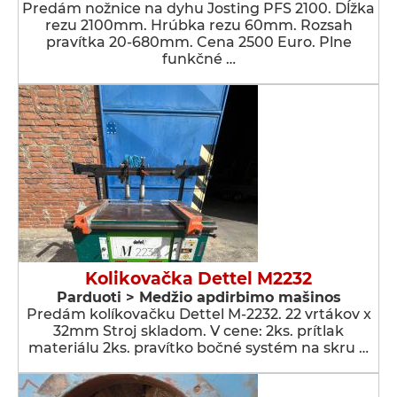
Predám nožnice na dyhu Josting PFS 2100. Dĺžka
rezu 2100mm. Hrúbka rezu 60mm. Rozsah
pravítka 20-680mm. Cena 2500 Euro. Plne
funkčné …
Kolikovačka Dettel M2232
Parduoti > Medžio apdirbimo mašinos
Predám kolíkovačku Dettel M-2232. 22 vrtákov x
32mm Stroj skladom. V cene: 2ks. prítlak
materiálu 2ks. pravítko bočné systém na skru …