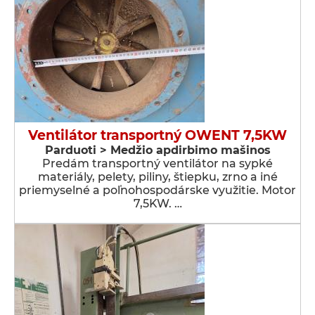
Ventilátor transportný OWENT 7,5KW
Parduoti > Medžio apdirbimo mašinos
Predám transportný ventilátor na sypké
materiály, pelety, piliny, štiepku, zrno a iné
priemyselné a poľnohospodárske využitie. Motor
7,5KW. …