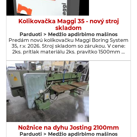
Kolikovačka Maggi 35 - nový stroj
skladom
Parduoti > Medžio apdirbimo mašinos
Predám novú kolíkovačku Maggi Boring System
35, r.v. 2026. Stroj skladom so zárukou. V cene:
2ks. prítlak materiálu 2ks. pravítko 1500mm …
Nožnice na dyhu Josting 2100mm
Parduoti > Medžio apdirbimo mašinos