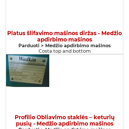
Platus šlifavimo mašinos diržas - Medžio
apdirbimo mašinos
Parduoti > Medžio apdirbimo mašinos
Costa top and bottom
Profilio Obliavimo staklės – keturių
pusių - Medžio apdirbimo mašinos