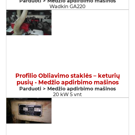
Parduoti > Medžio apdirbimo mašinos
Wadkin GA220
Profilio Obliavimo staklės – keturių
pusių - Medžio apdirbimo mašinos
Parduoti > Medžio apdirbimo mašinos
20 kW 5 vnt