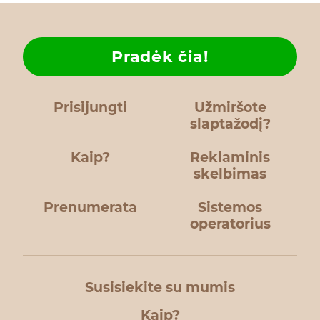
Pradėk čia!
Prisijungti
Užmiršote
slaptažodį?
Kaip?
Reklaminis
skelbimas
Prenumerata
Sistemos
operatorius
Susisiekite su mumis
Kaip?