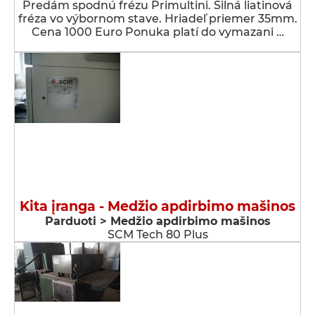
Predám spodnú frézu Primultini. Silná liatinová
fréza vo výbornom stave. Hriadeľ priemer 35mm.
Cena 1000 Euro Ponuka platí do vymazani …
Kita įranga - Medžio apdirbimo mašinos
Parduoti > Medžio apdirbimo mašinos
SCM Tech 80 Plus