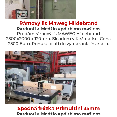
Rámový lis Maweg Hildebrand
Parduoti > Medžio apdirbimo mašinos
Predám rámový lis MAWEG Hildebrand
2800x2000 x 120mm. Skladom v Kežmarku. Cena
2500 Euro. Ponuka platí do vymazania inzerátu.
Spodná frézka Primultini 35mm
Parduoti > Medžio apdirbimo mašinos