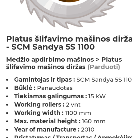
Platus šlifavimo mašinos diržas
- SCM Sandya 5S 1100
Medžio apdirbimo mašinos > Platus
šlifavimo mašinos diržas
(Parduoti)
Gamintojas ir tipas :
SCM Sandya 5S 1100
Būklė :
Panaudotas
Tiekiamas galingumas :
15 kW
Working rollers :
2 vnt
Working width :
1100 mm
Max. material height :
160 mm
Year of manufacture :
2010
Pristatymas / Transportas / Apmokėjima