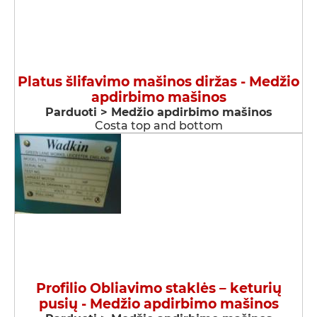
Platus šlifavimo mašinos diržas - Medžio
apdirbimo mašinos
Parduoti > Medžio apdirbimo mašinos
Costa top and bottom
Profilio Obliavimo staklės – keturių
pusių - Medžio apdirbimo mašinos