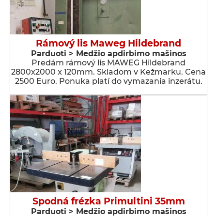
Rámový lis Maweg Hildebrand
Parduoti > Medžio apdirbimo mašinos
Predám rámový lis MAWEG Hildebrand
2800x2000 x 120mm. Skladom v Kežmarku. Cena
2500 Euro. Ponuka platí do vymazania inzerátu.
Spodná frézka Primultini 35mm
Parduoti > Medžio apdirbimo mašinos