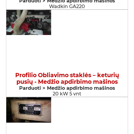
Parduoti > Medžio apdirbimo mašinos
Wadkin GA220
Profilio Obliavimo staklės – keturių
pusių - Medžio apdirbimo mašinos
Parduoti > Medžio apdirbimo mašinos
20 kW 5 vnt