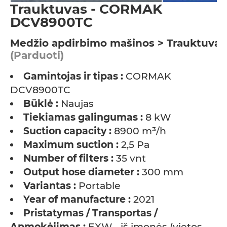
Trauktuvas - CORMAK
DCV8900TC
Medžio apdirbimo mašinos > Trauktuvas
(Parduoti)
Gamintojas ir tipas :
CORMAK
DCV8900TC
Būklė :
Naujas
Tiekiamas galingumas :
8 kW
Suction capacity :
8900 m³/h
Maximum suction :
2,5 Pa
Number of filters :
35 vnt
Output hose diameter :
300 mm
Variantas :
Portable
Year of manufacture :
2021
Pristatymas / Transportas /
Apmokėjimas :
EXW - iš įmonės (vietos