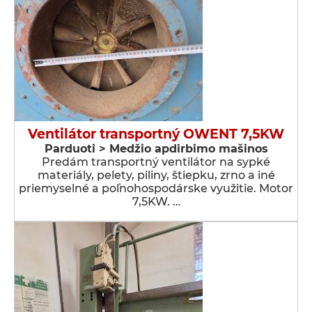
Ventilátor transportný OWENT 7,5KW
Parduoti > Medžio apdirbimo mašinos
Predám transportný ventilátor na sypké
materiály, pelety, piliny, štiepku, zrno a iné
priemyselné a poľnohospodárske využitie. Motor
7,5KW. …