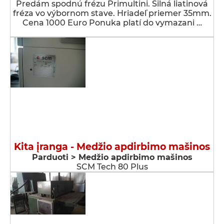
Predám spodnú frézu Primultini. Silná liatinová
fréza vo výbornom stave. Hriadeľ priemer 35mm.
Cena 1000 Euro Ponuka platí do vymazani …
Kita įranga - Medžio apdirbimo mašinos
Parduoti > Medžio apdirbimo mašinos
SCM Tech 80 Plus