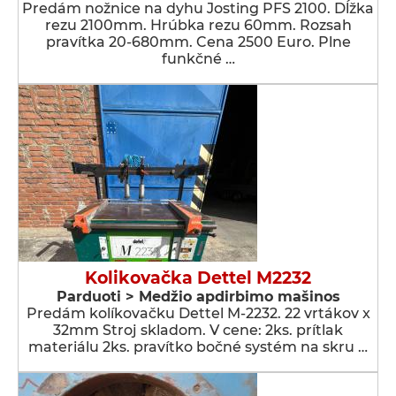
Predám nožnice na dyhu Josting PFS 2100. Dĺžka
rezu 2100mm. Hrúbka rezu 60mm. Rozsah
pravítka 20-680mm. Cena 2500 Euro. Plne
funkčné …
Kolikovačka Dettel M2232
Parduoti > Medžio apdirbimo mašinos
Predám kolíkovačku Dettel M-2232. 22 vrtákov x
32mm Stroj skladom. V cene: 2ks. prítlak
materiálu 2ks. pravítko bočné systém na skru …