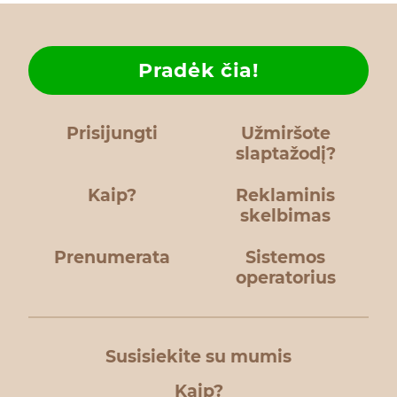
Pradėk čia!
Prisijungti
Užmiršote
slaptažodį?
Kaip?
Reklaminis
skelbimas
Prenumerata
Sistemos
operatorius
Susisiekite su mumis
Kaip?