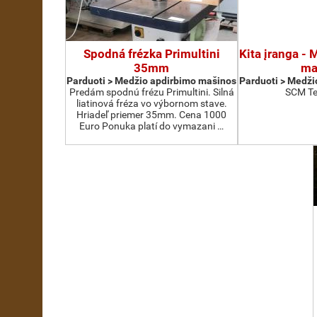
Spodná frézka Primultini
Kita įranga -
35mm
ma
Parduoti > Medžio apdirbimo mašinos
Parduoti > Medži
Predám spodnú frézu Primultini. Silná
SCM Te
liatinová fréza vo výbornom stave.
Hriadeľ priemer 35mm. Cena 1000
Euro Ponuka platí do vymazani …