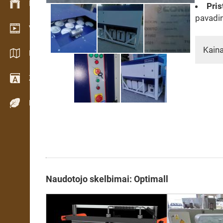
Inventoriaus valdymas
Pris
pavadi
Vaizdo įrašų salė
Kaina
Katalogai / Brošiūros
Žodynas
Medienos rūšys
Naudotojo skelbimai: Optimall