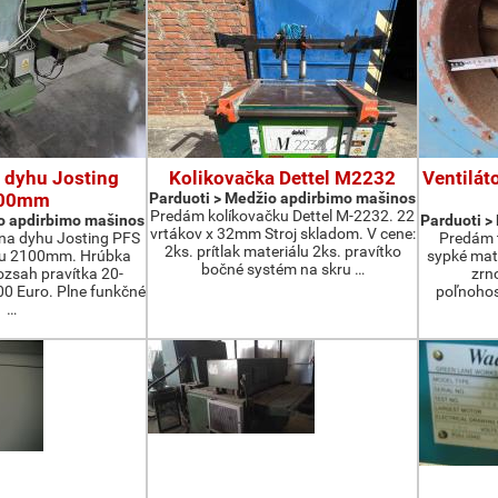
 dyhu Josting
Kolikovačka Dettel M2232
Ventilát
00mm
Parduoti > Medžio apdirbimo mašinos
Predám kolíkovačku Dettel M-2232. 22
o apdirbimo mašinos
Parduoti >
vrtákov x 32mm Stroj skladom. V cene:
na dyhu Josting PFS
Predám t
2ks. prítlak materiálu 2ks. pravítko
zu 2100mm. Hrúbka
sypké mater
bočné systém na skru …
zsah pravítka 20-
zrn
 Euro. Plne funkčné
poľnohos
…