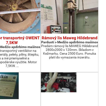
or transportný OWENT
Rámový lis Maweg Hildebrand
7,5KW
Parduoti > Medžio apdirbimo mašinos
Predám rámový lis MAWEG Hildebrand
 Medžio apdirbimo mašinos
2800x2000 x 120mm. Skladom v
ransportný ventilátor na
Kežmarku. Cena 2500 Euro. Ponuka
iály, pelety, piliny, štiepku,
platí do vymazania inzerátu.
o a iné priemyselné a
podárske využitie. Motor
7,5KW. …