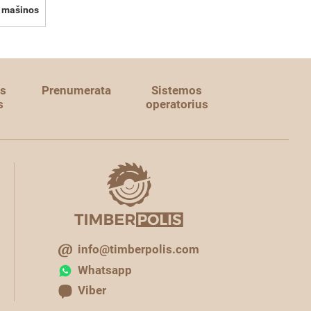
o mašinos
s
Prenumerata
Sistemos
s
operatorius
info@timberpolis.com
Whatsapp
Viber