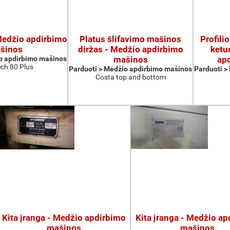
 Medžio apdirbimo
Platus šlifavimo mašinos
Profili
šinos
diržas - Medžio apdirbimo
ketu
o apdirbimo mašinos
mašinos
ap
ch 80 Plus
Parduoti > Medžio apdirbimo mašinos
Parduoti >
Costa top and bottom
Kita įranga - Medžio apdirbimo
Kita įranga - Medžio a
mašinos
mašinos