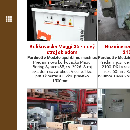
Daugiau funkcijų
Kolikovačka Maggi 35 - nový
Nožnice na
stroj skladom
21
Parduoti > Medžio apdirbimo mašinos
Parduoti > Medži
Predám novú kolíkovačku Maggi
Predám nožnice 
Boring System 35, r.v. 2026. Stroj
2100. Dĺžka re
skladom so zárukou. V cene: 2ks.
rezu 60mm. Ro
prítlak materiálu 2ks. pravítko
680mm. Cena 2500
1500mm …