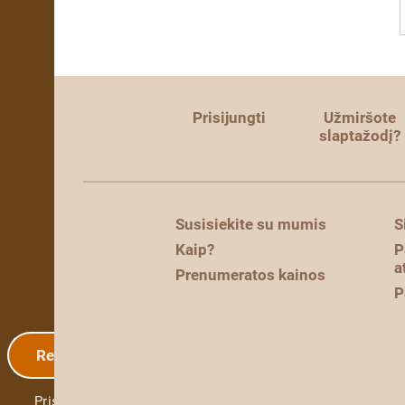
Prisijungti
Užmiršote
slaptažodį?
Susisiekite su mumis
S
Kaip?
P
a
Prenumeratos kainos
P
Registracija
Prisijungti