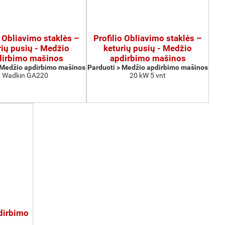
o Obliavimo staklės –
Profilio Obliavimo staklės –
rių pusių - Medžio
keturių pusių - Medžio
dirbimo mašinos
apdirbimo mašinos
 Medžio apdirbimo mašinos
Parduoti > Medžio apdirbimo mašinos
Wadkin GA220
20 kW 5 vnt
pdirbimo