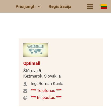
Prisijungti
Registracija
Optimall
Štúrova 5
Kežmarok, Slovakija
Ing. Roman Kurila
*** Telefonas ***
*** El. paštas ***