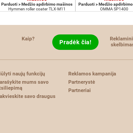
Parduoti > Medžio apdirbimo mašinos
Parduoti > Medžio apdirbim
Hymmen roller coater TLX-M11
OMMA SP1400
Kaip?
Reklamini
Pradėk čia!
skelbima
iūlyti naujų funkcijų
Reklamos kampanija
arašykite mums savo
Partnerystė
tsiliepimą
Partneriai
akvieskite savo draugus