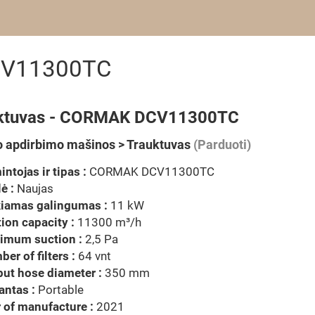
CV11300TC
ktuvas - CORMAK DCV11300TC
 apdirbimo mašinos > Trauktuvas
(Parduoti)
ntojas ir tipas :
CORMAK DCV11300TC
ė :
Naujas
kiamas galingumas :
11 kW
ion capacity :
11300 m³/h
imum suction :
2,5 Pa
er of filters :
64 vnt
ut hose diameter :
350 mm
antas :
Portable
 of manufacture :
2021