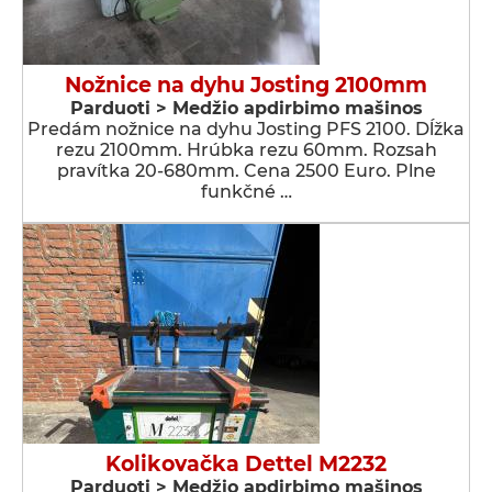
Nožnice na dyhu Josting 2100mm
Parduoti > Medžio apdirbimo mašinos
Predám nožnice na dyhu Josting PFS 2100. Dĺžka
rezu 2100mm. Hrúbka rezu 60mm. Rozsah
pravítka 20-680mm. Cena 2500 Euro. Plne
funkčné …
Kolikovačka Dettel M2232
Parduoti > Medžio apdirbimo mašinos