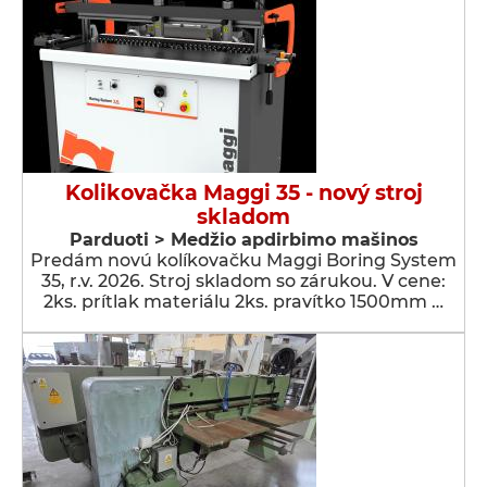
Kolikovačka Maggi 35 - nový stroj
skladom
Parduoti > Medžio apdirbimo mašinos
Predám novú kolíkovačku Maggi Boring System
35, r.v. 2026. Stroj skladom so zárukou. V cene:
2ks. prítlak materiálu 2ks. pravítko 1500mm …