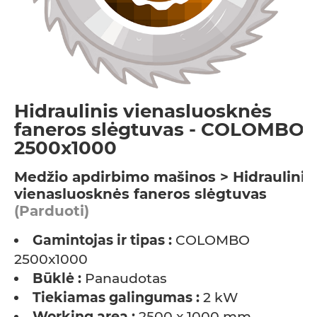
Hidraulinis vienasluosknės
faneros slėgtuvas - COLOMBO
2500x1000
Medžio apdirbimo mašinos > Hidraulinis
vienasluosknės faneros slėgtuvas
(Parduoti)
Gamintojas ir tipas :
COLOMBO
2500x1000
Būklė :
Panaudotas
Tiekiamas galingumas :
2 kW
Working area :
2500 x 1000 mm