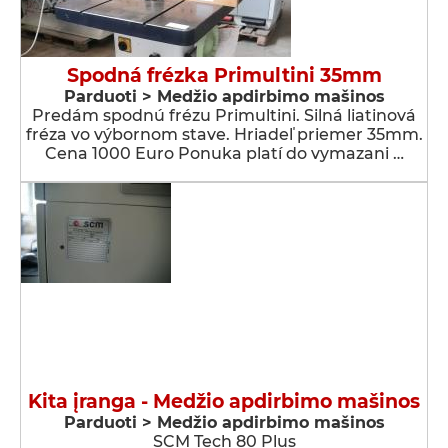
Spodná frézka Primultini 35mm
Parduoti > Medžio apdirbimo mašinos
Predám spodnú frézu Primultini. Silná liatinová
fréza vo výbornom stave. Hriadeľ priemer 35mm.
Cena 1000 Euro Ponuka platí do vymazani …
Kita įranga - Medžio apdirbimo mašinos
Parduoti > Medžio apdirbimo mašinos
SCM Tech 80 Plus