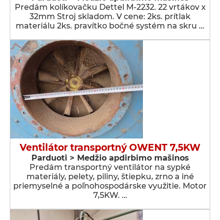
Predám kolíkovačku Dettel M-2232. 22 vrtákov x
32mm Stroj skladom. V cene: 2ks. prítlak
materiálu 2ks. pravítko bočné systém na skru …
Ventilátor transportný OWENT 7,5KW
Parduoti > Medžio apdirbimo mašinos
Predám transportný ventilátor na sypké
materiály, pelety, piliny, štiepku, zrno a iné
priemyselné a poľnohospodárske využitie. Motor
7,5KW. …