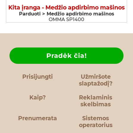
Kita įranga - Medžio apdirbimo mašinos
Parduoti > Medžio apdirbimo mašinos
OMMA SP1400
Pradėk čia!
Prisijungti
Užmiršote
slaptažodį?
Kaip?
Reklaminis
skelbimas
Prenumerata
Sistemos
operatorius